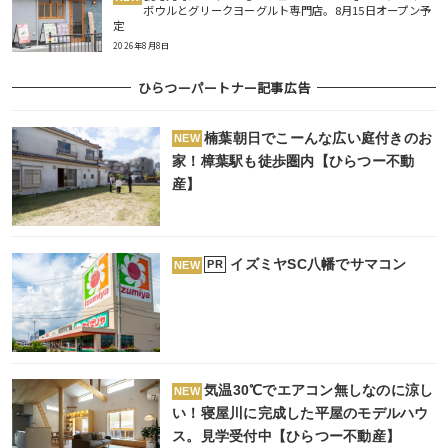
ボウルとグリークヨーグルト専門店。8月15日オープン予
定
2026年8月8日
ひらつーパートナー記事広告
楠葉朝日でこーんな広い庭付きのお
NEW
家！樟葉駅も徒歩圏内【ひらつー不動
産】
イズミヤSC八幡でサマコン
PR
NEW
気温30℃でエアコン無しなのに涼し
NEW
い！寝屋川に完成した平屋のモデルハウ
ス。見学受付中【ひらつー不動産】