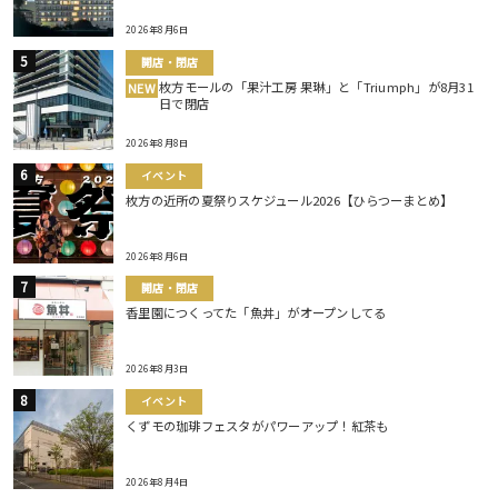
2026年8月6日
開店・閉店
枚方モールの「果汁工房 果琳」と「Triumph」が8月31
NEW
日で閉店
2026年8月8日
イベント
枚方の近所の夏祭りスケジュール2026【ひらつーまとめ】
2026年8月6日
開店・閉店
香里園につくってた「魚丼」がオープンしてる
2026年8月3日
イベント
くずモの珈琲フェスタがパワーアップ！紅茶も
2026年8月4日