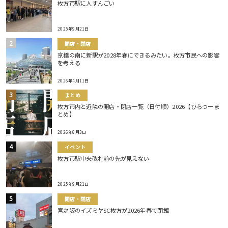
枚方市駅に人すんごい
2025年9月21日
開店・閉店
京橋の南に新駅が2028年春にできるみたい。枚方市民への影響
を考える
2026年4月11日
まとめ
枚方市内と近隣の開店・閉店一覧（日付順）2026【ひらつーま
とめ】
2026年8月3日
イベント
枚方市駅中央改札前の先が見えない
2025年9月21日
開店・閉店
宮之阪のイズミヤSC枚方が2026年春で閉館