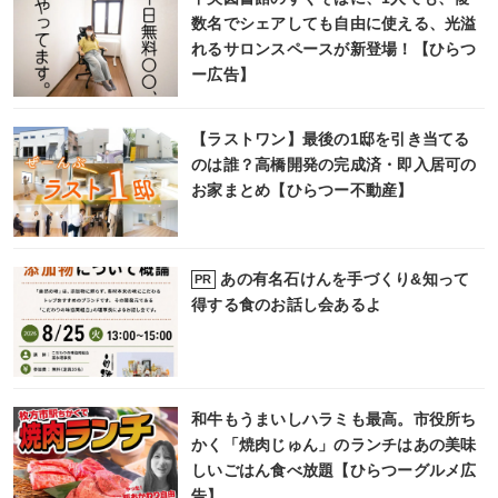
数名でシェアしても自由に使える、光溢
れるサロンスペースが新登場！【ひらつ
ー広告】
【ラストワン】最後の1邸を引き当てる
のは誰？高橋開発の完成済・即入居可の
お家まとめ【ひらつー不動産】
あの有名石けんを手づくり&知って
PR
得する食のお話し会あるよ
和牛もうまいしハラミも最高。市役所ち
かく「焼肉じゅん」のランチはあの美味
しいごはん食べ放題【ひらつーグルメ広
告】