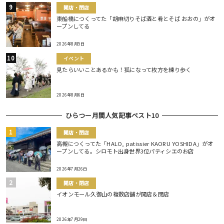
開店・閉店
東船橋につくってた「胡麻切りそば酒と肴とそば おおの」がオ
ープンしてる
2026年8月5日
イベント
見たらいいことあるかも！狐になって枚方を練り歩く
2026年8月6日
ひらつー月間人気記事ベスト10
開店・閉店
高槻につくってた「HALO, patissier KAORU YOSHIDA」がオ
ープンしてる。シロモト出身世界3位パティシエのお店
2026年7月26日
開店・閉店
イオンモール久御山の複数店舗が開店＆閉店
2026年7月29日