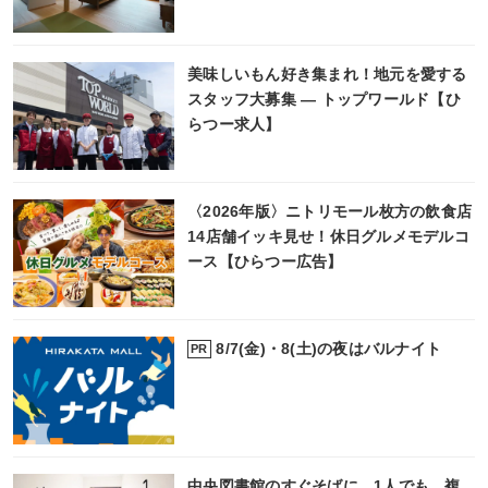
美味しいもん好き集まれ！地元を愛する
スタッフ大募集 ― トップワールド【ひ
らつー求人】
〈2026年版〉ニトリモール枚方の飲食店
14店舗イッキ見せ！休日グルメモデルコ
ース【ひらつー広告】
8/7(金)・8(土)の夜はバルナイト
PR
中央図書館のすぐそばに、1人でも、複