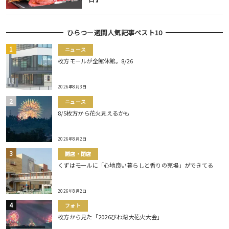
ひらつー週間人気記事ベスト10
ニュース
枚方モールが全館休館。8/26
2026年8月3日
ニュース
8/5枚方から花火見えるかも
2026年8月2日
開店・閉店
くずはモールに「心地良い暮らしと香りの売場」ができてる
2026年8月2日
フォト
枚方から見た「2026びわ湖大花火大会」