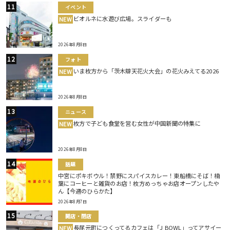
イベント
ビオルネに水遊び広場。スライダーも
NEW
2026年8月8日
フォト
いま枚方から「茨木辯天花火大会」の花火みえてる2026
NEW
2026年8月8日
ニュース
枚方で子ども食堂を営む女性が中国新聞の特集に
NEW
2026年8月8日
話題
中宮にポキボウル！禁野にスパイスカレー！東船橋にそば！楠
葉にコーヒーと雑貨のお店！枚方めっちゃお店オープンしたや
ん【今週のひらかた】
2026年8月7日
開店・閉店
長尾元町につくってるカフェは「J BOWL」ってアサイー
NEW