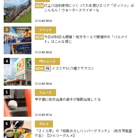
打上川治水緑地につくってた水遊びエリア「ポッツァ」は
NEW
こんなん！ウォータースライダーも
2026年8月8日
イベント
今日8月8日も開催！枚方モールで開催中の「バルナイ
NEW
ト」はこんな感じ
2026年8月8日
PRニュース
イズミヤSC八幡でサマコン
NEW
PR
2026年8月8日
ニュース
甲子園に枚方出身の選手が複数出場してる
2026年8月7日
グルメ
「さくら亭」の『和風おろしハンバーグランチ』（枚方市香里
ケ丘）【ひらつーグルメ】