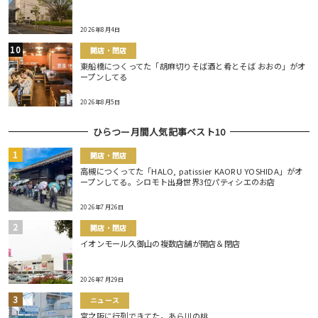
2026年8月4日
開店・閉店
東船橋につくってた「胡麻切りそば酒と肴とそば おおの」がオ
ープンしてる
2026年8月5日
ひらつー月間人気記事ベスト10
開店・閉店
高槻につくってた「HALO, patissier KAORU YOSHIDA」がオ
ープンしてる。シロモト出身世界3位パティシエのお店
2026年7月26日
開店・閉店
イオンモール久御山の複数店舗が開店＆閉店
2026年7月29日
ニュース
宮之阪に行列できてた。あら川の桃