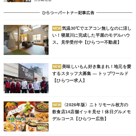
2026年8月5日
ひらつーパートナー記事広告
気温30℃でエアコン無しなのに涼し
NEW
い！寝屋川に完成した平屋のモデルハウ
ス。見学受付中【ひらつー不動産】
美味しいもん好き集まれ！地元を愛
NEW
するスタッフ大募集 ― トップワールド
【ひらつー求人】
〈2026年版〉ニトリモール枚方の
NEW
飲食店14店舗イッキ見せ！休日グルメモ
デルコース【ひらつー広告】