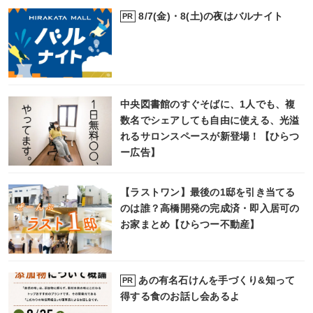
8/7(金)・8(土)の夜はバルナイト
PR
中央図書館のすぐそばに、1人でも、複
数名でシェアしても自由に使える、光溢
れるサロンスペースが新登場！【ひらつ
ー広告】
【ラストワン】最後の1邸を引き当てる
のは誰？高橋開発の完成済・即入居可の
お家まとめ【ひらつー不動産】
あの有名石けんを手づくり&知って
PR
得する食のお話し会あるよ