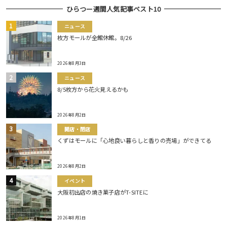
ひらつー週間人気記事ベスト10
ニュース
枚方モールが全館休館。8/26
2026年8月3日
ニュース
8/5枚方から花火見えるかも
2026年8月2日
開店・閉店
くずはモールに「心地良い暮らしと香りの売場」ができてる
2026年8月2日
イベント
大阪初出店の焼き菓子店がT-SITEに
2026年8月1日