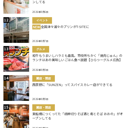
ンしてる
2026年8月6日
イベント
全国津々浦々のプリンがT-SITEに
NEW
2026年8月7日
グルメ
和牛もうまいしハラミも最高。市役所ちかく「焼肉じゅん」の
ランチはあの美味しいごはん食べ放題【ひらつーグルメ広告】
2026年8月5日
開店・閉店
西禁野に「SUNZEN」ってスパイスカレー店ができてる
2026年8月5日
開店・閉店
東船橋につくってた「胡麻切りそば酒と肴とそば おおの」がオ
ープンしてる