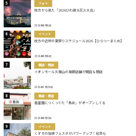
フォト
枚方から見た「2026びわ湖大花火大会」
2026年8月6日
イベント
枚方の近所の夏祭りスケジュール2026【ひらつーまとめ】
2026年8月6日
開店・閉店
イオンモール久御山の複数店舗が開店＆閉店
2026年7月29日
開店・閉店
香里園につくってた「魚丼」がオープンしてる
2026年8月3日
イベント
くずモの珈琲フェスタがパワーアップ！紅茶も