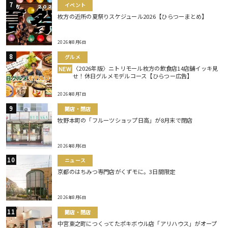
イベント
枚方の近所の夏祭りスケジュール2026【ひらつーまとめ】
2026年8月6日
グルメ
〈2026年版〉ニトリモール枚方の飲食店14店舗イッキ見
NEW
せ！休日グルメモデルコース【ひらつー広告】
2026年8月7日
開店・閉店
牧野本町の「フルーツショップ日高」が8月末で閉店
2026年8月6日
ニュース
京都のはちみつ専門店がくずモに。3日間限定
2026年8月6日
開店・閉店
中宮東之町につくってたポキボウル店「アリハウス」がオープ