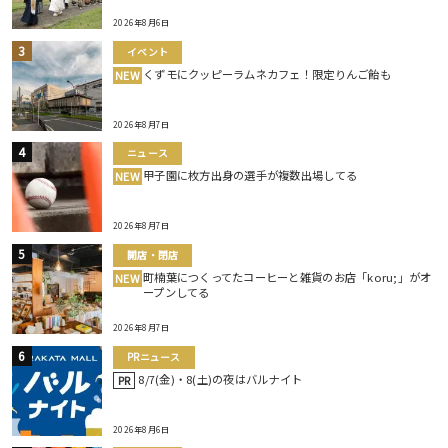
2026年8月6日
イベント
くずモにクッピーラムネカフェ！限定りんご飴も
NEW
2026年8月7日
ニュース
甲子園に枚方出身の選手が複数出場してる
NEW
2026年8月7日
開店・閉店
町楠葉につくってたコーヒーと雑貨のお店「koru;」がオ
NEW
ープンしてる
2026年8月7日
PRニュース
8/7(金)・8(土)の夜はバルナイト
PR
2026年8月6日