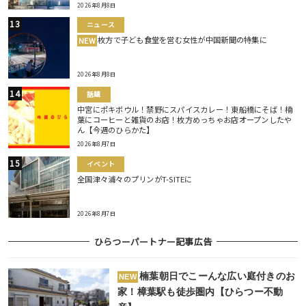
2026年8月8日
ニュース
枚方で子ども食堂を営む女性が中国新聞の特集に
NEW
2026年8月8日
話題
中宮にポキボウル！禁野にスパイスカレー！東船橋にそば！楠
葉にコーヒーと雑貨のお店！枚方めっちゃお店オープンしたや
ん【今週のひらかた】
2026年8月7日
イベント
全国津々浦々のプリンがT-SITEに
2026年8月7日
ひらつーパートナー記事広告
楠葉朝日でこーんな広い庭付きのお
NEW
家！樟葉駅も徒歩圏内【ひらつー不動