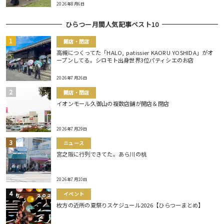
2026年8月6日
ひらつー月間人気記事ベスト10
開店・閉店
高槻につくってた「HALO, patissier KAORU YOSHIDA」がオ
ープンしてる。シロモト出身世界3位パティシエのお店
2026年7月26日
開店・閉店
イオンモール久御山の複数店舗が開店＆閉店
2026年7月29日
ニュース
宮之阪に行列できてた。あら川の桃
2026年7月10日
イベント
枚方の近所の夏祭りスケジュール2026【ひらつーまとめ】