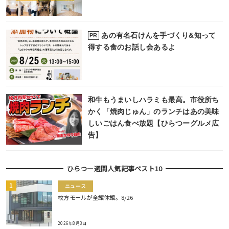
あの有名石けんを手づくり&知って
PR
得する食のお話し会あるよ
和牛もうまいしハラミも最高。市役所ち
かく「焼肉じゅん」のランチはあの美味
しいごはん食べ放題【ひらつーグルメ広
告】
ひらつー週間人気記事ベスト10
ニュース
枚方モールが全館休館。8/26
2026年8月3日