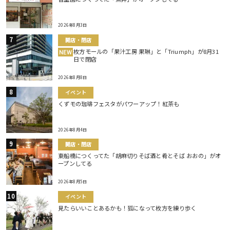
2026年8月3日
開店・閉店
枚方モールの「果汁工房 果琳」と「Triumph」が8月31
NEW
日で閉店
2026年8月8日
イベント
くずモの珈琲フェスタがパワーアップ！紅茶も
2026年8月4日
開店・閉店
東船橋につくってた「胡麻切りそば酒と肴とそば おおの」がオ
ープンしてる
2026年8月5日
イベント
見たらいいことあるかも！狐になって枚方を練り歩く