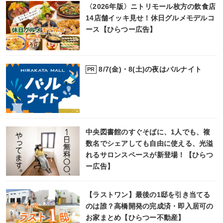
〈2026年版〉ニトリモール枚方の飲食店
14店舗イッキ見せ！休日グルメモデルコ
ース【ひらつー広告】
8/7(金)・8(土)の夜はバルナイト
PR
中央図書館のすぐそばに、1人でも、複
数名でシェアしても自由に使える、光溢
れるサロンスペースが新登場！【ひらつ
ー広告】
【ラストワン】最後の1邸を引き当てる
のは誰？高橋開発の完成済・即入居可の
お家まとめ【ひらつー不動産】