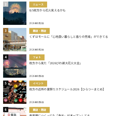
ニュース
8/5枚方から花火見えるかも
2026年8月2日
開店・閉店
くずはモールに「心地良い暮らしと香りの売場」ができてる
2026年8月2日
フォト
枚方から見た「2026びわ湖大花火大会」
2026年8月6日
イベント
枚方の近所の夏祭りスケジュール2026【ひらつーまとめ】
2026年8月6日
開店・閉店
香里園につくってた「魚丼」がオープンしてる