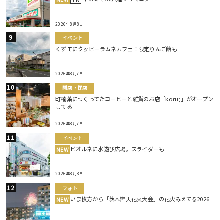
2026年8月8日
イベント
くずモにクッピーラムネカフェ！限定りんご飴も
2026年8月7日
開店・閉店
町楠葉につくってたコーヒーと雑貨のお店「koru;」がオープン
してる
2026年8月7日
イベント
ビオルネに水遊び広場。スライダーも
NEW
2026年8月8日
フォト
いま枚方から「茨木辯天花火大会」の花火みえてる2026
NEW