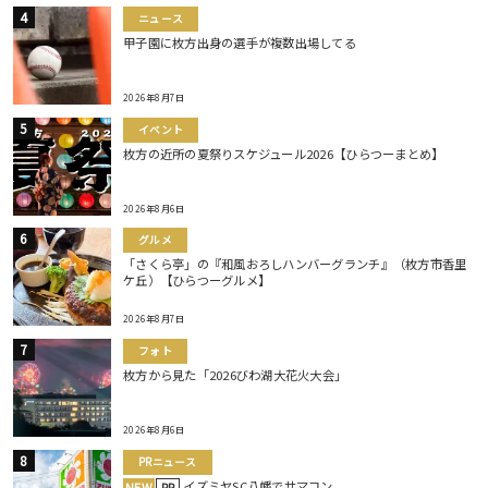
ニュース
甲子園に枚方出身の選手が複数出場してる
2026年8月7日
イベント
枚方の近所の夏祭りスケジュール2026【ひらつーまとめ】
2026年8月6日
グルメ
「さくら亭」の『和風おろしハンバーグランチ』（枚方市香里
ケ丘）【ひらつーグルメ】
2026年8月7日
フォト
枚方から見た「2026びわ湖大花火大会」
2026年8月6日
PRニュース
イズミヤSC八幡でサマコン
NEW
PR