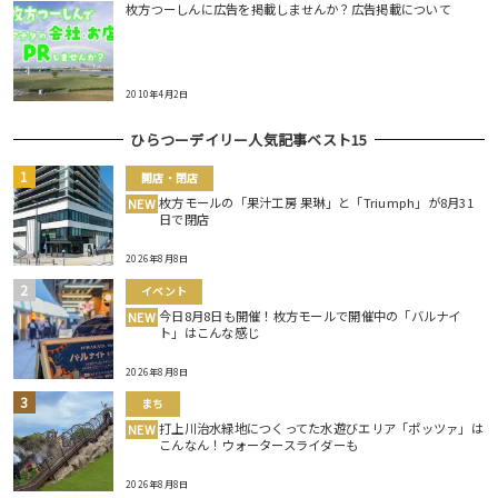
枚方つーしんに広告を掲載しませんか？広告掲載について
2010年4月2日
ひらつーデイリー人気記事ベスト15
開店・閉店
枚方モールの「果汁工房 果琳」と「Triumph」が8月31
NEW
日で閉店
2026年8月8日
イベント
今日8月8日も開催！枚方モールで開催中の「バルナイ
NEW
ト」はこんな感じ
2026年8月8日
まち
打上川治水緑地につくってた水遊びエリア「ポッツァ」は
NEW
こんなん！ウォータースライダーも
2026年8月8日