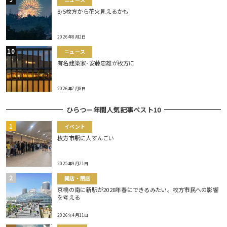
ニュース
8/5枚方から花火見えるかも
2026年8月2日
ニュース
有名建築家･安藤忠雄が枚方に
2026年7月8日
ひらつー年間人気記事ベスト10
イベント
枚方市駅に人すんごい
2025年9月21日
開店・閉店
京橋の南に新駅が2028年春にできるみたい。枚方市民への影響
を考える
2026年4月11日