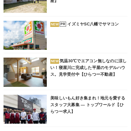
産】
イズミヤSC八幡でサマコン
PR
NEW
気温30℃でエアコン無しなのに涼し
NEW
い！寝屋川に完成した平屋のモデルハウ
ス。見学受付中【ひらつー不動産】
美味しいもん好き集まれ！地元を愛する
スタッフ大募集 ― トップワールド【ひ
らつー求人】