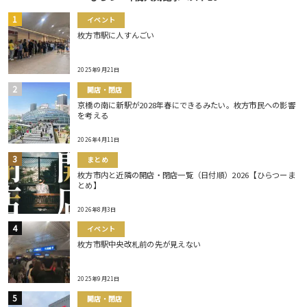
イベント
枚方市駅に人すんごい
2025年9月21日
開店・閉店
京橋の南に新駅が2028年春にできるみたい。枚方市民への影響
を考える
2026年4月11日
まとめ
枚方市内と近隣の開店・閉店一覧（日付順）2026【ひらつーま
とめ】
2026年8月3日
イベント
枚方市駅中央改札前の先が見えない
2025年9月21日
開店・閉店