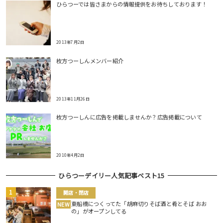
ひらつーでは皆さまからの情報提供をお待ちしております！
2013年7月2日
枚方つーしんメンバー紹介
2013年11月26日
枚方つーしんに広告を掲載しませんか？広告掲載について
2010年4月2日
ひらつーデイリー人気記事ベスト15
開店・閉店
東船橋につくってた「胡麻切りそば酒と肴とそば おお
NEW
の」がオープンしてる