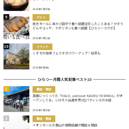
2026年7月30日
グルメ
枚方モールに串カツ田中で食べ放題注文したことある？かすう
どんやユッケ、ナポリタンも食べ放題【ひらつーコラボ】
2026年7月31日
イベント
くずモの珈琲フェスタがパワーアップ！紅茶も
2026年8月4日
ひらつー月間人気記事ベスト10
開店・閉店
高槻につくってた「HALO, patissier KAORU YOSHIDA」がオ
ープンしてる。シロモト出身世界3位パティシエのお店
2026年7月26日
開店・閉店
イオンモール久御山の複数店舗が開店＆閉店