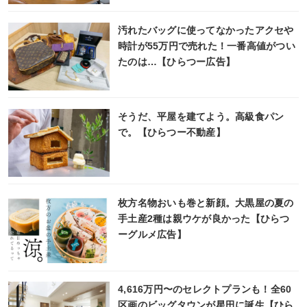
汚れたバッグに使ってなかったアクセや
時計が55万円で売れた！一番高値がつい
たのは…【ひらつー広告】
そうだ、平屋を建てよう。高級食パン
で。【ひらつー不動産】
枚方名物おいも巻と新顔。大黒屋の夏の
手土産2種は親ウケが良かった【ひらつ
ーグルメ広告】
4,616万円〜のセレクトプランも！全60
区画のビッグタウンが星田に誕生【ひら