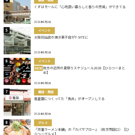
くずはモールに「心地良い暮らしと香りの売場」ができてる
2026年8月2日
イベント
大阪初出店の焼き菓子店がT-SITEに
2026年8月1日
イベント
枚方の近所の夏祭りスケジュール2026【ひらつーまと
NEW
め】
2026年8月6日
開店・閉店
香里園につくってた「魚丼」がオープンしてる
2026年8月3日
グルメ
「河童ラーメン本舗」の『カパサブロー』（枚方市田口）【ひ
らつーグルメ】