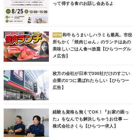
って得する食のお話し会あるよ
和牛もうまいしハラミも最高。市役
NEW
所ちかく「焼肉じゅん」のランチはあの
美味しいごはん食べ放題【ひらつーグル
メ広告】
枚方の会社が日本で300社だけのすごい
企業の1つに選ばれたらしい【ひらつー
広告】
経験も資格も無くてOK！『お家の困っ
た』をなんでも解決しちゃうお仕事 ―
株式会社さくら【ひらつー求人】