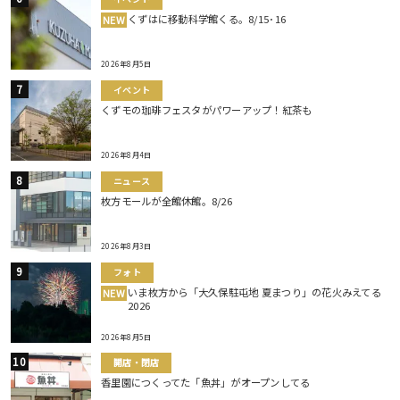
くずはに移動科学館くる。8/15･16
NEW
2026年8月5日
イベント
くずモの珈琲フェスタがパワーアップ！紅茶も
2026年8月4日
ニュース
枚方モールが全館休館。8/26
2026年8月3日
フォト
いま枚方から「大久保駐屯地 夏まつり」の花火みえてる
NEW
2026
2026年8月5日
開店・閉店
香里園につくってた「魚丼」がオープンしてる