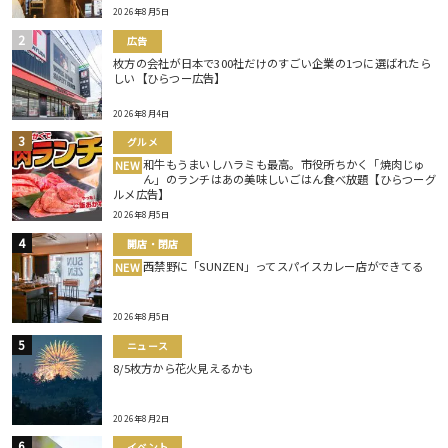
2026年8月5日
広告
枚方の会社が日本で300社だけのすごい企業の1つに選ばれたら
しい【ひらつー広告】
2026年8月4日
グルメ
和牛もうまいしハラミも最高。市役所ちかく「焼肉じゅ
NEW
ん」のランチはあの美味しいごはん食べ放題【ひらつーグ
ルメ広告】
2026年8月5日
開店・閉店
西禁野に「SUNZEN」ってスパイスカレー店ができてる
NEW
2026年8月5日
ニュース
8/5枚方から花火見えるかも
2026年8月2日
イベント