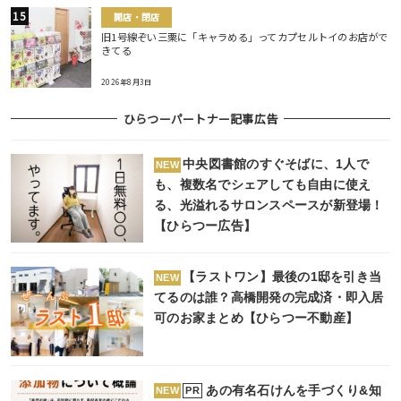
開店・閉店
旧1号線ぞい三栗に「キャラめる」ってカプセルトイのお店がで
きてる
2026年8月3日
ひらつーパートナー記事広告
中央図書館のすぐそばに、1人で
NEW
も、複数名でシェアしても自由に使え
る、光溢れるサロンスペースが新登場！
【ひらつー広告】
【ラストワン】最後の1邸を引き当
NEW
てるのは誰？高橋開発の完成済・即入居
可のお家まとめ【ひらつー不動産】
あの有名石けんを手づくり&知
PR
NEW