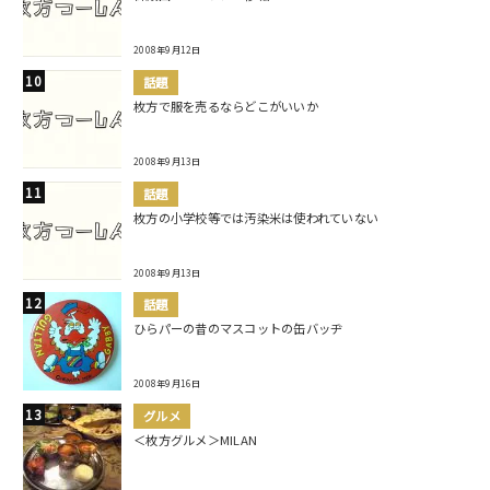
2008年9月12日
話題
枚方で服を売るならどこがいいか
2008年9月13日
話題
枚方の小学校等では汚染米は使われていない
2008年9月13日
話題
ひらパーの昔のマスコットの缶バッヂ
2008年9月16日
グルメ
＜枚方グルメ＞MILAN