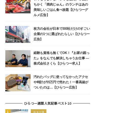
ちかく「焼肉じゅん」のランチはあの
美味しいごはん食べ放題【ひらつーグ
ルメ広告】
枚方の会社が日本で300社だけのすごい
企業の1つに選ばれたらしい【ひらつー
広告】
経験も資格も無くてOK！『お家の困っ
た』をなんでも解決しちゃうお仕事 ―
株式会社さくら【ひらつー求人】
汚れたバッグに使ってなかったアクセ
や時計が55万円で売れた！一番高値が
ついたのは…【ひらつー広告】
ひらつー週間人気記事ベスト10
ニュース