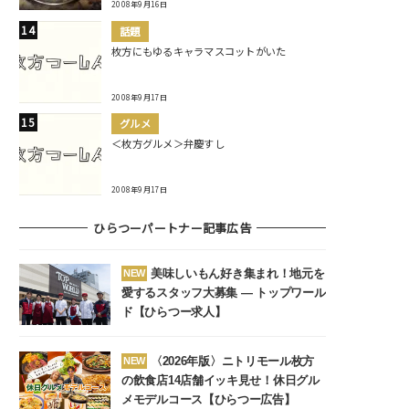
2008年9月16日
話題
枚方にもゆるキャラマスコットがいた
2008年9月17日
グルメ
＜枚方グルメ＞弁慶すし
2008年9月17日
ひらつーパートナー記事広告
美味しいもん好き集まれ！地元を
NEW
愛するスタッフ大募集 ― トップワール
ド【ひらつー求人】
〈2026年版〉ニトリモール枚方
NEW
の飲食店14店舗イッキ見せ！休日グル
メモデルコース【ひらつー広告】