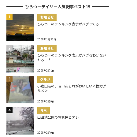
ひらつーデイリー人気記事ベスト15
お知らせ
ひらつーのランキング表示がバグってる
2008年1月31日
お知らせ
ひらつーのランキング表示がバグるわけない
やろ！！
2008年2月1日
グルメ
小倉山荘のチョコあられがおいしい＜枚方グ
ルメ＞
2008年2月9日
まち
山田池公園の雪景色とアレ
2008年2月9日