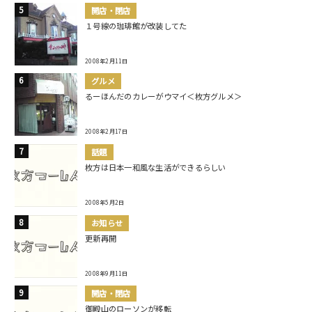
開店・閉店
１号線の珈琲館が改装してた
2008年2月11日
グルメ
るーほんだのカレーがウマイ＜枚方グルメ＞
2008年2月17日
話題
枚方は日本一和風な生活ができるらしい
2008年5月2日
お知らせ
更新再開
2008年9月11日
開店・閉店
御殿山のローソンが移転