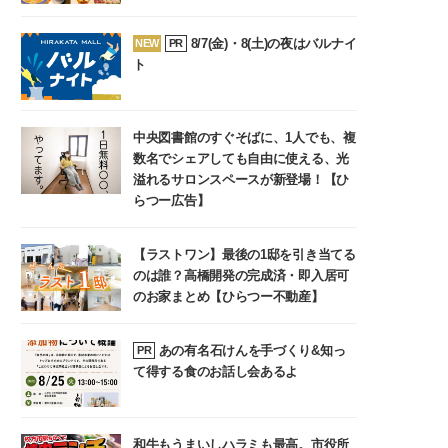
8/7(金)・8(土)の夜はバルナイ
NEW
PR
ト
中央図書館のすぐそばに、1人でも、複
数名でシェアしても自由に使える、光
溢れるサロンスペースが新登場！【ひ
らつー広告】
【ラストワン】最後の1邸を引き当てる
のは誰？高橋開発の完成済・即入居可
のお家まとめ【ひらつー不動産】
あの有名石けんを手づくり&知っ
PR
て得する食のお話し会あるよ
和牛もうまいしハラミも最高。市役所