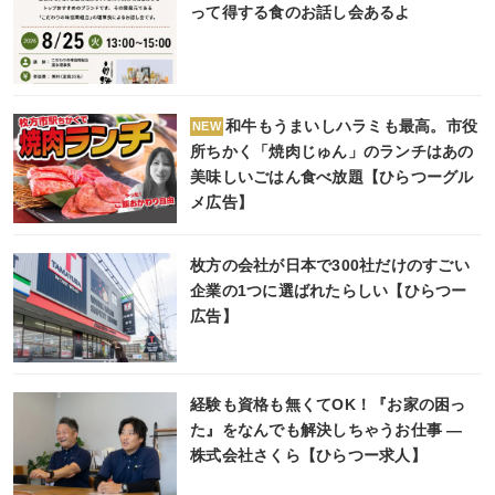
って得する食のお話し会あるよ
和牛もうまいしハラミも最高。市役
NEW
所ちかく「焼肉じゅん」のランチはあの
美味しいごはん食べ放題【ひらつーグル
メ広告】
枚方の会社が日本で300社だけのすごい
企業の1つに選ばれたらしい【ひらつー
広告】
経験も資格も無くてOK！『お家の困っ
た』をなんでも解決しちゃうお仕事 ―
株式会社さくら【ひらつー求人】