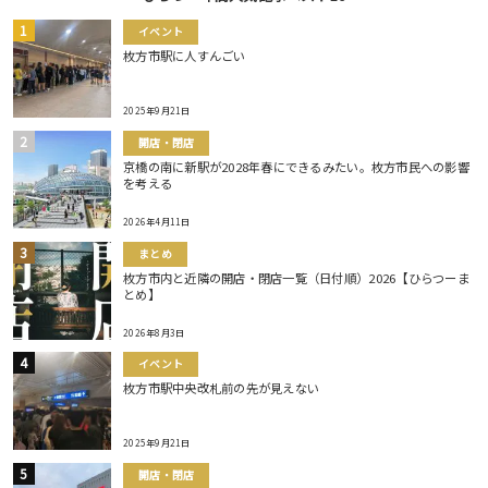
イベント
枚方市駅に人すんごい
2025年9月21日
開店・閉店
京橋の南に新駅が2028年春にできるみたい。枚方市民への影響
を考える
2026年4月11日
まとめ
枚方市内と近隣の開店・閉店一覧（日付順）2026【ひらつーま
とめ】
2026年8月3日
イベント
枚方市駅中央改札前の先が見えない
2025年9月21日
開店・閉店