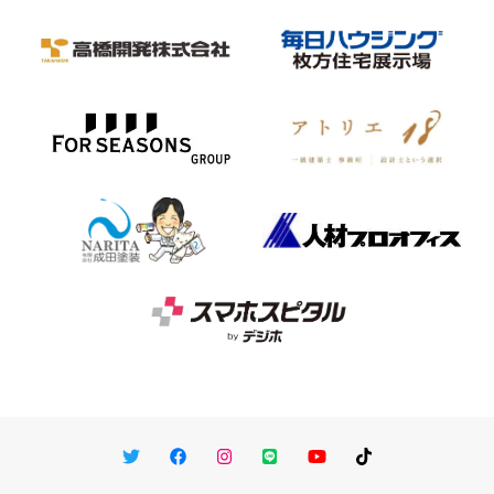
Twitter
Facebook
Instagram
LINE
You Tube
TikTok