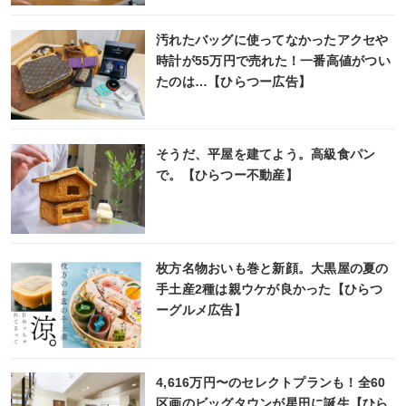
汚れたバッグに使ってなかったアクセや
時計が55万円で売れた！一番高値がつい
たのは…【ひらつー広告】
そうだ、平屋を建てよう。高級食パン
で。【ひらつー不動産】
枚方名物おいも巻と新顔。大黒屋の夏の
手土産2種は親ウケが良かった【ひらつ
ーグルメ広告】
4,616万円〜のセレクトプランも！全60
区画のビッグタウンが星田に誕生【ひら