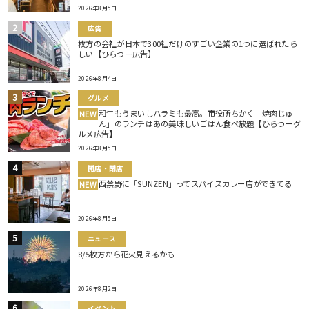
2026年8月5日
広告
枚方の会社が日本で300社だけのすごい企業の1つに選ばれたら
しい【ひらつー広告】
2026年8月4日
グルメ
和牛もうまいしハラミも最高。市役所ちかく「焼肉じゅ
NEW
ん」のランチはあの美味しいごはん食べ放題【ひらつーグ
ルメ広告】
2026年8月5日
開店・閉店
西禁野に「SUNZEN」ってスパイスカレー店ができてる
NEW
2026年8月5日
ニュース
8/5枚方から花火見えるかも
2026年8月2日
イベント