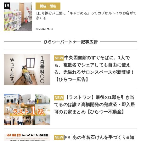
開店・閉店
旧1号線ぞい三栗に「キャラめる」ってカプセルトイのお店がで
きてる
2026年8月3日
ひらつーパートナー記事広告
中央図書館のすぐそばに、1人で
NEW
も、複数名でシェアしても自由に使え
る、光溢れるサロンスペースが新登場！
【ひらつー広告】
【ラストワン】最後の1邸を引き当
NEW
てるのは誰？高橋開発の完成済・即入居
可のお家まとめ【ひらつー不動産】
あの有名石けんを手づくり&知
PR
NEW