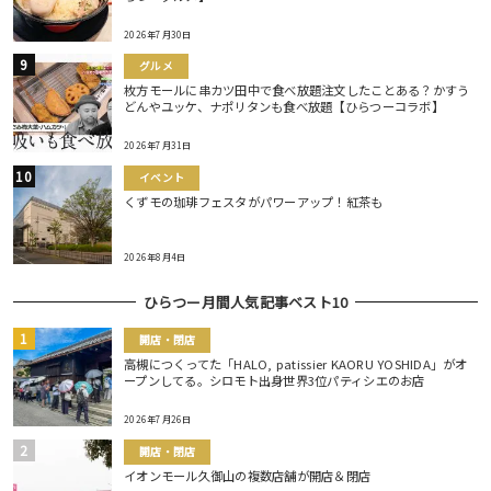
2026年7月30日
グルメ
枚方モールに串カツ田中で食べ放題注文したことある？かすう
どんやユッケ、ナポリタンも食べ放題【ひらつーコラボ】
2026年7月31日
イベント
くずモの珈琲フェスタがパワーアップ！紅茶も
2026年8月4日
ひらつー月間人気記事ベスト10
開店・閉店
高槻につくってた「HALO, patissier KAORU YOSHIDA」がオ
ープンしてる。シロモト出身世界3位パティシエのお店
2026年7月26日
開店・閉店
イオンモール久御山の複数店舗が開店＆閉店