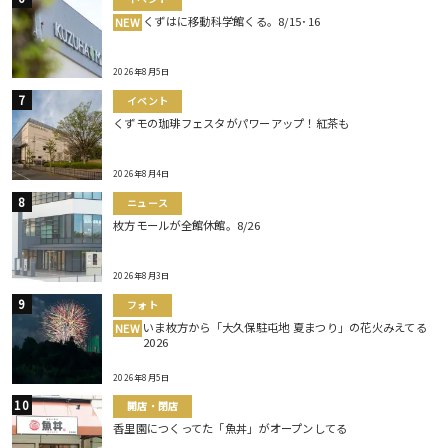
くずはに移動科学館くる。8/15･16
NEW
2026年8月5日
イベント
くずモの珈琲フェスタがパワーアップ！紅茶も
2026年8月4日
ニュース
枚方モールが全館休館。8/26
2026年8月3日
フォト
いま枚方から「大久保駐屯地 夏まつり」の花火みえてる
NEW
2026
2026年8月5日
開店・閉店
香里園につくってた「魚丼」がオープンしてる