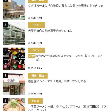
くずはモールに「心地良い暮らしと香りの売場」ができてる
2026年8月2日
イベント
大阪初出店の焼き菓子店がT-SITEに
2026年8月1日
イベント
枚方の近所の夏祭りスケジュール2026【ひらつーまと
NEW
め】
2026年8月6日
開店・閉店
香里園につくってた「魚丼」がオープンしてる
2026年8月3日
グルメ
「河童ラーメン本舗」の『カパサブロー』（枚方市田口）【ひ
らつーグルメ】