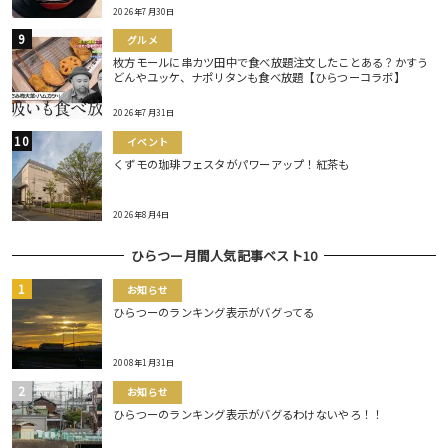
2026年7月30日
グルメ
枚方モールに串カツ田中で食べ放題注文したことある？かすう
どんやユッケ、ナポリタンも食べ放題【ひらつーコラボ】
2026年7月31日
イベント
くずモの珈琲フェスタがパワーアップ！紅茶も
2026年8月4日
ひらつー月間人気記事ベスト10
お知らせ
ひらつーのランキング表示がバグってる
2008年1月31日
お知らせ
ひらつーのランキング表示がバグるわけないやろ！！