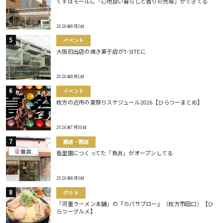
くずはモールに「心地良い暮らしと香りの売場」ができてる
2026年8月2日
イベント
大阪初出店の焼き菓子店がT-SITEに
2026年8月1日
イベント
枚方の近所の夏祭りスケジュール2026【ひらつーまとめ】
2026年7月30日
開店・閉店
香里園につくってた「魚丼」がオープンしてる
2026年8月3日
グルメ
「河童ラーメン本舗」の『カパサブロー』（枚方市田口）【ひ
らつーグルメ】