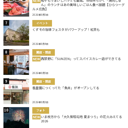
和牛もうまいしハラミも最高。市役所ちかく「焼肉じゅ
NEW
ん」のランチはあの美味しいごはん食べ放題【ひらつーグ
ルメ広告】
2026年8月5日
イベント
くずモの珈琲フェスタがパワーアップ！紅茶も
2026年8月4日
開店・閉店
西禁野に「SUNZEN」ってスパイスカレー店ができてる
NEW
2026年8月5日
開店・閉店
香里園につくってた「魚丼」がオープンしてる
2026年8月3日
フォト
いま枚方から「大久保駐屯地 夏まつり」の花火みえてる
NEW
2026