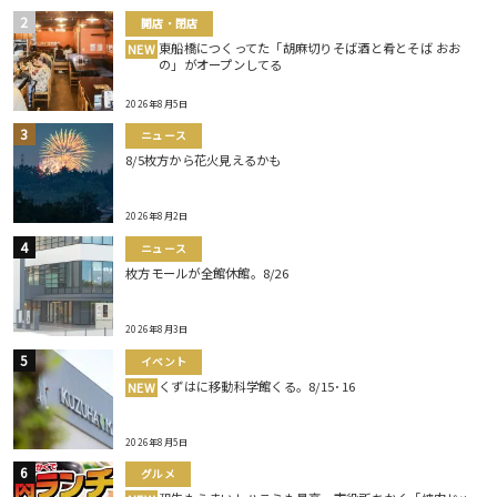
開店・閉店
東船橋につくってた「胡麻切りそば酒と肴とそば おお
NEW
の」がオープンしてる
2026年8月5日
ニュース
8/5枚方から花火見えるかも
2026年8月2日
ニュース
枚方モールが全館休館。8/26
2026年8月3日
イベント
くずはに移動科学館くる。8/15･16
NEW
2026年8月5日
グルメ