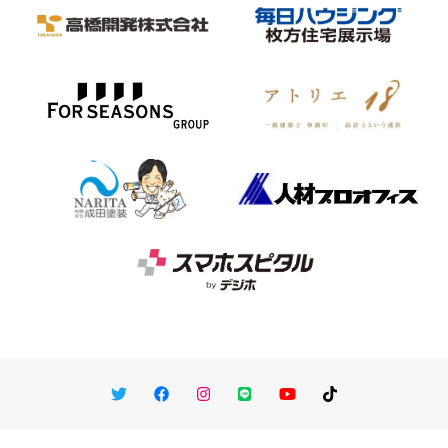
Twitter
Facebook
Instagram
LINE
You Tube
TikTok