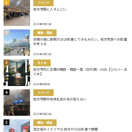
イベント
枚方市駅に人すんごい
2025年9月21日
開店・閉店
京橋の南に新駅が2028年春にできるみたい。枚方市民への影響
を考える
2026年4月11日
まとめ
枚方市内と近隣の開店・閉店一覧（日付順）2026【ひらつーま
とめ】
2026年8月3日
イベント
枚方市駅中央改札前の先が見えない
2025年9月21日
開店・閉店
宮之阪のイズミヤSC枚方が2026年春で閉館