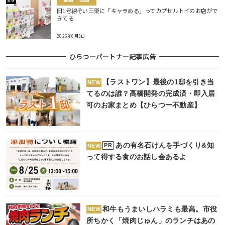
旧1号線ぞい三栗に「キャラめる」ってカプセルトイのお店がで
きてる
2026年8月3日
ひらつーパートナー記事広告
【ラストワン】最後の1邸を引き当
NEW
てるのは誰？高橋開発の完成済・即入居
可のお家まとめ【ひらつー不動産】
あの有名石けんを手づくり&知
PR
NEW
って得する食のお話し会あるよ
和牛もうまいしハラミも最高。市役
NEW
所ちかく「焼肉じゅん」のランチはあの