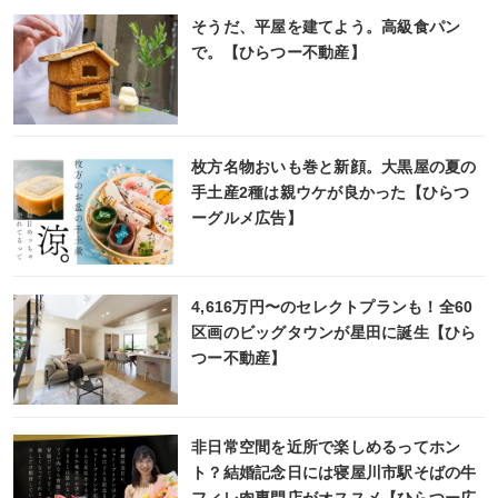
そうだ、平屋を建てよう。高級食パン
で。【ひらつー不動産】
枚方名物おいも巻と新顔。大黒屋の夏の
手土産2種は親ウケが良かった【ひらつ
ーグルメ広告】
4,616万円〜のセレクトプランも！全60
区画のビッグタウンが星田に誕生【ひら
つー不動産】
非日常空間を近所で楽しめるってホン
ト？結婚記念日には寝屋川市駅そばの牛