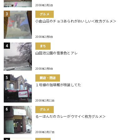
2008年2月1日
グルメ
小倉山荘のチョコあられがおいしい＜枚方グルメ＞
2008年2月9日
まち
山田池公園の雪景色とアレ
2008年2月9日
開店・閉店
１号線の珈琲館が改装してた
2008年2月11日
グルメ
るーほんだのカレーがウマイ＜枚方グルメ＞
2008年2月17日