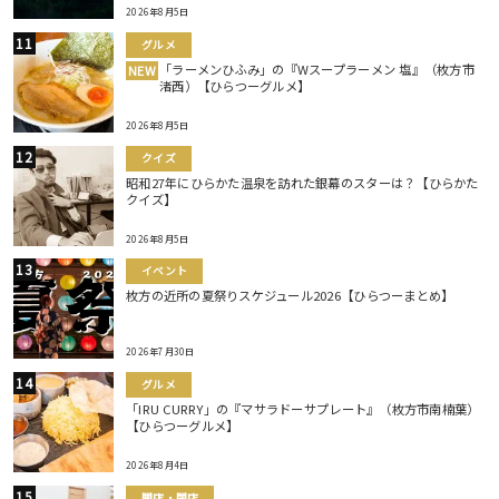
2026年8月5日
グルメ
「ラーメンひふみ」の『Wスープラーメン 塩』（枚方市
NEW
渚西）【ひらつーグルメ】
2026年8月5日
クイズ
昭和27年にひらかた温泉を訪れた銀幕のスターは？【ひらかた
クイズ】
2026年8月5日
イベント
枚方の近所の夏祭りスケジュール2026【ひらつーまとめ】
2026年7月30日
グルメ
「IRU CURRY」の『マサラドーサプレート』（枚方市南楠葉）
【ひらつーグルメ】
2026年8月4日
開店・閉店