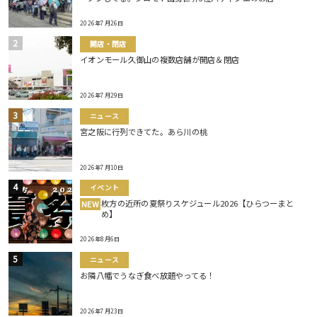
2026年7月26日
開店・閉店
イオンモール久御山の複数店舗が開店＆閉店
2026年7月29日
ニュース
宮之阪に行列できてた。あら川の桃
2026年7月10日
イベント
枚方の近所の夏祭りスケジュール2026【ひらつーまと
NEW
め】
2026年8月6日
ニュース
お隣八幡でうなぎ食べ放題やってる！
2026年7月23日