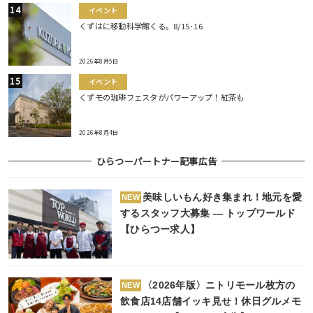
イベント
くずはに移動科学館くる。8/15･16
2026年8月5日
イベント
くずモの珈琲フェスタがパワーアップ！紅茶も
2026年8月4日
ひらつーパートナー記事広告
美味しいもん好き集まれ！地元を愛
NEW
するスタッフ大募集 ― トップワールド
【ひらつー求人】
〈2026年版〉ニトリモール枚方の
NEW
飲食店14店舗イッキ見せ！休日グルメモ