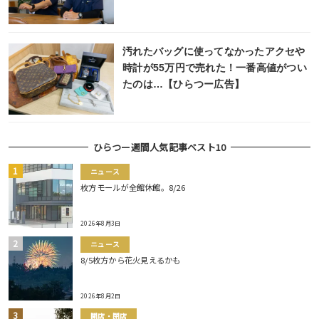
汚れたバッグに使ってなかったアクセや
時計が55万円で売れた！一番高値がつい
たのは…【ひらつー広告】
ひらつー週間人気記事ベスト10
ニュース
枚方モールが全館休館。8/26
2026年8月3日
ニュース
8/5枚方から花火見えるかも
2026年8月2日
開店・閉店