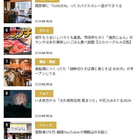
西禁野に「SUNZEN」ってスパイスカレー店ができてる
2026年8月5日
グルメ
和牛もうまいしハラミも最高。市役所ちかく「焼肉じゅん」の
ランチはあの美味しいごはん食べ放題【ひらつーグルメ広告】
2026年8月5日
開店・閉店
東船橋につくってた「胡麻切りそば酒と肴とそば おおの」がオ
ープンしてる
2026年8月5日
フォト
いま枚方から「大久保駐屯地 夏まつり」の花火みえてる2026
2026年8月5日
ニュース
登録者170万･韓国YouTuberが御殿山のお店に