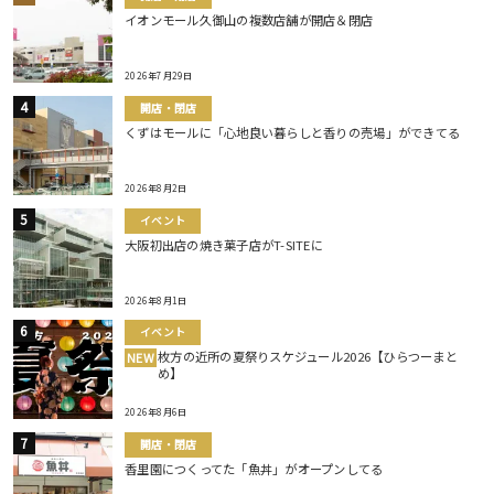
イオンモール久御山の複数店舗が開店＆閉店
2026年7月29日
開店・閉店
くずはモールに「心地良い暮らしと香りの売場」ができてる
2026年8月2日
イベント
大阪初出店の焼き菓子店がT-SITEに
2026年8月1日
イベント
枚方の近所の夏祭りスケジュール2026【ひらつーまと
NEW
め】
2026年8月6日
開店・閉店
香里園につくってた「魚丼」がオープンしてる