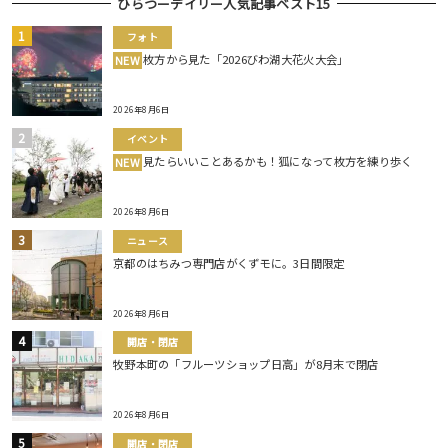
ひらつーデイリー人気記事ベスト15
フォト
枚方から見た「2026びわ湖大花火大会」
NEW
2026年8月6日
イベント
見たらいいことあるかも！狐になって枚方を練り歩く
NEW
2026年8月6日
ニュース
京都のはちみつ専門店がくずモに。3日間限定
2026年8月6日
開店・閉店
牧野本町の「フルーツショップ日高」が8月末で閉店
2026年8月6日
開店・閉店