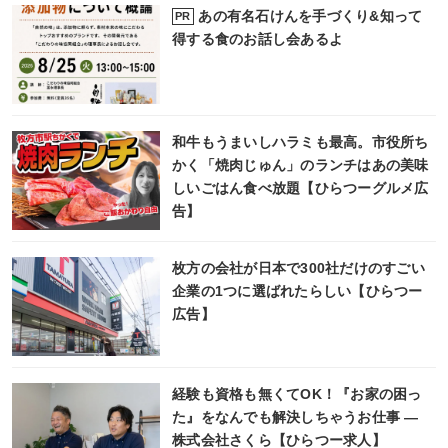
あの有名石けんを手づくり&知って
PR
得する食のお話し会あるよ
和牛もうまいしハラミも最高。市役所ち
かく「焼肉じゅん」のランチはあの美味
しいごはん食べ放題【ひらつーグルメ広
告】
枚方の会社が日本で300社だけのすごい
企業の1つに選ばれたらしい【ひらつー
広告】
経験も資格も無くてOK！『お家の困っ
た』をなんでも解決しちゃうお仕事 ―
株式会社さくら【ひらつー求人】