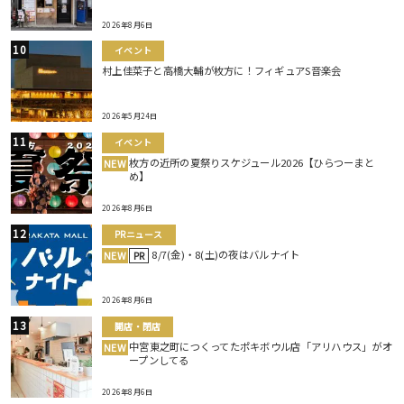
2026年8月6日
イベント
村上佳菜子と高橋大輔が枚方に！フィギュアS音楽会
2026年5月24日
イベント
枚方の近所の夏祭りスケジュール2026【ひらつーまと
NEW
め】
2026年8月6日
PRニュース
8/7(金)・8(土)の夜はバルナイト
NEW
PR
2026年8月6日
開店・閉店
中宮東之町につくってたポキボウル店「アリハウス」がオ
NEW
ープンしてる
2026年8月6日