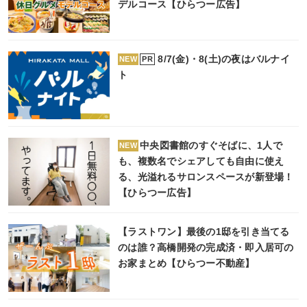
デルコース【ひらつー広告】
8/7(金)・8(土)の夜はバルナイ
PR
NEW
ト
中央図書館のすぐそばに、1人で
NEW
も、複数名でシェアしても自由に使え
る、光溢れるサロンスペースが新登場！
【ひらつー広告】
【ラストワン】最後の1邸を引き当てる
のは誰？高橋開発の完成済・即入居可の
お家まとめ【ひらつー不動産】