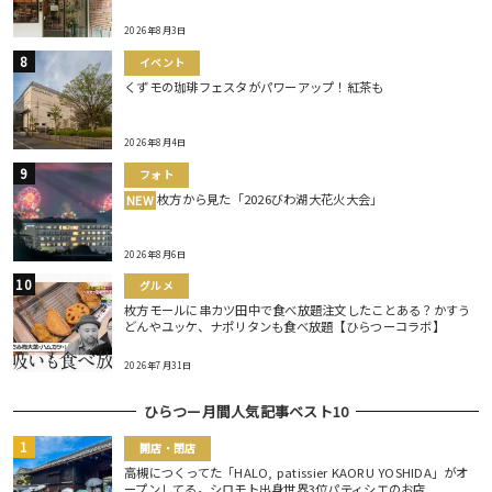
2026年8月3日
イベント
くずモの珈琲フェスタがパワーアップ！紅茶も
2026年8月4日
フォト
枚方から見た「2026びわ湖大花火大会」
NEW
2026年8月6日
グルメ
枚方モールに串カツ田中で食べ放題注文したことある？かすう
どんやユッケ、ナポリタンも食べ放題【ひらつーコラボ】
2026年7月31日
ひらつー月間人気記事ベスト10
開店・閉店
高槻につくってた「HALO, patissier KAORU YOSHIDA」がオ
ープンしてる。シロモト出身世界3位パティシエのお店