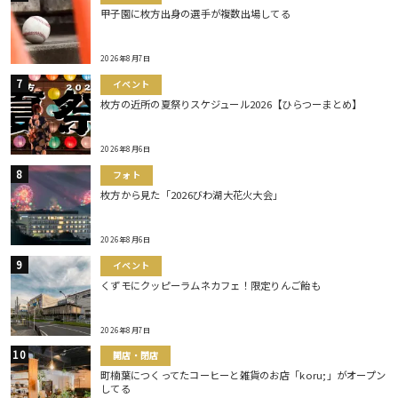
甲子園に枚方出身の選手が複数出場してる
2026年8月7日
イベント
枚方の近所の夏祭りスケジュール2026【ひらつーまとめ】
2026年8月6日
フォト
枚方から見た「2026びわ湖大花火大会」
2026年8月6日
イベント
くずモにクッピーラムネカフェ！限定りんご飴も
2026年8月7日
開店・閉店
町楠葉につくってたコーヒーと雑貨のお店「koru;」がオープン
してる