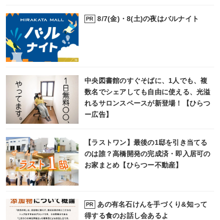
8/7(金)・8(土)の夜はバルナイト
PR
中央図書館のすぐそばに、1人でも、複
数名でシェアしても自由に使える、光溢
れるサロンスペースが新登場！【ひらつ
ー広告】
【ラストワン】最後の1邸を引き当てる
のは誰？高橋開発の完成済・即入居可の
お家まとめ【ひらつー不動産】
あの有名石けんを手づくり&知って
PR
得する食のお話し会あるよ