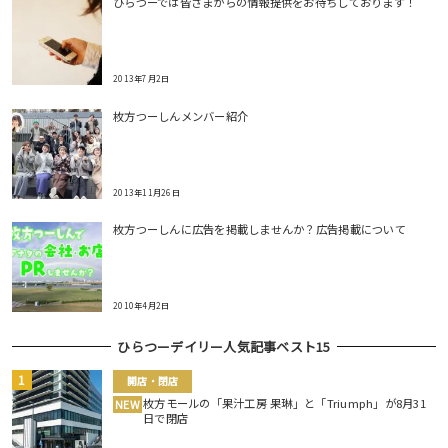
ひらつーでは皆さまからの情報提供をお待ちしております！
2013年7月2日
枚方つーしんメンバー紹介
2013年11月26日
枚方つーしんに広告を掲載しませんか？広告掲載について
2010年4月2日
ひらつーデイリー人気記事ベスト15
開店・閉店
枚方モールの「果汁工房 果琳」と「Triumph」が8月31
NEW
日で閉店