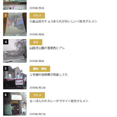
2008年2月1日
グルメ
小倉山荘のチョコあられがおいしい＜枚方グルメ＞
2008年2月9日
まち
山田池公園の雪景色とアレ
2008年2月9日
開店・閉店
１号線の珈琲館が改装してた
2008年2月11日
グルメ
るーほんだのカレーがウマイ＜枚方グルメ＞
2008年2月17日