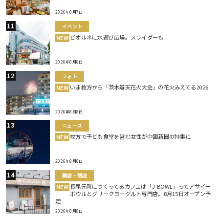
2026年8月7日
イベント
ビオルネに水遊び広場。スライダーも
NEW
2026年8月8日
フォト
いま枚方から「茨木辯天花火大会」の花火みえてる2026
NEW
2026年8月8日
ニュース
枚方で子ども食堂を営む女性が中国新聞の特集に
NEW
2026年8月8日
開店・閉店
長尾元町につくってるカフェは「J BOWL」ってアサイー
NEW
ボウルとグリークヨーグルト専門店。8月15日オープン予
定
2026年8月8日