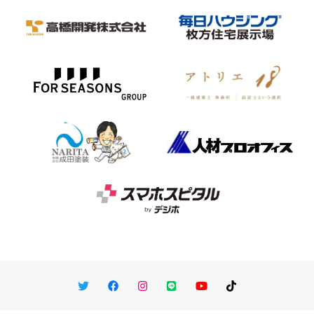
Twitter
Facebook
Instagram
LINE
You Tube
TikTok