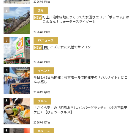
2026年8月8日
まち
打上川治水緑地につくってた水遊びエリア「ポッツァ」は
NEW
こんなん！ウォータースライダーも
2026年8月8日
PRニュース
イズミヤSC八幡でサマコン
NEW
PR
2026年8月8日
イベント
今日8月8日も開催！枚方モールで開催中の「バルナイト」はこ
んな感じ
2026年8月8日
グルメ
「さくら亭」の『和風おろしハンバーグランチ』（枚方市香里
ケ丘）【ひらつーグルメ】
2026年8月7日
ニュース