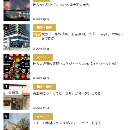
枚方から見た「2026びわ湖大花火大会」
2026年8月6日
開店・閉店
枚方モールの「果汁工房 果琳」と「Triumph」が8月31
NEW
日で閉店
2026年8月8日
イベント
枚方の近所の夏祭りスケジュール2026【ひらつーまとめ】
2026年8月6日
開店・閉店
香里園につくってた「魚丼」がオープンしてる
2026年8月3日
イベント
くずモの珈琲フェスタがパワーアップ！紅茶も