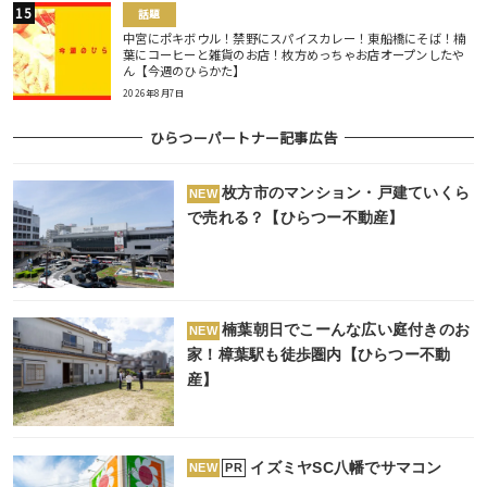
話題
中宮にポキボウル！禁野にスパイスカレー！東船橋にそば！楠
葉にコーヒーと雑貨のお店！枚方めっちゃお店オープンしたや
ん【今週のひらかた】
2026年8月7日
ひらつーパートナー記事広告
枚方市のマンション・戸建ていくら
NEW
で売れる？【ひらつー不動産】
楠葉朝日でこーんな広い庭付きのお
NEW
家！樟葉駅も徒歩圏内【ひらつー不動
産】
イズミヤSC八幡でサマコン
PR
NEW