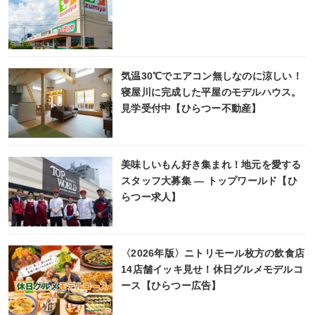
気温30℃でエアコン無しなのに涼しい！
寝屋川に完成した平屋のモデルハウス。
見学受付中【ひらつー不動産】
美味しいもん好き集まれ！地元を愛する
スタッフ大募集 ― トップワールド【ひ
らつー求人】
〈2026年版〉ニトリモール枚方の飲食店
14店舗イッキ見せ！休日グルメモデルコ
ース【ひらつー広告】