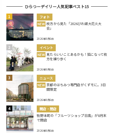
ひらつーデイリー人気記事ベスト15
フォト
枚方から見た「2026びわ湖大花火大
NEW
会」
2026年8月6日
イベント
見たらいいことあるかも！狐になって枚
NEW
方を練り歩く
2026年8月6日
ニュース
京都のはちみつ専門店がくずモに。3日
NEW
間限定
2026年8月6日
開店・閉店
牧野本町の「フルーツショップ日高」が8月末
で閉店
2026年8月6日