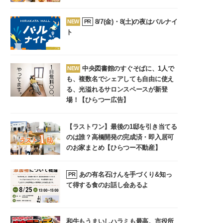
8/7(金)・8(土)の夜はバルナイ
NEW
PR
ト
中央図書館のすぐそばに、1人で
NEW
も、複数名でシェアしても自由に使え
る、光溢れるサロンスペースが新登
場！【ひらつー広告】
【ラストワン】最後の1邸を引き当てる
のは誰？高橋開発の完成済・即入居可
のお家まとめ【ひらつー不動産】
あの有名石けんを手づくり&知っ
PR
て得する食のお話し会あるよ
和牛もうまいしハラミも最高。市役所