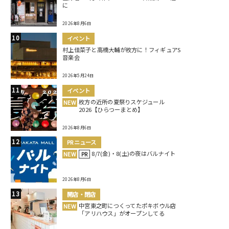
に
2026年8月6日
イベント
村上佳菜子と高橋大輔が枚方に！フィギュアS
音楽会
2026年5月24日
イベント
枚方の近所の夏祭りスケジュール
NEW
2026【ひらつーまとめ】
2026年8月6日
PRニュース
8/7(金)・8(土)の夜はバルナイト
NEW
PR
2026年8月6日
開店・閉店
中宮東之町につくってたポキボウル店
NEW
「アリハウス」がオープンしてる