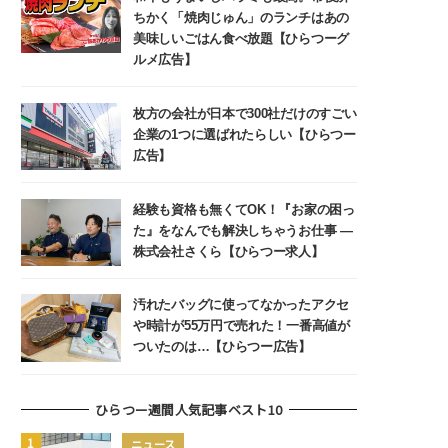
ちかく「焼肉じゅん」のランチはあの
美味しいごはん食べ放題【ひらつーグ
ルメ広告】
枚方の会社が日本で300社だけのすごい
企業の1つに選ばれたらしい【ひらつー
広告】
経験も資格も無くてOK！『お家の困っ
た』をなんでも解決しちゃうお仕事 ―
株式会社さくら【ひらつー求人】
汚れたバッグに使ってなかったアクセ
や時計が55万円で売れた！一番高値が
ついたのは…【ひらつー広告】
ひらつー週間人気記事ベスト10
ニュース