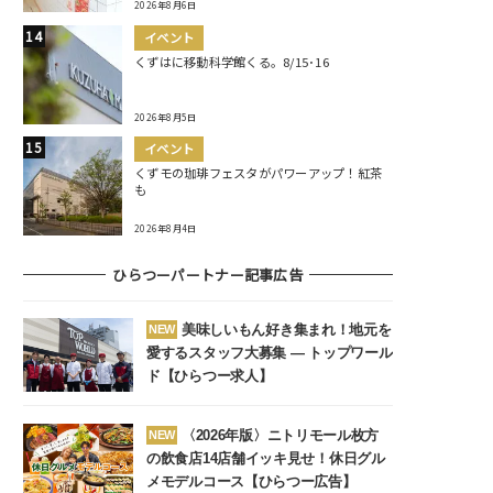
2026年8月6日
イベント
くずはに移動科学館くる。8/15･16
2026年8月5日
イベント
くずモの珈琲フェスタがパワーアップ！紅茶
も
2026年8月4日
ひらつーパートナー記事広告
美味しいもん好き集まれ！地元を
NEW
愛するスタッフ大募集 ― トップワール
ド【ひらつー求人】
〈2026年版〉ニトリモール枚方
NEW
の飲食店14店舗イッキ見せ！休日グル
メモデルコース【ひらつー広告】