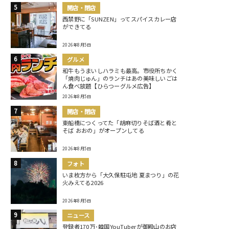
開店・閉店
西禁野に「SUNZEN」ってスパイスカレー店
ができてる
2026年8月5日
グルメ
和牛もうまいしハラミも最高。市役所ちかく
「焼肉じゅん」のランチはあの美味しいごは
ん食べ放題【ひらつーグルメ広告】
2026年8月5日
開店・閉店
東船橋につくってた「胡麻切りそば酒と肴と
そば おおの」がオープンしてる
2026年8月5日
フォト
いま枚方から「大久保駐屯地 夏まつり」の花
火みえてる2026
2026年8月5日
ニュース
登録者170万･韓国YouTuberが御殿山のお店