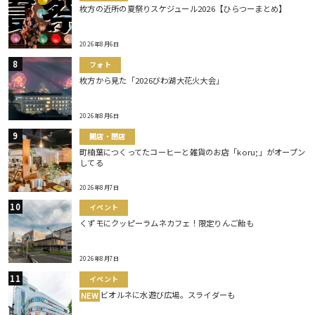
枚方の近所の夏祭りスケジュール2026【ひらつーまとめ】
2026年8月6日
フォト
枚方から見た「2026びわ湖大花火大会」
2026年8月6日
開店・閉店
町楠葉につくってたコーヒーと雑貨のお店「koru;」がオープン
してる
2026年8月7日
イベント
くずモにクッピーラムネカフェ！限定りんご飴も
2026年8月7日
イベント
ビオルネに水遊び広場。スライダーも
NEW