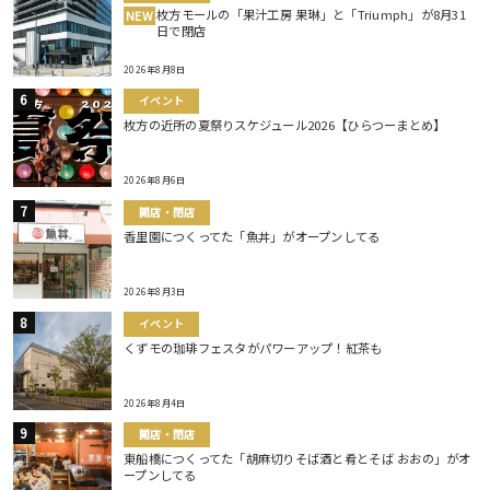
枚方モールの「果汁工房 果琳」と「Triumph」が8月31
NEW
日で閉店
2026年8月8日
イベント
枚方の近所の夏祭りスケジュール2026【ひらつーまとめ】
2026年8月6日
開店・閉店
香里園につくってた「魚丼」がオープンしてる
2026年8月3日
イベント
くずモの珈琲フェスタがパワーアップ！紅茶も
2026年8月4日
開店・閉店
東船橋につくってた「胡麻切りそば酒と肴とそば おおの」がオ
ープンしてる