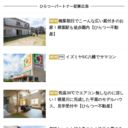
ひらつーパートナー記事広告
楠葉朝日でこーんな広い庭付きのお
NEW
家！樟葉駅も徒歩圏内【ひらつー不動
産】
イズミヤSC八幡でサマコン
PR
NEW
気温30℃でエアコン無しなのに涼し
NEW
い！寝屋川に完成した平屋のモデルハウ
ス。見学受付中【ひらつー不動産】