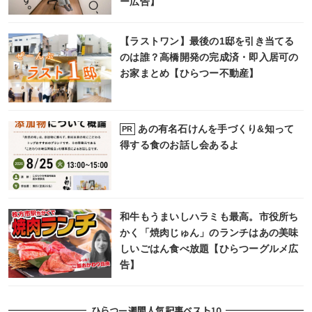
ー広告】
【ラストワン】最後の1邸を引き当てる
のは誰？高橋開発の完成済・即入居可の
お家まとめ【ひらつー不動産】
あの有名石けんを手づくり&知って
PR
得する食のお話し会あるよ
和牛もうまいしハラミも最高。市役所ち
かく「焼肉じゅん」のランチはあの美味
しいごはん食べ放題【ひらつーグルメ広
告】
ひらつー週間人気記事ベスト10