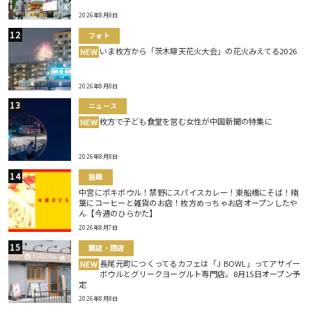
2026年8月8日
フォト
いま枚方から「茨木辯天花火大会」の花火みえてる2026
NEW
2026年8月8日
ニュース
枚方で子ども食堂を営む女性が中国新聞の特集に
NEW
2026年8月8日
話題
中宮にポキボウル！禁野にスパイスカレー！東船橋にそば！楠
葉にコーヒーと雑貨のお店！枚方めっちゃお店オープンしたや
ん【今週のひらかた】
2026年8月7日
開店・閉店
長尾元町につくってるカフェは「J BOWL」ってアサイー
NEW
ボウルとグリークヨーグルト専門店。8月15日オープン予
定
2026年8月8日