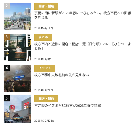
開店・閉店
京橋の南に新駅が2028年春にできるみたい。枚方市民への影響
を考える
2026年4月11日
まとめ
枚方市内と近隣の開店・閉店一覧（日付順）2026【ひらつーま
とめ】
2026年8月3日
イベント
枚方市駅中央改札前の先が見えない
2025年9月21日
開店・閉店
宮之阪のイズミヤSC枚方が2026年春で閉館
2025年10月24日