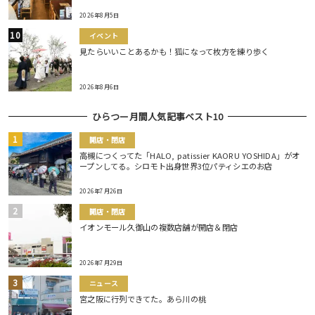
2026年8月5日
イベント
見たらいいことあるかも！狐になって枚方を練り歩く
2026年8月6日
ひらつー月間人気記事ベスト10
開店・閉店
高槻につくってた「HALO, patissier KAORU YOSHIDA」がオ
ープンしてる。シロモト出身世界3位パティシエのお店
2026年7月26日
開店・閉店
イオンモール久御山の複数店舗が開店＆閉店
2026年7月29日
ニュース
宮之阪に行列できてた。あら川の桃