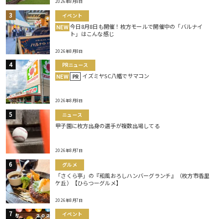
2026年8月8日
イベント
今日8月8日も開催！枚方モールで開催中の「バルナイ
NEW
ト」はこんな感じ
2026年8月8日
PRニュース
イズミヤSC八幡でサマコン
NEW
PR
2026年8月8日
ニュース
甲子園に枚方出身の選手が複数出場してる
2026年8月7日
グルメ
「さくら亭」の『和風おろしハンバーグランチ』（枚方市香里
ケ丘）【ひらつーグルメ】
2026年8月7日
イベント