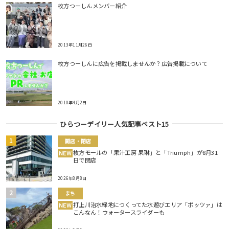
枚方つーしんメンバー紹介
2013年11月26日
枚方つーしんに広告を掲載しませんか？広告掲載について
2010年4月2日
ひらつーデイリー人気記事ベスト15
開店・閉店
枚方モールの「果汁工房 果琳」と「Triumph」が8月31
NEW
日で閉店
2026年8月8日
まち
打上川治水緑地につくってた水遊びエリア「ポッツァ」は
NEW
こんなん！ウォータースライダーも