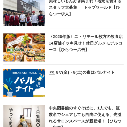
美味しいもん好き集まれ！地元を愛する
スタッフ大募集 ― トップワールド【ひ
らつー求人】
〈2026年版〉ニトリモール枚方の飲食店
14店舗イッキ見せ！休日グルメモデルコ
ース【ひらつー広告】
8/7(金)・8(土)の夜はバルナイト
PR
中央図書館のすぐそばに、1人でも、複
数名でシェアしても自由に使える、光溢
れるサロンスペースが新登場！【ひらつ