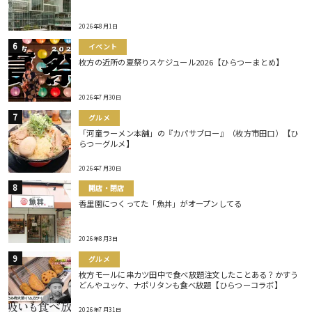
2026年8月1日
イベント
枚方の近所の夏祭りスケジュール2026【ひらつーまとめ】
2026年7月30日
グルメ
「河童ラーメン本舗」の『カパサブロー』（枚方市田口）【ひ
らつーグルメ】
2026年7月30日
開店・閉店
香里園につくってた「魚丼」がオープンしてる
2026年8月3日
グルメ
枚方モールに串カツ田中で食べ放題注文したことある？かすう
どんやユッケ、ナポリタンも食べ放題【ひらつーコラボ】
2026年7月31日