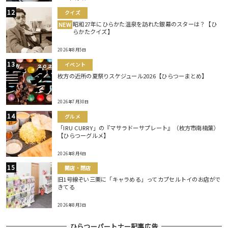
クイズ
昭和27年にひらかた温泉を訪れた銀幕のスターは？【ひ
NEW
らかたクイズ】
2026年8月5日
イベント
枚方の近所の夏祭りスケジュール2026【ひらつーまとめ】
2026年7月30日
グルメ
「IRU CURRY」の『マサラドーサプレート』（枚方市南楠葉）
【ひらつーグルメ】
2026年8月4日
開店・閉店
旧1号線ぞい三栗に「キャラめる」ってカプセルトイのお店がで
きてる
2026年8月3日
ひらつーパートナー記事広告