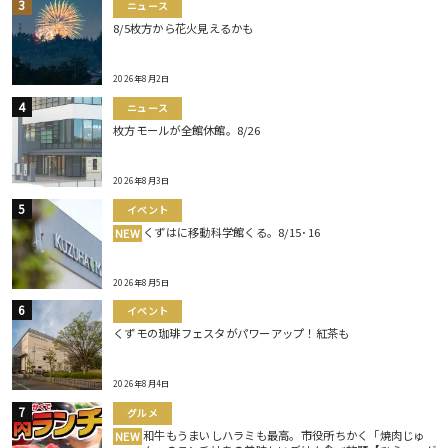
ニュース
8/5枚方から花火見えるかも
2026年8月2日
ニュース
枚方モールが全館休館。8/26
2026年8月3日
イベント
くずはに移動科学館くる。8/15･16
NEW
2026年8月5日
イベント
くずモの珈琲フェスタがパワーアップ！紅茶も
2026年8月4日
グルメ
和牛もうまいしハラミも最高。市役所ちかく「焼肉じゅ
NEW