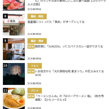
ん」のランチはあの美味しいごはん食べ放題【ひらつーグ
ルメ広告】
2026年8月5日
開店・閉店
香里園につくってた「魚丼」がオープンしてる
2026年8月3日
開店・閉店
西禁野に「SUNZEN」ってスパイスカレー店ができてる
NEW
2026年8月5日
フォト
いま枚方から「大久保駐屯地 夏まつり」の花火みえてる
NEW
2026
2026年8月5日
グルメ
「ラーメンひふみ」の『Wスープラーメン 塩』（枚方市
NEW
渚西）【ひらつーグルメ】
2026年8月5日