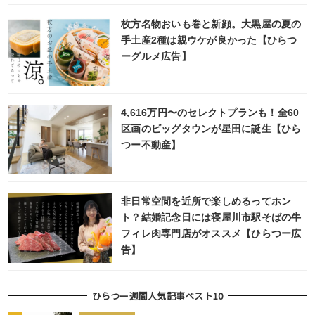
枚方名物おいも巻と新顔。大黒屋の夏の
手土産2種は親ウケが良かった【ひらつ
ーグルメ広告】
4,616万円〜のセレクトプランも！全60
区画のビッグタウンが星田に誕生【ひら
つー不動産】
非日常空間を近所で楽しめるってホン
ト？結婚記念日には寝屋川市駅そばの牛
フィレ肉専門店がオススメ【ひらつー広
告】
ひらつー週間人気記事ベスト10