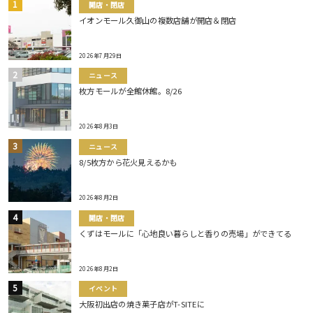
開店・閉店
イオンモール久御山の複数店舗が開店＆閉店
2026年7月29日
ニュース
枚方モールが全館休館。8/26
2026年8月3日
ニュース
8/5枚方から花火見えるかも
2026年8月2日
開店・閉店
くずはモールに「心地良い暮らしと香りの売場」ができてる
2026年8月2日
イベント
大阪初出店の焼き菓子店がT-SITEに