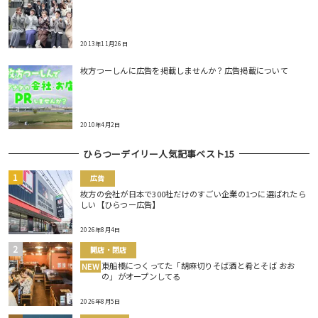
2013年11月26日
枚方つーしんに広告を掲載しませんか？広告掲載について
2010年4月2日
ひらつーデイリー人気記事ベスト15
広告
枚方の会社が日本で300社だけのすごい企業の1つに選ばれたら
しい【ひらつー広告】
2026年8月4日
開店・閉店
東船橋につくってた「胡麻切りそば酒と肴とそば おお
NEW
の」がオープンしてる
2026年8月5日