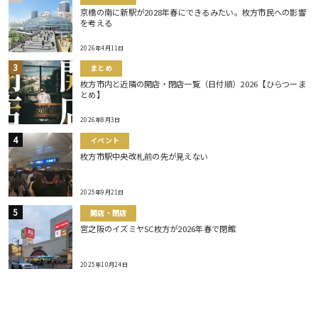
京橋の南に新駅が2028年春にできるみたい。枚方市民への影響
を考える
2026年4月11日
まとめ
枚方市内と近隣の開店・閉店一覧（日付順）2026【ひらつーま
とめ】
2026年8月3日
イベント
枚方市駅中央改札前の先が見えない
2025年9月21日
開店・閉店
宮之阪のイズミヤSC枚方が2026年春で閉館
2025年10月24日