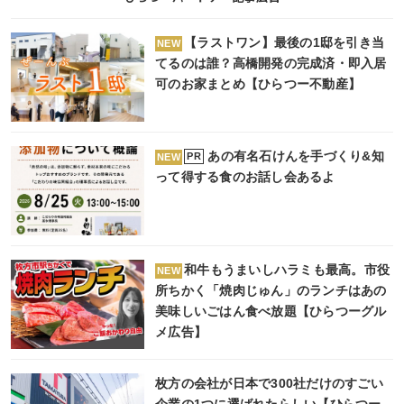
【ラストワン】最後の1邸を引き当
NEW
てるのは誰？高橋開発の完成済・即入居
可のお家まとめ【ひらつー不動産】
あの有名石けんを手づくり&知
PR
NEW
って得する食のお話し会あるよ
和牛もうまいしハラミも最高。市役
NEW
所ちかく「焼肉じゅん」のランチはあの
美味しいごはん食べ放題【ひらつーグル
メ広告】
枚方の会社が日本で300社だけのすごい