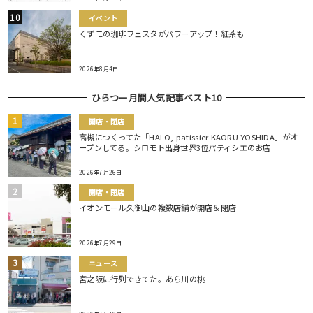
イベント
くずモの珈琲フェスタがパワーアップ！紅茶も
2026年8月4日
ひらつー月間人気記事ベスト10
開店・閉店
高槻につくってた「HALO, patissier KAORU YOSHIDA」がオ
ープンしてる。シロモト出身世界3位パティシエのお店
2026年7月26日
開店・閉店
イオンモール久御山の複数店舗が開店＆閉店
2026年7月29日
ニュース
宮之阪に行列できてた。あら川の桃