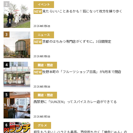
イベント
見たらいいことあるかも！狐になって枚方を練り歩く
NEW
2026年8月6日
ニュース
京都のはちみつ専門店がくずモに。3日間限定
NEW
2026年8月6日
開店・閉店
牧野本町の「フルーツショップ日高」が8月末で閉店
NEW
2026年8月6日
開店・閉店
西禁野に「SUNZEN」ってスパイスカレー店ができてる
2026年8月5日
グルメ
和牛もうまいしハラミも最高。市役所ちかく「焼肉じゅん」の