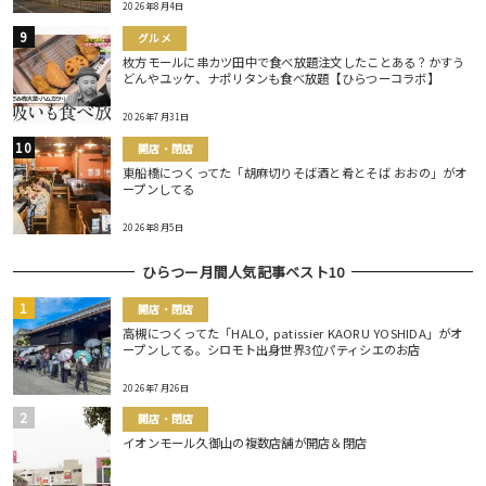
2026年8月4日
グルメ
枚方モールに串カツ田中で食べ放題注文したことある？かすう
どんやユッケ、ナポリタンも食べ放題【ひらつーコラボ】
2026年7月31日
開店・閉店
東船橋につくってた「胡麻切りそば酒と肴とそば おおの」がオ
ープンしてる
2026年8月5日
ひらつー月間人気記事ベスト10
開店・閉店
高槻につくってた「HALO, patissier KAORU YOSHIDA」がオ
ープンしてる。シロモト出身世界3位パティシエのお店
2026年7月26日
開店・閉店
イオンモール久御山の複数店舗が開店＆閉店