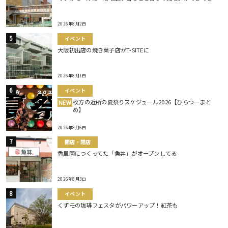
2026年8月2日
イベント
大阪初出店の焼き菓子店がT-SITEに
2026年8月1日
イベント
枚方の近所の夏祭りスケジュール2026【ひらつーまと
NEW
め】
2026年8月6日
開店・閉店
香里園につくってた「魚丼」がオープンしてる
2026年8月3日
イベント
くずモの珈琲フェスタがパワーアップ！紅茶も