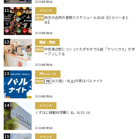
2026年8月6日
イベント
枚方の近所の夏祭りスケジュール2026【ひらつーまと
NEW
め】
2026年8月6日
開店・閉店
中宮東之町につくってたポキボウル店「アリハウス」がオ
NEW
ープンしてる
2026年8月6日
PRニュース
8/7(金)・8(土)の夜はバルナイト
NEW
PR
2026年8月6日
イベント
くずはに移動科学館くる。8/15･16
2026年8月5日
イベント