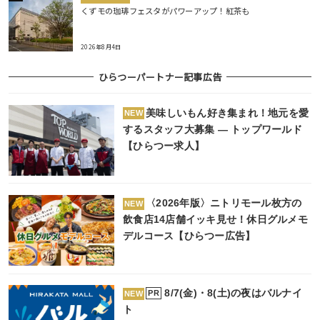
くずモの珈琲フェスタがパワーアップ！紅茶も
2026年8月4日
ひらつーパートナー記事広告
美味しいもん好き集まれ！地元を愛
NEW
するスタッフ大募集 ― トップワールド
【ひらつー求人】
〈2026年版〉ニトリモール枚方の
NEW
飲食店14店舗イッキ見せ！休日グルメモ
デルコース【ひらつー広告】
8/7(金)・8(土)の夜はバルナイ
PR
NEW
ト