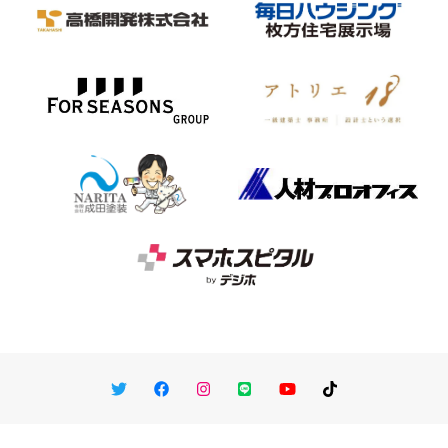
Twitter
Facebook
Instagram
LINE
You Tube
TikTok