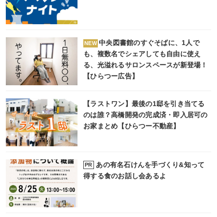
中央図書館のすぐそばに、1人で
NEW
も、複数名でシェアしても自由に使え
る、光溢れるサロンスペースが新登場！
【ひらつー広告】
【ラストワン】最後の1邸を引き当てる
のは誰？高橋開発の完成済・即入居可の
お家まとめ【ひらつー不動産】
あの有名石けんを手づくり&知って
PR
得する食のお話し会あるよ