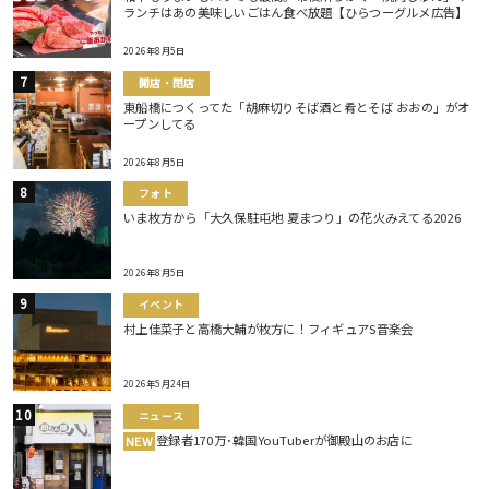
ランチはあの美味しいごはん食べ放題【ひらつーグルメ広告】
2026年8月5日
開店・閉店
東船橋につくってた「胡麻切りそば酒と肴とそば おおの」がオ
ープンしてる
2026年8月5日
フォト
いま枚方から「大久保駐屯地 夏まつり」の花火みえてる2026
2026年8月5日
イベント
村上佳菜子と高橋大輔が枚方に！フィギュアS音楽会
2026年5月24日
ニュース
登録者170万･韓国YouTuberが御殿山のお店に
NEW