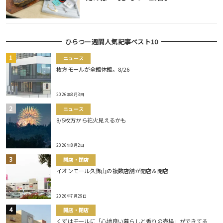
ひらつー週間人気記事ベスト10
ニュース
枚方モールが全館休館。8/26
2026年8月3日
ニュース
8/5枚方から花火見えるかも
2026年8月2日
開店・閉店
イオンモール久御山の複数店舗が開店＆閉店
2026年7月29日
開店・閉店
くずはモールに「心地良い暮らしと香りの売場」ができてる