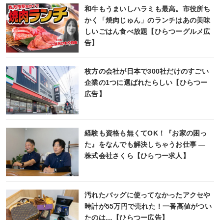
和牛もうまいしハラミも最高。市役所ち
かく「焼肉じゅん」のランチはあの美味
しいごはん食べ放題【ひらつーグルメ広
告】
枚方の会社が日本で300社だけのすごい
企業の1つに選ばれたらしい【ひらつー
広告】
経験も資格も無くてOK！『お家の困っ
た』をなんでも解決しちゃうお仕事 ―
株式会社さくら【ひらつー求人】
汚れたバッグに使ってなかったアクセや
時計が55万円で売れた！一番高値がつい
たのは…【ひらつー広告】