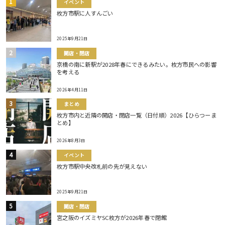
イベント
枚方市駅に人すんごい
2025年9月21日
開店・閉店
京橋の南に新駅が2028年春にできるみたい。枚方市民への影響
を考える
2026年4月11日
まとめ
枚方市内と近隣の開店・閉店一覧（日付順）2026【ひらつーま
とめ】
2026年8月3日
イベント
枚方市駅中央改札前の先が見えない
2025年9月21日
開店・閉店
宮之阪のイズミヤSC枚方が2026年春で閉館