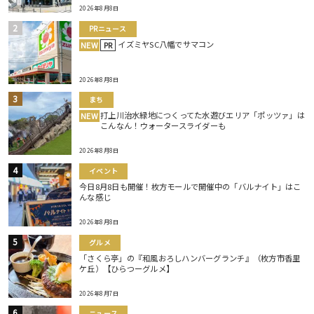
2026年8月8日
PRニュース
イズミヤSC八幡でサマコン
NEW
PR
2026年8月8日
まち
打上川治水緑地につくってた水遊びエリア「ポッツァ」は
NEW
こんなん！ウォータースライダーも
2026年8月8日
イベント
今日8月8日も開催！枚方モールで開催中の「バルナイト」はこ
んな感じ
2026年8月8日
グルメ
「さくら亭」の『和風おろしハンバーグランチ』（枚方市香里
ケ丘）【ひらつーグルメ】
2026年8月7日
ニュース