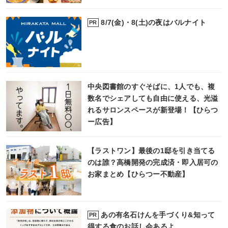
8/7(金)・8(土)の夜はバルナイト
PR
中央図書館のすぐそばに、1人でも、複
数名でシェアしても自由に使える、光溢
れるサロンスペースが新登場！【ひらつ
ー広告】
【ラストワン】最後の1邸を引き当てる
のは誰？高橋開発の完成済・即入居可の
お家まとめ【ひらつー不動産】
あの有名石けんを手づくり&知って
PR
得する食のお話し会あるよ