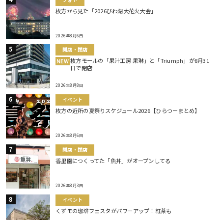
枚方から見た「2026びわ湖大花火大会」
2026年8月6日
開店・閉店
枚方モールの「果汁工房 果琳」と「Triumph」が8月31
NEW
日で閉店
2026年8月8日
イベント
枚方の近所の夏祭りスケジュール2026【ひらつーまとめ】
2026年8月6日
開店・閉店
香里園につくってた「魚丼」がオープンしてる
2026年8月3日
イベント
くずモの珈琲フェスタがパワーアップ！紅茶も