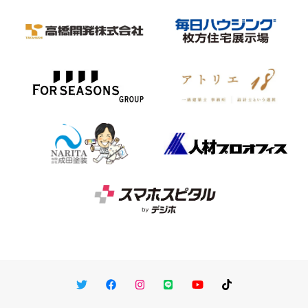
Twitter
Facebook
Instagram
LINE
You Tube
TikTok