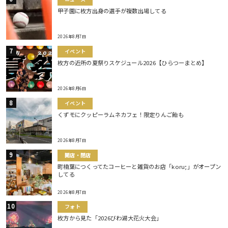
甲子園に枚方出身の選手が複数出場してる
2026年8月7日
イベント
枚方の近所の夏祭りスケジュール2026【ひらつーまとめ】
2026年8月6日
イベント
くずモにクッピーラムネカフェ！限定りんご飴も
2026年8月7日
開店・閉店
町楠葉につくってたコーヒーと雑貨のお店「koru;」がオープン
してる
2026年8月7日
フォト
枚方から見た「2026びわ湖大花火大会」