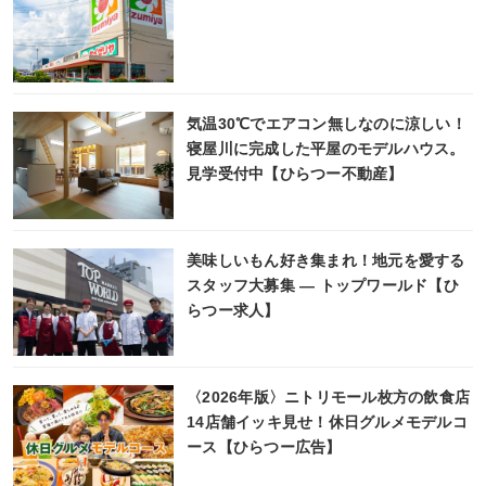
気温30℃でエアコン無しなのに涼しい！
寝屋川に完成した平屋のモデルハウス。
見学受付中【ひらつー不動産】
美味しいもん好き集まれ！地元を愛する
スタッフ大募集 ― トップワールド【ひ
らつー求人】
〈2026年版〉ニトリモール枚方の飲食店
14店舗イッキ見せ！休日グルメモデルコ
ース【ひらつー広告】