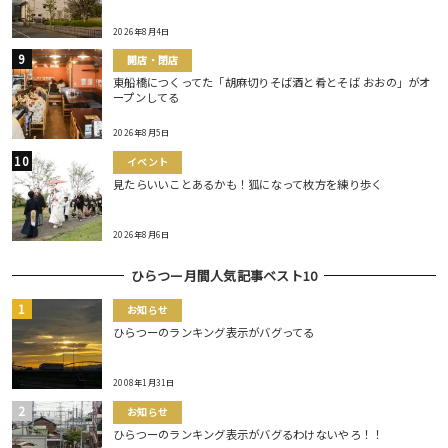
2026年8月4日
開店・閉店
東船橋につくってた「胡麻切りそば酒と肴とそば おおの」がオ
ープンしてる
2026年8月5日
イベント
見たらいいことあるかも！狐になって枚方を練り歩く
2026年8月6日
ひらつー月間人気記事ベスト10
お知らせ
ひらつーのランキング表示がバグってる
2008年1月31日
お知らせ
ひらつーのランキング表示がバグるわけないやろ！！