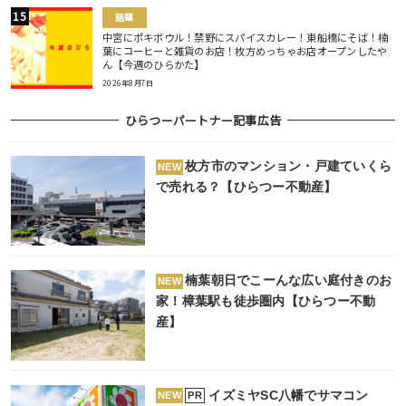
話題
中宮にポキボウル！禁野にスパイスカレー！東船橋にそば！楠
葉にコーヒーと雑貨のお店！枚方めっちゃお店オープンしたや
ん【今週のひらかた】
2026年8月7日
ひらつーパートナー記事広告
枚方市のマンション・戸建ていくら
NEW
で売れる？【ひらつー不動産】
楠葉朝日でこーんな広い庭付きのお
NEW
家！樟葉駅も徒歩圏内【ひらつー不動
産】
イズミヤSC八幡でサマコン
PR
NEW