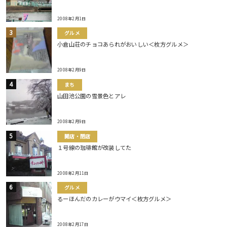
2008年2月1日
グルメ
小倉山荘のチョコあられがおいしい＜枚方グルメ＞
2008年2月9日
まち
山田池公園の雪景色とアレ
2008年2月9日
開店・閉店
１号線の珈琲館が改装してた
2008年2月11日
グルメ
るーほんだのカレーがウマイ＜枚方グルメ＞
2008年2月17日