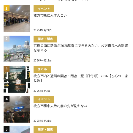
イベント
枚方市駅に人すんごい
2025年9月21日
開店・閉店
京橋の南に新駅が2028年春にできるみたい。枚方市民への影響
を考える
2026年4月11日
まとめ
枚方市内と近隣の開店・閉店一覧（日付順）2026【ひらつーま
とめ】
2026年8月3日
イベント
枚方市駅中央改札前の先が見えない
2025年9月21日
開店・閉店