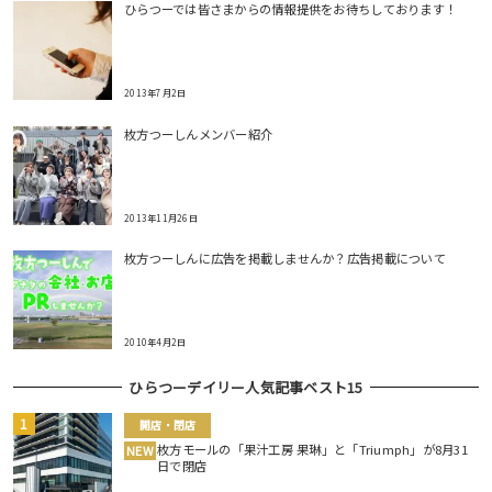
ひらつーでは皆さまからの情報提供をお待ちしております！
2013年7月2日
枚方つーしんメンバー紹介
2013年11月26日
枚方つーしんに広告を掲載しませんか？広告掲載について
2010年4月2日
ひらつーデイリー人気記事ベスト15
開店・閉店
枚方モールの「果汁工房 果琳」と「Triumph」が8月31
NEW
日で閉店