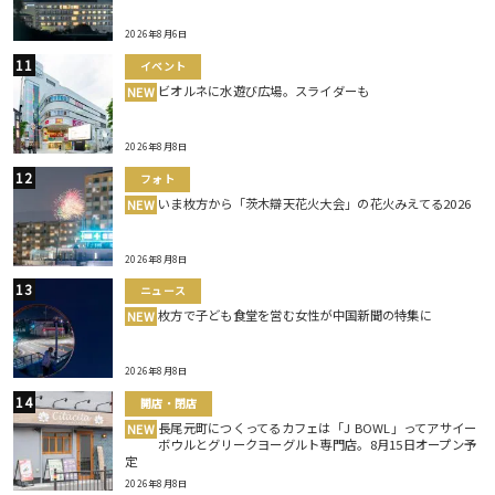
2026年8月6日
イベント
ビオルネに水遊び広場。スライダーも
NEW
2026年8月8日
フォト
いま枚方から「茨木辯天花火大会」の花火みえてる2026
NEW
2026年8月8日
ニュース
枚方で子ども食堂を営む女性が中国新聞の特集に
NEW
2026年8月8日
開店・閉店
長尾元町につくってるカフェは「J BOWL」ってアサイー
NEW
ボウルとグリークヨーグルト専門店。8月15日オープン予
定
2026年8月8日