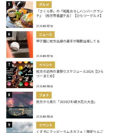
グルメ
「さくら亭」の『和風おろしハンバーグラン
チ』（枚方市香里ケ丘）【ひらつーグルメ】
2026年8月7日
ニュース
甲子園に枚方出身の選手が複数出場してる
2026年8月7日
イベント
枚方の近所の夏祭りスケジュール2026【ひら
つーまとめ】
2026年8月6日
フォト
枚方から見た「2026びわ湖大花火大会」
2026年8月6日
イベント
くずモにクッピーラムネカフェ！限定りんご