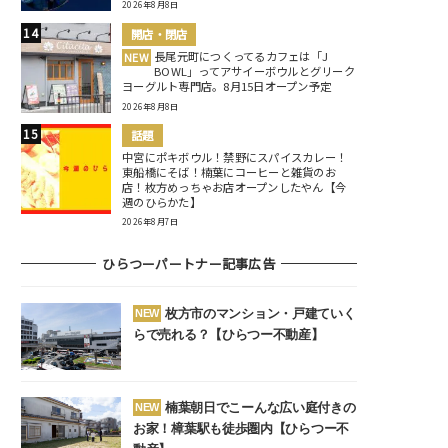
2026年8月8日
開店・閉店
長尾元町につくってるカフェは「J
NEW
BOWL」ってアサイーボウルとグリーク
ヨーグルト専門店。8月15日オープン予定
2026年8月8日
話題
中宮にポキボウル！禁野にスパイスカレー！
東船橋にそば！楠葉にコーヒーと雑貨のお
店！枚方めっちゃお店オープンしたやん【今
週のひらかた】
2026年8月7日
ひらつーパートナー記事広告
枚方市のマンション・戸建ていく
NEW
らで売れる？【ひらつー不動産】
楠葉朝日でこーんな広い庭付きの
NEW
お家！樟葉駅も徒歩圏内【ひらつー不