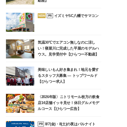
動産】
イズミヤSC八幡でサマコン
NEW
PR
気温30℃でエアコン無しなのに涼し
い！寝屋川に完成した平屋のモデルハ
ウス。見学受付中【ひらつー不動産】
美味しいもん好き集まれ！地元を愛す
るスタッフ大募集 ― トップワールド
【ひらつー求人】
〈2026年版〉ニトリモール枚方の飲食
店14店舗イッキ見せ！休日グルメモデ
ルコース【ひらつー広告】
8/7(金)・8(土)の夜はバルナイト
PR