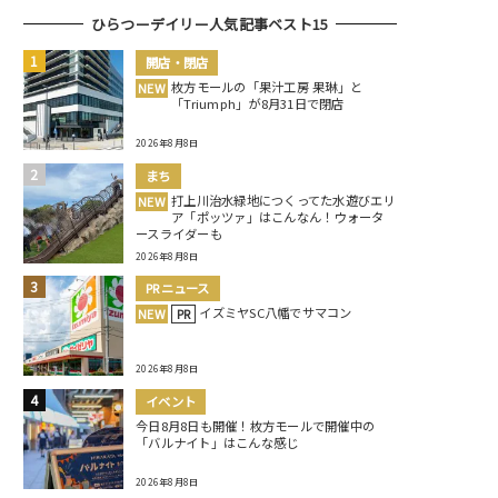
ひらつーデイリー人気記事ベスト15
開店・閉店
枚方モールの「果汁工房 果琳」と
NEW
「Triumph」が8月31日で閉店
2026年8月8日
まち
打上川治水緑地につくってた水遊びエリ
NEW
ア「ポッツァ」はこんなん！ウォータ
ースライダーも
2026年8月8日
PRニュース
イズミヤSC八幡でサマコン
NEW
PR
2026年8月8日
イベント
今日8月8日も開催！枚方モールで開催中の
「バルナイト」はこんな感じ
2026年8月8日