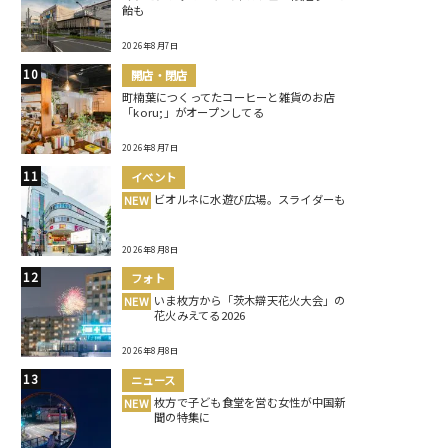
飴も
2026年8月7日
開店・閉店
町楠葉につくってたコーヒーと雑貨のお店
「koru;」がオープンしてる
2026年8月7日
イベント
ビオルネに水遊び広場。スライダーも
NEW
2026年8月8日
フォト
いま枚方から「茨木辯天花火大会」の
NEW
花火みえてる2026
2026年8月8日
ニュース
枚方で子ども食堂を営む女性が中国新
NEW
聞の特集に