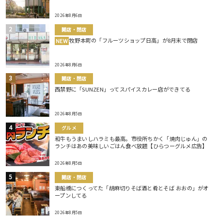
2026年8月6日
開店・閉店
牧野本町の「フルーツショップ日高」が8月末で閉店
NEW
2026年8月6日
開店・閉店
西禁野に「SUNZEN」ってスパイスカレー店ができてる
2026年8月5日
グルメ
和牛もうまいしハラミも最高。市役所ちかく「焼肉じゅん」の
ランチはあの美味しいごはん食べ放題【ひらつーグルメ広告】
2026年8月5日
開店・閉店
東船橋につくってた「胡麻切りそば酒と肴とそば おおの」がオ
ープンしてる
2026年8月5日