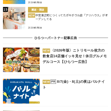
2026年8月6日
開店・閉店
中宮東之町につくってたポキボウル店「アリハウス」がオ
NEW
ープンしてる
2026年8月6日
ひらつーパートナー記事広告
〈2026年版〉ニトリモール枚方の
NEW
飲食店14店舗イッキ見せ！休日グルメモ
デルコース【ひらつー広告】
8/7(金)・8(土)の夜はバルナイ
PR
NEW
ト