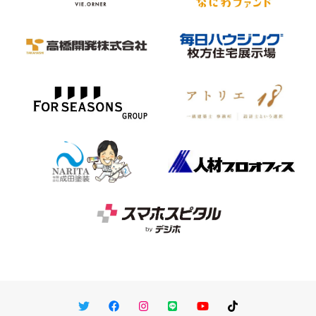
Twitter
Facebook
Instagram
LINE
You Tube
TikTok