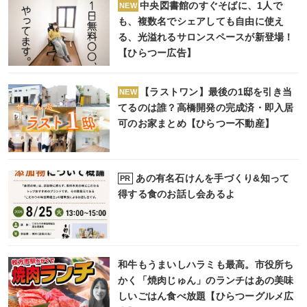
中央図書館のすぐそばに、1人で
NEW
も、複数名でシェアしても自由に使え
る、光溢れるサロンスペースが新登場！
【ひらつー広告】
【ラストワン】最後の1邸を引き当
NEW
てるのは誰？高橋開発の完成済・即入居
可のお家まとめ【ひらつー不動産】
あの有名石けんを手づくり&知って
PR
得する食のお話し会あるよ
和牛もうまいしハラミも最高。市役所ち
かく「焼肉じゅん」のランチはあの美味
しいごはん食べ放題【ひらつーグルメ広