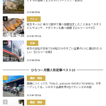
くずモの珈琲フェスタがパワーアップ！紅茶も
2026年8月4日
グルメ
枚方モールに串カツ田中で食べ放題注文したことある？かすう
どんやユッケ、ナポリタンも食べ放題【ひらつーコラボ】
2026年7月31日
広告
枚方の会社が日本で300社だけのすごい企業の1つに選ばれたら
しい【ひらつー広告】
2026年8月4日
ひらつー月間人気記事ベスト10
開店・閉店
高槻につくってた「HALO, patissier KAORU YOSHIDA」がオ
ープンしてる。シロモト出身世界3位パティシエのお店
2026年7月26日
開店・閉店