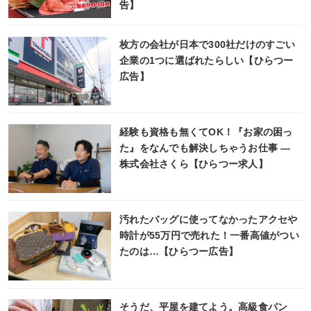
告】
枚方の会社が日本で300社だけのすごい
企業の1つに選ばれたらしい【ひらつー
広告】
経験も資格も無くてOK！『お家の困っ
た』をなんでも解決しちゃうお仕事 ―
株式会社さくら【ひらつー求人】
汚れたバッグに使ってなかったアクセや
時計が55万円で売れた！一番高値がつい
たのは…【ひらつー広告】
そうだ、平屋を建てよう。高級食パン