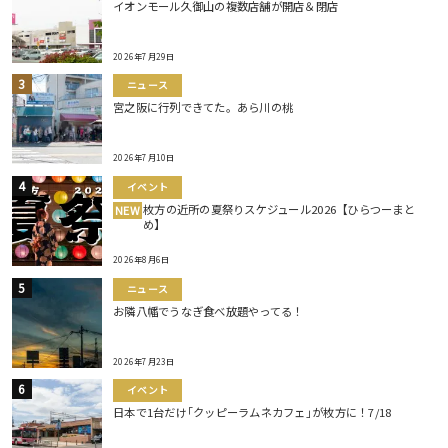
イオンモール久御山の複数店舗が開店＆閉店
2026年7月29日
ニュース
宮之阪に行列できてた。あら川の桃
2026年7月10日
イベント
枚方の近所の夏祭りスケジュール2026【ひらつーまと
NEW
め】
2026年8月6日
ニュース
お隣八幡でうなぎ食べ放題やってる！
2026年7月23日
イベント
日本で1台だけ｢クッピーラムネカフェ｣が枚方に！7/18