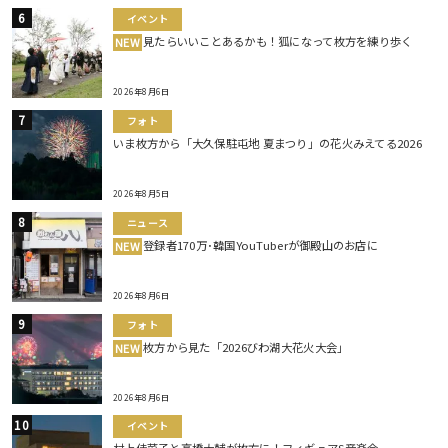
イベント
見たらいいことあるかも！狐になって枚方を練り歩く
NEW
2026年8月6日
フォト
いま枚方から「大久保駐屯地 夏まつり」の花火みえてる2026
2026年8月5日
ニュース
登録者170万･韓国YouTuberが御殿山のお店に
NEW
2026年8月6日
フォト
枚方から見た「2026びわ湖大花火大会」
NEW
2026年8月6日
イベント