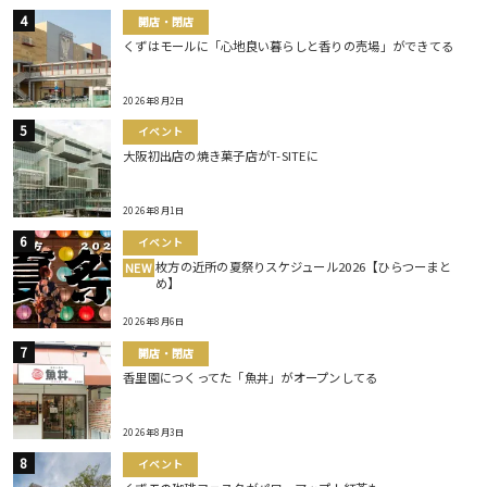
開店・閉店
くずはモールに「心地良い暮らしと香りの売場」ができてる
2026年8月2日
イベント
大阪初出店の焼き菓子店がT-SITEに
2026年8月1日
イベント
枚方の近所の夏祭りスケジュール2026【ひらつーまと
NEW
め】
2026年8月6日
開店・閉店
香里園につくってた「魚丼」がオープンしてる
2026年8月3日
イベント