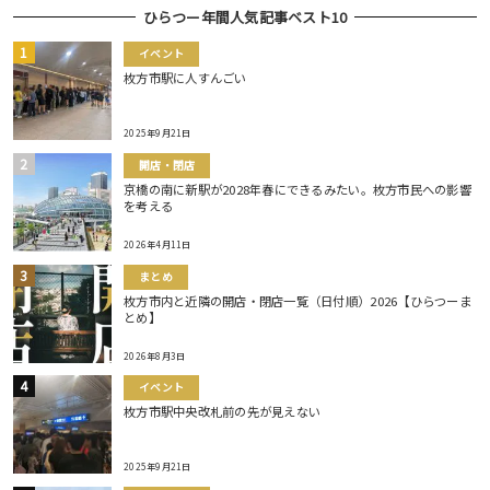
ひらつー年間人気記事ベスト10
イベント
枚方市駅に人すんごい
2025年9月21日
開店・閉店
京橋の南に新駅が2028年春にできるみたい。枚方市民への影響
を考える
2026年4月11日
まとめ
枚方市内と近隣の開店・閉店一覧（日付順）2026【ひらつーま
とめ】
2026年8月3日
イベント
枚方市駅中央改札前の先が見えない
2025年9月21日