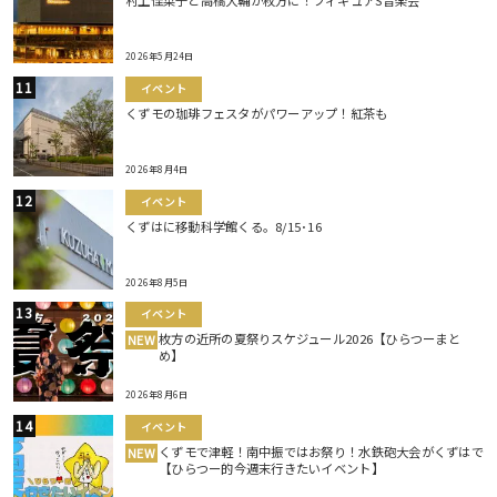
村上佳菜子と高橋大輔が枚方に！フィギュアS音楽会
2026年5月24日
イベント
くずモの珈琲フェスタがパワーアップ！紅茶も
2026年8月4日
イベント
くずはに移動科学館くる。8/15･16
2026年8月5日
イベント
枚方の近所の夏祭りスケジュール2026【ひらつーまと
NEW
め】
2026年8月6日
イベント
くずモで津軽！南中振ではお祭り！水鉄砲大会がくずはで
NEW
【ひらつー的今週末行きたいイベント】