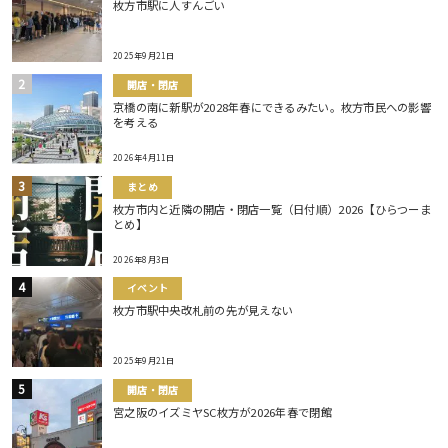
枚方市駅に人すんごい
2025年9月21日
開店・閉店
京橋の南に新駅が2028年春にできるみたい。枚方市民への影響
を考える
2026年4月11日
まとめ
枚方市内と近隣の開店・閉店一覧（日付順）2026【ひらつーま
とめ】
2026年8月3日
イベント
枚方市駅中央改札前の先が見えない
2025年9月21日
開店・閉店
宮之阪のイズミヤSC枚方が2026年春で閉館