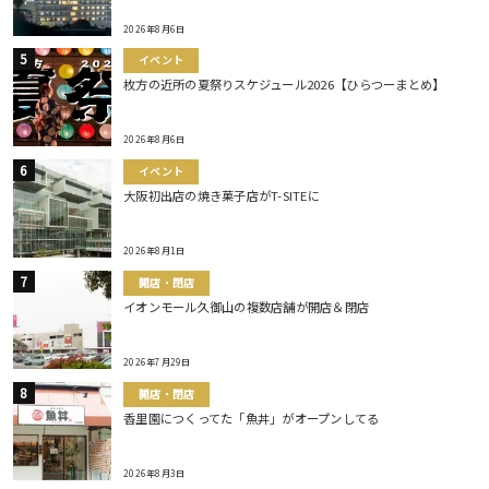
2026年8月6日
イベント
枚方の近所の夏祭りスケジュール2026【ひらつーまとめ】
2026年8月6日
イベント
大阪初出店の焼き菓子店がT-SITEに
2026年8月1日
開店・閉店
イオンモール久御山の複数店舗が開店＆閉店
2026年7月29日
開店・閉店
香里園につくってた「魚丼」がオープンしてる
2026年8月3日