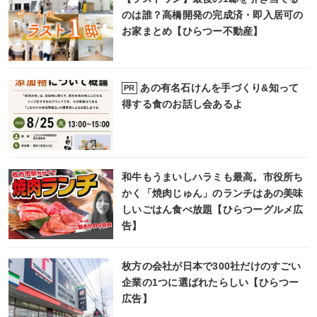
のは誰？高橋開発の完成済・即入居可の
お家まとめ【ひらつー不動産】
あの有名石けんを手づくり&知って
PR
得する食のお話し会あるよ
和牛もうまいしハラミも最高。市役所ち
かく「焼肉じゅん」のランチはあの美味
しいごはん食べ放題【ひらつーグルメ広
告】
枚方の会社が日本で300社だけのすごい
企業の1つに選ばれたらしい【ひらつー
広告】