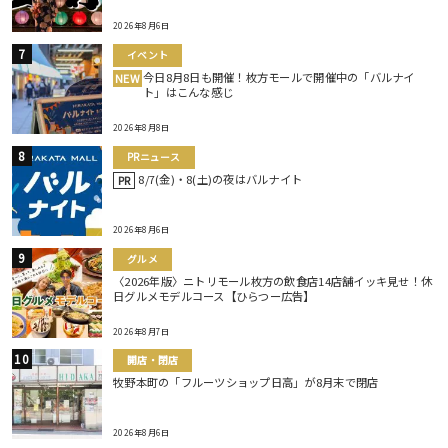
2026年8月6日
イベント
今日8月8日も開催！枚方モールで開催中の「バルナイ
NEW
ト」はこんな感じ
2026年8月8日
PRニュース
8/7(金)・8(土)の夜はバルナイト
PR
2026年8月6日
グルメ
〈2026年版〉ニトリモール枚方の飲食店14店舗イッキ見せ！休
日グルメモデルコース【ひらつー広告】
2026年8月7日
開店・閉店
牧野本町の「フルーツショップ日高」が8月末で閉店
2026年8月6日