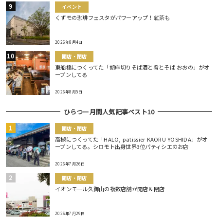
イベント
くずモの珈琲フェスタがパワーアップ！紅茶も
2026年8月4日
開店・閉店
東船橋につくってた「胡麻切りそば酒と肴とそば おおの」がオ
ープンしてる
2026年8月5日
ひらつー月間人気記事ベスト10
開店・閉店
高槻につくってた「HALO, patissier KAORU YOSHIDA」がオ
ープンしてる。シロモト出身世界3位パティシエのお店
2026年7月26日
開店・閉店
イオンモール久御山の複数店舗が開店＆閉店
2026年7月29日