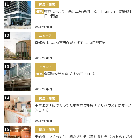
開店・閉店
枚方モールの「果汁工房 果琳」と「Triumph」が8月31
NEW
日で閉店
2026年8月8日
ニュース
京都のはちみつ専門店がくずモに。3日間限定
2026年8月6日
イベント
全国津々浦々のプリンがT-SITEに
NEW
2026年8月7日
開店・閉店
中宮東之町につくってたポキボウル店「アリハウス」がオープ
ンしてる
2026年8月6日
開店・閉店
東船橋につくってた「胡麻切りそば酒と肴とそば おおの」がオ