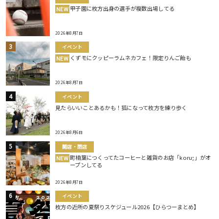
甲子園に枚方出身の選手が複数出場してる
NEW
2026年8月7日
イベント
くずモにクッピーラムネカフェ！限定りんご飴も
NEW
2026年8月7日
イベント
見たらいいことあるかも！狐になって枚方を練り歩く
2026年8月6日
開店・閉店
町楠葉につくってたコーヒーと雑貨のお店「koru;」がオ
NEW
ープンしてる
2026年8月7日
イベント
枚方の近所の夏祭りスケジュール2026【ひらつーまとめ】