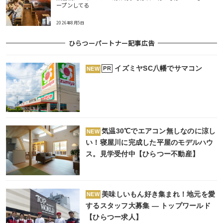
ープンしてる
2026年8月5日
ひらつーパートナー記事広告
イズミヤSC八幡でサマコン
PR
NEW
気温30℃でエアコン無しなのに涼し
NEW
い！寝屋川に完成した平屋のモデルハウ
ス。見学受付中【ひらつー不動産】
美味しいもん好き集まれ！地元を愛
NEW
するスタッフ大募集 ― トップワールド
【ひらつー求人】