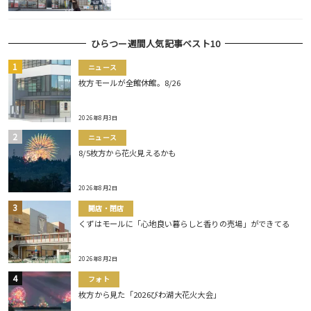
ひらつー週間人気記事ベスト10
ニュース
枚方モールが全館休館。8/26
2026年8月3日
ニュース
8/5枚方から花火見えるかも
2026年8月2日
開店・閉店
くずはモールに「心地良い暮らしと香りの売場」ができてる
2026年8月2日
フォト
枚方から見た「2026びわ湖大花火大会」