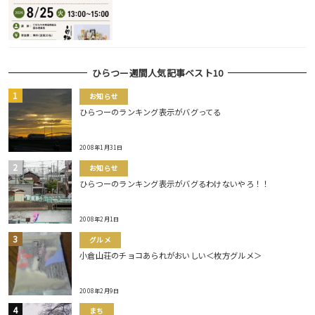
ひらつー週間人気記事ベスト10
お知らせ
ひらつーのランキング表示がバグってる
2008年1月31日
お知らせ
ひらつーのランキング表示がバグるわけないやろ！！
2008年2月1日
グルメ
小倉山荘のチョコあられがおいしい＜枚方グルメ＞
2008年2月9日
まち