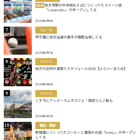
枚方市駅の中央改札そばにつくってたスイーツ店
NEW
「casaneilo」がオープンしてる
2026年8月9日
ニュース
甲子園に枚方出身の選手が複数出場してる
2026年8月7日
イベント
枚方の近所の夏祭りスケジュール2026【ひらつーまとめ】
2026年8月6日
イベント
くずモにクッピーラムネカフェ！限定りんご飴も
2026年8月7日
開店・閉店
町楠葉につくってたコーヒーと雑貨のお店「koru;」がオープン
してる