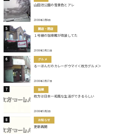
山田池公園の雪景色とアレ
2008年2月9日
開店・閉店
１号線の珈琲館が改装してた
2008年2月11日
グルメ
るーほんだのカレーがウマイ＜枚方グルメ＞
2008年2月17日
話題
枚方は日本一和風な生活ができるらしい
2008年5月2日
お知らせ
更新再開