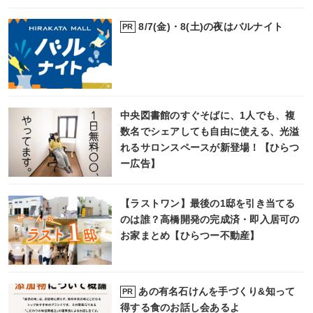
8/7(金)・8(土)の夜はバルナイト
PR
中央図書館のすぐそばに、1人でも、複
数名でシェアしても自由に使える、光溢
れるサロンスペースが新登場！【ひらつ
ー広告】
【ラストワン】最後の1邸を引き当てる
のは誰？高橋開発の完成済・即入居可の
お家まとめ【ひらつー不動産】
あの有名石けんを手づくり&知って
PR
得する食のお話し会あるよ