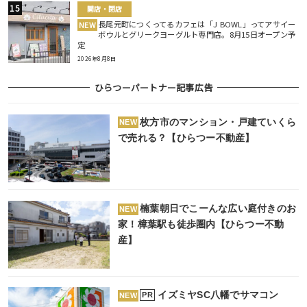
開店・閉店
長尾元町につくってるカフェは「J BOWL」ってアサイー
NEW
ボウルとグリークヨーグルト専門店。8月15日オープン予
定
2026年8月8日
ひらつーパートナー記事広告
枚方市のマンション・戸建ていくら
NEW
で売れる？【ひらつー不動産】
楠葉朝日でこーんな広い庭付きのお
NEW
家！樟葉駅も徒歩圏内【ひらつー不動
産】
イズミヤSC八幡でサマコン
PR
NEW