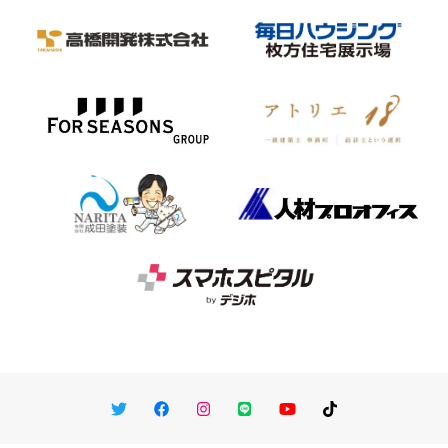
Twitter
Facebook
Instagram
LINE
You Tube
TikTok