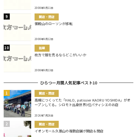
2008年9月11日
開店・閉店
御殿山のローソンが移転
2008年9月12日
話題
枚方で服を売るならどこがいいか
2008年9月13日
ひらつー月間人気記事ベスト10
開店・閉店
高槻につくってた「HALO, patissier KAORU YOSHIDA」がオ
ープンしてる。シロモト出身世界3位パティシエのお店
2026年7月26日
開店・閉店
イオンモール久御山の複数店舗が開店＆閉店