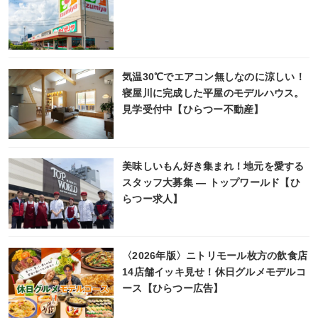
気温30℃でエアコン無しなのに涼しい！
寝屋川に完成した平屋のモデルハウス。
見学受付中【ひらつー不動産】
美味しいもん好き集まれ！地元を愛する
スタッフ大募集 ― トップワールド【ひ
らつー求人】
〈2026年版〉ニトリモール枚方の飲食店
14店舗イッキ見せ！休日グルメモデルコ
ース【ひらつー広告】