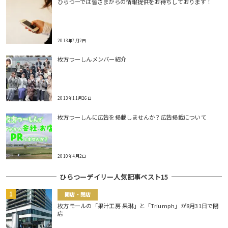
ひらつーでは皆さまからの情報提供をお待ちしております！
2013年7月2日
枚方つーしんメンバー紹介
2013年11月26日
枚方つーしんに広告を掲載しませんか？広告掲載について
2010年4月2日
ひらつーデイリー人気記事ベスト15
開店・閉店
枚方モールの「果汁工房 果琳」と「Triumph」が8月31日で閉
店