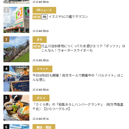
2026年8月8日
PRニュース
イズミヤSC八幡でサマコン
NEW
PR
2026年8月8日
まち
打上川治水緑地につくってた水遊びエリア「ポッツァ」は
NEW
こんなん！ウォータースライダーも
2026年8月8日
イベント
今日8月8日も開催！枚方モールで開催中の「バルナイト」はこ
んな感じ
2026年8月8日
グルメ
「さくら亭」の『和風おろしハンバーグランチ』（枚方市香里
ケ丘）【ひらつーグルメ】
2026年8月7日
開店・閉店