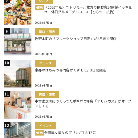
グルメ
〈2026年版〉ニトリモール枚方の飲食店14店舗イッキ見
NEW
せ！休日グルメモデルコース【ひらつー広告】
2026年8月7日
開店・閉店
牧野本町の「フルーツショップ日高」が8月末で閉店
2026年8月6日
ニュース
京都のはちみつ専門店がくずモに。3日間限定
2026年8月6日
開店・閉店
中宮東之町につくってたポキボウル店「アリハウス」がオープ
ンしてる
2026年8月6日
イベント
全国津々浦々のプリンがT-SITEに
NEW