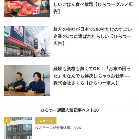
しいごはん食べ放題【ひらつーグルメ広
告】
枚方の会社が日本で300社だけのすごい
企業の1つに選ばれたらしい【ひらつー
広告】
経験も資格も無くてOK！『お家の困っ
た』をなんでも解決しちゃうお仕事 ―
株式会社さくら【ひらつー求人】
ひらつー週間人気記事ベスト10
ニュース
枚方モールが全館休館。8/26