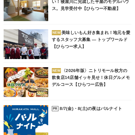
い！寝屋川に完成した平屋のモデルハウ
ス。見学受付中【ひらつー不動産】
美味しいもん好き集まれ！地元を愛
NEW
するスタッフ大募集 ― トップワールド
【ひらつー求人】
〈2026年版〉ニトリモール枚方の
NEW
飲食店14店舗イッキ見せ！休日グルメモ
デルコース【ひらつー広告】
8/7(金)・8(土)の夜はバルナイト
PR