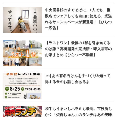
中央図書館のすぐそばに、1人でも、複
数名でシェアしても自由に使える、光溢
れるサロンスペースが新登場！【ひらつ
ー広告】
【ラストワン】最後の1邸を引き当てる
のは誰？高橋開発の完成済・即入居可の
お家まとめ【ひらつー不動産】
あの有名石けんを手づくり&知って
PR
得する食のお話し会あるよ
和牛もうまいしハラミも最高。市役所ち
かく「焼肉じゅん」のランチはあの美味