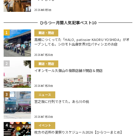
2026年8月5日
ひらつー月間人気記事ベスト10
開店・閉店
高槻につくってた「HALO, patissier KAORU YOSHIDA」がオ
ープンしてる。シロモト出身世界3位パティシエのお店
2026年7月26日
開店・閉店
イオンモール久御山の複数店舗が開店＆閉店
2026年7月29日
ニュース
宮之阪に行列できてた。あら川の桃
2026年7月10日
イベント
枚方の近所の夏祭りスケジュール2026【ひらつーまとめ】