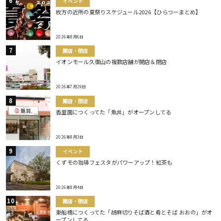
イベント
枚方の近所の夏祭りスケジュール2026【ひらつーまとめ】
2026年8月6日
開店・閉店
イオンモール久御山の複数店舗が開店＆閉店
2026年7月29日
開店・閉店
香里園につくってた「魚丼」がオープンしてる
2026年8月3日
イベント
くずモの珈琲フェスタがパワーアップ！紅茶も
2026年8月4日
開店・閉店
東船橋につくってた「胡麻切りそば酒と肴とそば おおの」がオ
ープンしてる