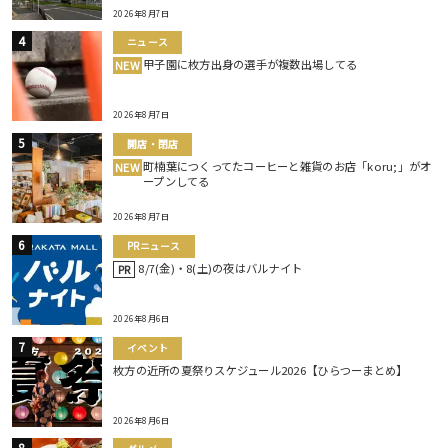
2026年8月7日
ニュース
甲子園に枚方出身の選手が複数出場してる
NEW
2026年8月7日
開店・閉店
町楠葉につくってたコーヒーと雑貨のお店「koru;」がオ
NEW
ープンしてる
2026年8月7日
PRニュース
8/7(金)・8(土)の夜はバルナイト
PR
2026年8月6日
イベント
枚方の近所の夏祭りスケジュール2026【ひらつーまとめ】
2026年8月6日