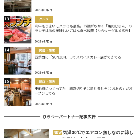
2026年8月7日
グルメ
和牛もうまいしハラミも最高。市役所ちかく「焼肉じゅん」の
ランチはあの美味しいごはん食べ放題【ひらつーグルメ広告】
2026年8月5日
開店・閉店
西禁野に「SUNZEN」ってスパイスカレー店ができてる
2026年8月5日
開店・閉店
東船橋につくってた「胡麻切りそば酒と肴とそば おおの」がオ
ープンしてる
2026年8月5日
ひらつーパートナー記事広告
気温30℃でエアコン無しなのに涼し
NEW