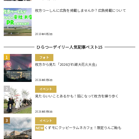
枚方つーしんに広告を掲載しませんか？広告掲載について
2010年4月2日
ひらつーデイリー人気記事ベスト15
フォト
枚方から見た「2026びわ湖大花火大会」
2026年8月6日
イベント
見たらいいことあるかも！狐になって枚方を練り歩く
2026年8月6日
イベント
くずモにクッピーラムネカフェ！限定りんご飴も
NEW