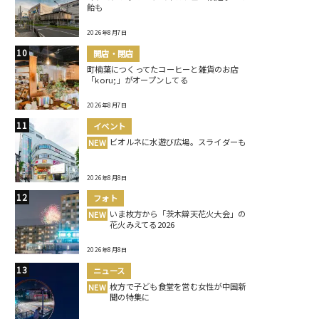
飴も
2026年8月7日
開店・閉店
町楠葉につくってたコーヒーと雑貨のお店
「koru;」がオープンしてる
2026年8月7日
イベント
ビオルネに水遊び広場。スライダーも
NEW
2026年8月8日
フォト
いま枚方から「茨木辯天花火大会」の
NEW
花火みえてる2026
2026年8月8日
ニュース
枚方で子ども食堂を営む女性が中国新
NEW
聞の特集に