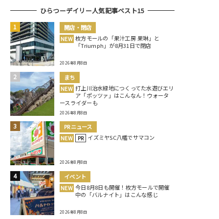
ひらつーデイリー人気記事ベスト15
開店・閉店
枚方モールの「果汁工房 果琳」と
NEW
「Triumph」が8月31日で閉店
2026年8月8日
まち
打上川治水緑地につくってた水遊びエリ
NEW
ア「ポッツァ」はこんなん！ウォータ
ースライダーも
2026年8月8日
PRニュース
イズミヤSC八幡でサマコン
NEW
PR
2026年8月8日
イベント
今日8月8日も開催！枚方モールで開催
NEW
中の「バルナイト」はこんな感じ
2026年8月8日