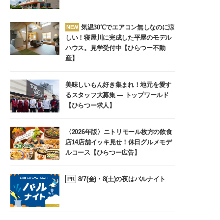
気温30℃でエアコン無しなのに涼
NEW
しい！寝屋川に完成した平屋のモデル
ハウス。見学受付中【ひらつー不動
産】
美味しいもん好き集まれ！地元を愛す
るスタッフ大募集 ― トップワールド
【ひらつー求人】
〈2026年版〉ニトリモール枚方の飲食
店14店舗イッキ見せ！休日グルメモデ
ルコース【ひらつー広告】
8/7(金)・8(土)の夜はバルナイト
PR