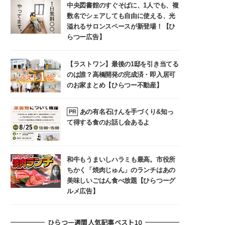
中央図書館のすぐそばに、1人でも、複
数名でシェアしても自由に使える、光
溢れるサロンスペースが新登場！【ひ
らつー広告】
【ラストワン】最後の1邸を引き当てる
のは誰？高橋開発の完成済・即入居可
のお家まとめ【ひらつー不動産】
あの有名石けんを手づくり&知っ
PR
て得する食のお話し会あるよ
和牛もうまいしハラミも最高。市役所
ちかく「焼肉じゅん」のランチはあの
美味しいごはん食べ放題【ひらつーグ
ルメ広告】
ひらつー週間人気記事ベスト10