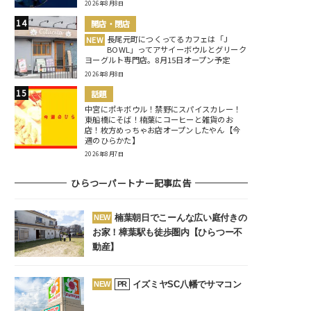
2026年8月8日
開店・閉店
長尾元町につくってるカフェは「J
NEW
BOWL」ってアサイーボウルとグリーク
ヨーグルト専門店。8月15日オープン予定
2026年8月8日
話題
中宮にポキボウル！禁野にスパイスカレー！
東船橋にそば！楠葉にコーヒーと雑貨のお
店！枚方めっちゃお店オープンしたやん【今
週のひらかた】
2026年8月7日
ひらつーパートナー記事広告
楠葉朝日でこーんな広い庭付きの
NEW
お家！樟葉駅も徒歩圏内【ひらつー不
動産】
イズミヤSC八幡でサマコン
NEW
PR