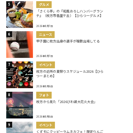
グルメ
「さくら亭」の『和風おろしハンバーグラン
チ』（枚方市香里ケ丘）【ひらつーグルメ】
2026年8月7日
ニュース
甲子園に枚方出身の選手が複数出場してる
2026年8月7日
イベント
枚方の近所の夏祭りスケジュール2026【ひら
つーまとめ】
2026年8月6日
フォト
枚方から見た「2026びわ湖大花火大会」
2026年8月6日
イベント
くずモにクッピーラムネカフェ！限定りんご