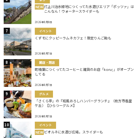
打上川治水緑地につくってた水遊びエリア「ポッツァ」は
NEW
こんなん！ウォータースライダーも
2026年8月8日
イベント
くずモにクッピーラムネカフェ！限定りんご飴も
2026年8月7日
開店・閉店
町楠葉につくってたコーヒーと雑貨のお店「koru;」がオープン
してる
2026年8月7日
グルメ
「さくら亭」の『和風おろしハンバーグランチ』（枚方市香里
ケ丘）【ひらつーグルメ】
2026年8月7日
イベント
ビオルネに水遊び広場。スライダーも
NEW