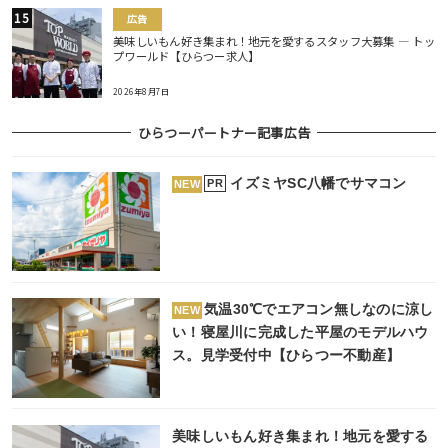
広告
美味しいもん好き集まれ！地元を愛するスタッフ大募集 ― トッ
プワールド【ひらつー求人】
2026年8月7日
ひらつーパートナー記事広告
イズミヤSC八幡でサマコン
PR
NEW
気温30℃でエアコン無しなのに涼し
NEW
い！寝屋川に完成した平屋のモデルハウ
ス。見学受付中【ひらつー不動産】
美味しいもん好き集まれ！地元を愛する