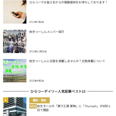
ひらつーでは皆さまからの情報提供をお待ちしております！
2013年7月2日
枚方つーしんメンバー紹介
2013年11月26日
枚方つーしんに広告を掲載しませんか？広告掲載について
2010年4月2日
ひらつーデイリー人気記事ベスト15
開店・閉店
枚方モールの「果汁工房 果琳」と「Triumph」が8月31
NEW
日で閉店