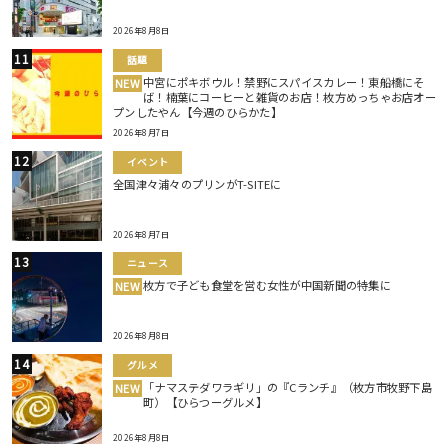
2026年8月8日
話題
中宮にポキボウル！禁野にスパイスカレー！東船橋にそ
NEW
ば！楠葉にコーヒーと雑貨のお店！枚方めっちゃお店オー
プンしたやん【今週のひらかた】
2026年8月7日
イベント
全国津々浦々のプリンがT-SITEに
2026年8月7日
ニュース
枚方で子ども食堂を営む女性が中国新聞の特集に
NEW
2026年8月8日
グルメ
「ナマステダワラギリ」の『Cランチ』（枚方市牧野下島
NEW
町）【ひらつーグルメ】
2026年8月8日