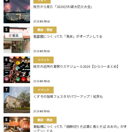
枚方から見た「2026びわ湖大花火大会」
2026年8月6日
開店・閉店
香里園につくってた「魚丼」がオープンしてる
2026年8月3日
イベント
枚方の近所の夏祭りスケジュール2026【ひらつーまとめ】
2026年8月6日
イベント
くずモの珈琲フェスタがパワーアップ！紅茶も
2026年8月4日
開店・閉店
東船橋につくってた「胡麻切りそば酒と肴とそば おおの」がオ
ープンしてる