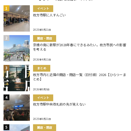
イベント
枚方市駅に人すんごい
2025年9月21日
開店・閉店
京橋の南に新駅が2028年春にできるみたい。枚方市民への影響
を考える
2026年4月11日
まとめ
枚方市内と近隣の開店・閉店一覧（日付順）2026【ひらつーま
とめ】
2026年8月3日
イベント
枚方市駅中央改札前の先が見えない
2025年9月21日
開店・閉店