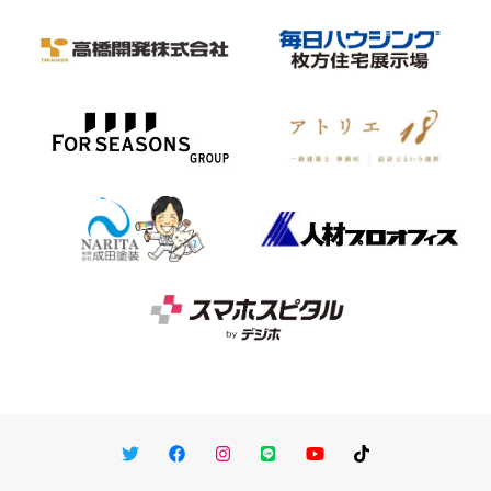
Twitter
Facebook
Instagram
LINE
You Tube
TikTok