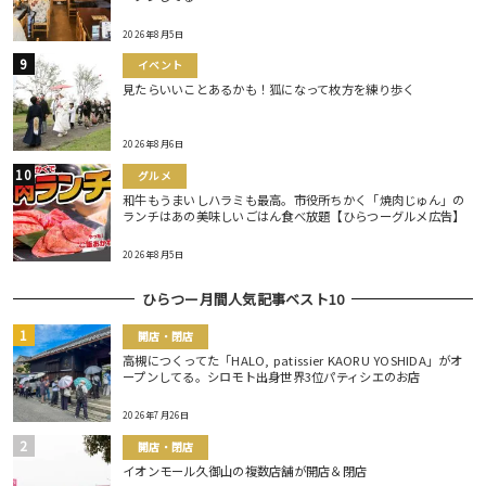
2026年8月5日
イベント
見たらいいことあるかも！狐になって枚方を練り歩く
2026年8月6日
グルメ
和牛もうまいしハラミも最高。市役所ちかく「焼肉じゅん」の
ランチはあの美味しいごはん食べ放題【ひらつーグルメ広告】
2026年8月5日
ひらつー月間人気記事ベスト10
開店・閉店
高槻につくってた「HALO, patissier KAORU YOSHIDA」がオ
ープンしてる。シロモト出身世界3位パティシエのお店
2026年7月26日
開店・閉店
イオンモール久御山の複数店舗が開店＆閉店