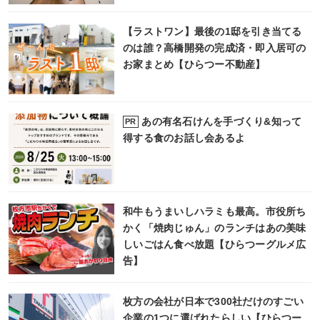
【ラストワン】最後の1邸を引き当てる
のは誰？高橋開発の完成済・即入居可の
お家まとめ【ひらつー不動産】
あの有名石けんを手づくり&知って
PR
得する食のお話し会あるよ
和牛もうまいしハラミも最高。市役所ち
かく「焼肉じゅん」のランチはあの美味
しいごはん食べ放題【ひらつーグルメ広
告】
枚方の会社が日本で300社だけのすごい
企業の1つに選ばれたらしい【ひらつー