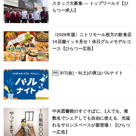
スタッフ大募集 ― トップワールド【ひ
らつー求人】
〈2026年版〉ニトリモール枚方の飲食店
14店舗イッキ見せ！休日グルメモデルコ
ース【ひらつー広告】
8/7(金)・8(土)の夜はバルナイト
PR
中央図書館のすぐそばに、1人でも、複
数名でシェアしても自由に使える、光溢
れるサロンスペースが新登場！【ひらつ
ー広告】