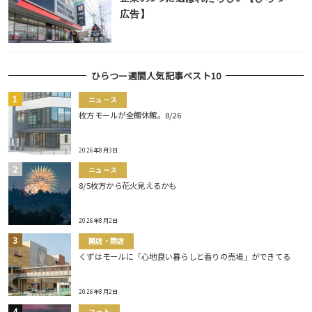
広告】
ひらつー週間人気記事ベスト10
ニュース
枚方モールが全館休館。8/26
2026年8月3日
ニュース
8/5枚方から花火見えるかも
2026年8月2日
開店・閉店
くずはモールに「心地良い暮らしと香りの売場」ができてる
2026年8月2日
フォト