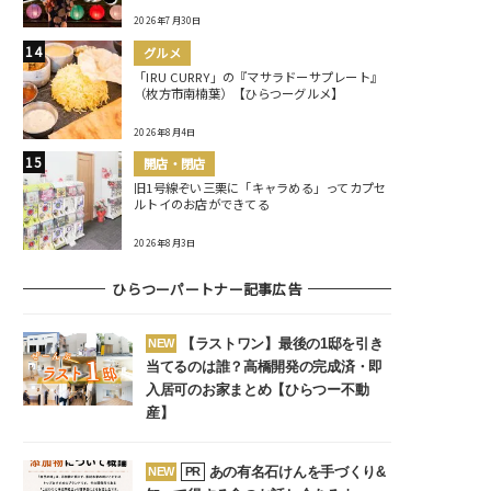
2026年7月30日
グルメ
「IRU CURRY」の『マサラドーサプレート』
（枚方市南楠葉）【ひらつーグルメ】
2026年8月4日
開店・閉店
旧1号線ぞい三栗に「キャラめる」ってカプセ
ルトイのお店ができてる
2026年8月3日
ひらつーパートナー記事広告
【ラストワン】最後の1邸を引き
NEW
当てるのは誰？高橋開発の完成済・即
入居可のお家まとめ【ひらつー不動
産】
あの有名石けんを手づくり&
NEW
PR