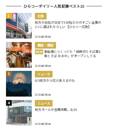
ひらつーデイリー人気記事ベスト15
広告
枚方の会社が日本で300社だけのすごい企業の
1つに選ばれたらしい【ひらつー広告】
2026年8月4日
開店・閉店
東船橋につくってた「胡麻切りそば酒と
NEW
肴とそば おおの」がオープンしてる
2026年8月5日
ニュース
8/5枚方から花火見えるかも
2026年8月2日
ニュース
枚方モールが全館休館。8/26
2026年8月3日