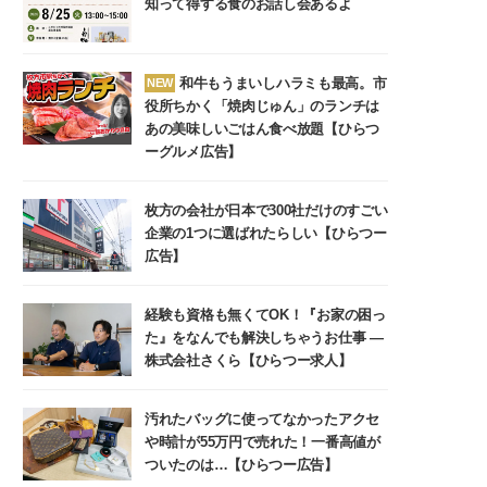
知って得する食のお話し会あるよ
和牛もうまいしハラミも最高。市
NEW
役所ちかく「焼肉じゅん」のランチは
あの美味しいごはん食べ放題【ひらつ
ーグルメ広告】
枚方の会社が日本で300社だけのすごい
企業の1つに選ばれたらしい【ひらつー
広告】
経験も資格も無くてOK！『お家の困っ
た』をなんでも解決しちゃうお仕事 ―
株式会社さくら【ひらつー求人】
汚れたバッグに使ってなかったアクセ
や時計が55万円で売れた！一番高値が
ついたのは…【ひらつー広告】