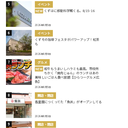
イベント
くずはに移動科学館くる。8/15･16
NEW
2026年8月5日
イベント
くずモの珈琲フェスタがパワーアップ！紅茶
も
2026年8月4日
グルメ
和牛もうまいしハラミも最高。市役所
NEW
ちかく「焼肉じゅん」のランチはあの
美味しいごはん食べ放題【ひらつーグルメ広
告】
2026年8月5日
開店・閉店
香里園につくってた「魚丼」がオープンしてる
2026年8月3日
開店・閉店