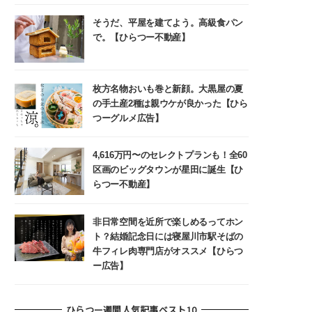
そうだ、平屋を建てよう。高級食パン
で。【ひらつー不動産】
枚方名物おいも巻と新顔。大黒屋の夏
の手土産2種は親ウケが良かった【ひら
つーグルメ広告】
4,616万円〜のセレクトプランも！全60
区画のビッグタウンが星田に誕生【ひ
らつー不動産】
非日常空間を近所で楽しめるってホン
ト？結婚記念日には寝屋川市駅そばの
牛フィレ肉専門店がオススメ【ひらつ
ー広告】
ひらつー週間人気記事ベスト10