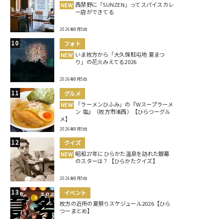
西禁野に「SUNZEN」ってスパイスカレ
NEW
ー店ができてる
2026年8月5日
フォト
いま枚方から「大久保駐屯地 夏まつ
NEW
り」の花火みえてる2026
2026年8月5日
グルメ
「ラーメンひふみ」の『Wスープラーメ
NEW
ン 塩』（枚方市渚西）【ひらつーグル
メ】
2026年8月5日
クイズ
昭和27年にひらかた温泉を訪れた銀幕
NEW
のスターは？【ひらかたクイズ】
2026年8月5日
イベント
枚方の近所の夏祭りスケジュール2026【ひら
つーまとめ】