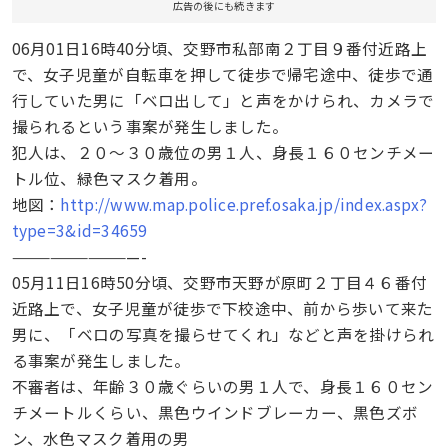
広告の後にも続きます
06月01日16時40分頃、交野市私部南２丁目９番付近路上
で、女子児童が自転車を押して徒歩で帰宅途中、徒歩で通
行していた男に「ベロ出して」と声をかけられ、カメラで
撮られるという事案が発生しました。
犯人は、２０～３０歳位の男１人、身長１６０センチメー
トル位、緑色マスク着用。
地図：
http://www.map.police.pref.osaka.jp/index.aspx?
type=3&id=34659
——————————-
05月11日16時50分頃、交野市天野が原町２丁目４６番付
近路上で、女子児童が徒歩で下校途中、前から歩いて来た
男に、「ベロの写真を撮らせてくれ」などと声を掛けられ
る事案が発生しました。
不審者は、年齢３０歳ぐらいの男１人で、身長１６０セン
チメートルくらい、黒色ウインドブレーカー、黒色ズボ
ン、水色マスク着用の男