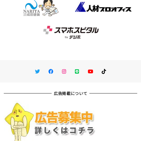
Twitter
Facebook
Instagram
LINE
You Tube
TikTok
広告掲載について