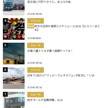
宮之阪に行列できてた。あら川の桃
2026年7月10日
イベント
枚方の近所の夏祭りスケジュール2026【ひらつーまと
NEW
め】
2026年8月6日
ニュース
お隣八幡でうなぎ食べ放題やってる！
2026年7月23日
イベント
日本で1台だけ｢クッピーラムネカフェ｣が枚方に！7/18
2026年7月17日
ニュース
枚方モールが全館休館。8/26