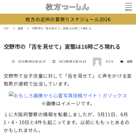
MENU
枚方の近所の夏祭りスケジュール2026
TOP
話題
交野市の「舌を見せて」変態は16時ごろ現れる
交野市の「舌を見せて」変態は16時ごろ現れる
著者
投稿日
更新日
カテゴリー
2010年6月10日 18:35
2021年3月31日 04:18
カズマ
話題
交野市で女子児童に対して「舌を見せて」と声をかける変
態男が連続で出没しています。
※画像はイメージです。
↓に大阪府警察の情報を転載しましたが、5月11日、6月
1・4・10日と4件も起こってます。以前にももっとあるの
かもしれません。