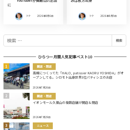
YouTuberが御殿山のお店
みは枚方出身
に
フク
2026年8月6日
フク
2026年8月5日
検
検索
索
ひらつー月間人気記事ベスト10
開店・閉店
高槻につくってた「HALO, patissier KAORU YOSHIDA」がオ
ープンしてる。シロモト出身世界3位パティシエのお店
2026年7月26日
開店・閉店
イオンモール久御山の複数店舗が開店＆閉店
2026年7月29日
ニュース