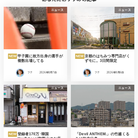
ニュース
ニュース
甲子園に枚方出身の選手が
京都のはちみつ専門店がく
NEW
NEW
複数出場してる
ずモに。3日間限定
フク
2026年8月7日
フク
2026年8月6日
ニュース
ニュース
登録者170万･韓国
「Devil ANTHEM.」の竹越くる
NEW