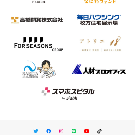
Twitter
Facebook
Instagram
LINE
You Tube
TikTok