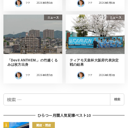
フク
2026年8月6日
フク
2026年8月6日
ニュース
ニュース
「Devil ANTHEM.」の竹越くる
ティアモ天皇杯大阪府代表決定
みは枚方出身
戦の結果
フク
2026年8月5日
フク
2026年8月3日
検
検索
索
ひらつー月間人気記事ベスト10
開店・閉店