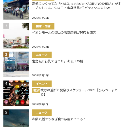
高槻につくってた「HALO, patissier KAORU YOSHIDA」がオ
ープンしてる。シロモト出身世界3位パティシエのお店
2026年7月26日
開店・閉店
イオンモール久御山の複数店舗が開店＆閉店
2026年7月29日
ニュース
宮之阪に行列できてた。あら川の桃
2026年7月10日
イベント
枚方の近所の夏祭りスケジュール2026【ひらつーまと
NEW
め】
2026年8月6日
ニュース
お隣八幡でうなぎ食べ放題やってる！