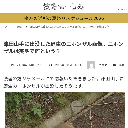
MENU
枚方の近所の夏祭りスケジュール2026
TOP
話題
津田山手に出没した野生のニホンザル画像。ニホンザルは英語で何という？
津田山手に出没した野生のニホンザル画像。ニホン
ザルは英語で何という？
著者
投稿日
更新日
カテゴリー
2010年7月28日 14:41
2021年3月27日 08:11
カズマ
話題
読者の方からメールにて情報いただきました。津田山手に
野生のニホンザルが出没したそうです。