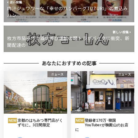
古い投稿
肉汁ジュワワ～な「幸せのハンバーグTUZURI」の煮込み
ハン…
新しい投稿
枚方市茄子作で酒気帯び運転の軽トラがバイクに衝突、新
聞配達の…
あなたにおすすめの記事
ニュース
ニュース
京都のはちみつ専門店がく
登録者170万･韓国
NEW
NEW
ずモに。3日間限定
YouTuberが御殿山のお店
に