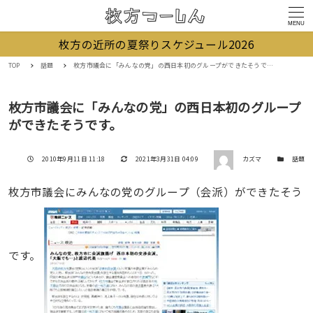
MENU
枚方の近所の夏祭りスケジュール2026
TOP
話題
枚方市議会に「みんなの党」の西日本初のグループができたそうです。
枚方市議会に「みんなの党」の西日本初のグループ
ができたそうです。
著者
投稿日
更新日
カテゴリー
2010年9月11日 11:18
2021年3月31日 04:09
カズマ
話題
枚方市議会にみんなの党のグループ（会派）ができたそう
です。