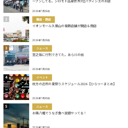
ープンしてる。シロモト出身世界3位パティシエのお店
2026年7月26日
開店・閉店
イオンモール久御山の複数店舗が開店＆閉店
2026年7月29日
ニュース
宮之阪に行列できてた。あら川の桃
2026年7月10日
イベント
枚方の近所の夏祭りスケジュール2026【ひらつーまとめ】
2026年7月30日
ニュース
お隣八幡でうなぎ食べ放題やってる！
2026年7月23日