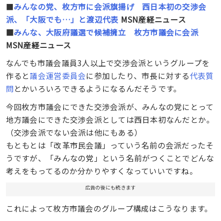
■
みんなの党、枚方市に会派旗揚げ 西日本初の交渉会
派、「大阪でも…」と渡辺代表
MSN産経ニュース
■
みんな、大阪府議選で候補擁立 枚方市議会に会派
MSN産経ニュース
なんでも市議会議員3人以上で交渉会派というグループを
作ると
議会運営委員会
に参加したり、市長に対する
代表質
問
とかいろいろできるようになるんだそうです。
今回枚方市議会にできた交渉会派が、みんなの党にとって
地方議会にできた交渉会派としては西日本初なんだとか。
（交渉会派でない会派は他にもある）
もともとは「改革市民会議」っていう名前の会派だったそ
うですが、「みんなの党」という名前がつくことでどんな
考えをもってるのか分かりやすくなっていいですね。
広告の後にも続きます
これによって枚方市議会のグループ構成はこうなります。