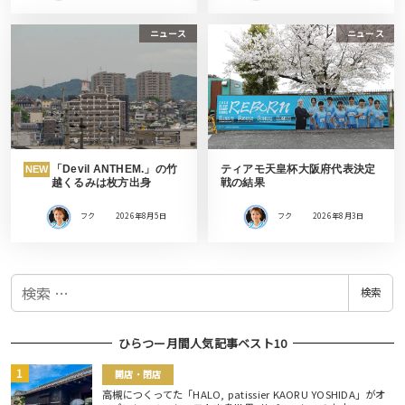
ニュース
ニュース
「Devil ANTHEM.」の竹
ティアモ天皇杯大阪府代表決定
NEW
越くるみは枚方出身
戦の結果
フク
2026年8月5日
フク
2026年8月3日
検
検索
索
ひらつー月間人気記事ベスト10
開店・閉店
高槻につくってた「HALO, patissier KAORU YOSHIDA」がオ