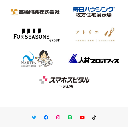
Twitter
Facebook
Instagram
LINE
You Tube
TikTok