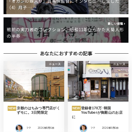
「オカンの嫁入り」呉美保監督にインタビューしました
（4）月子…
新しい投稿
戦前の実力者のコレクション、昭和11年ひらかた大菊人形
の半券…
あなたにおすすめの記事
ニュース
ニュース
京都のはちみつ専門店がく
登録者170万･韓国
NEW
NEW
ずモに。3日間限定
YouTuberが御殿山のお店
に
フク
2026年8月6日
フク
2026年8月6日