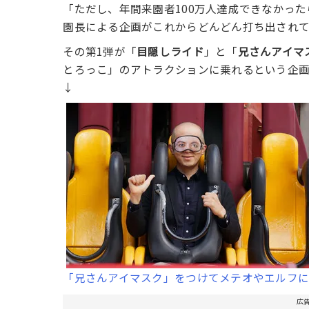
「ただし、年間来園者100万人達成できなかっ
園長による企画がこれからどんどん打ち出されて
その第1弾が「
目隠しライド
」と「
兄さんアイマ
とろっこ」のアトラクションに乗れるという企
↓
「兄さんアイマスク」をつけてメテオやエルフ
広