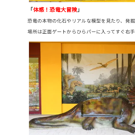
「
体感！恐竜大冒険
」
恐竜の本物の化石やリアルな模型を見たり、発掘
場所は正面ゲートからひらパーに入ってすぐ右