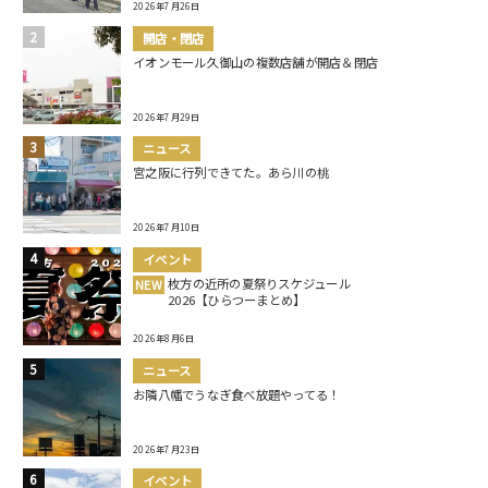
2026年7月26日
開店・閉店
イオンモール久御山の複数店舗が開店＆閉店
2026年7月29日
ニュース
宮之阪に行列できてた。あら川の桃
2026年7月10日
イベント
枚方の近所の夏祭りスケジュール
NEW
2026【ひらつーまとめ】
2026年8月6日
ニュース
お隣八幡でうなぎ食べ放題やってる！
2026年7月23日
イベント