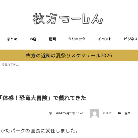
まとめ
お店
動画
クリニック
イベント
ビジネス
枚方の近所の夏祭りスケジュール2026
」で戯れてきた
「体感！恐竜大冒険」で戯れてきた
著者
投稿日
カテゴリー
2014年4月27日 18:46
カズマ
話題
らかたパークの園長に就任しました。