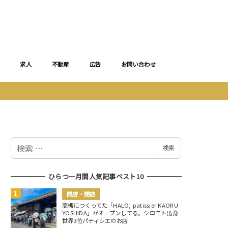
求人
不動産
広告
お問い合わせ
検
検索
索
ひらつー月間人気記事ベスト10
開店・閉店
高槻につくってた「HALO, patissier KAORU
YOSHIDA」がオープンしてる。シロモト出身
世界3位パティシエのお店