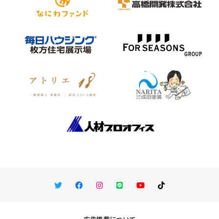
Twitter
Facebook
Instagram
LINE
You Tube
TikTok