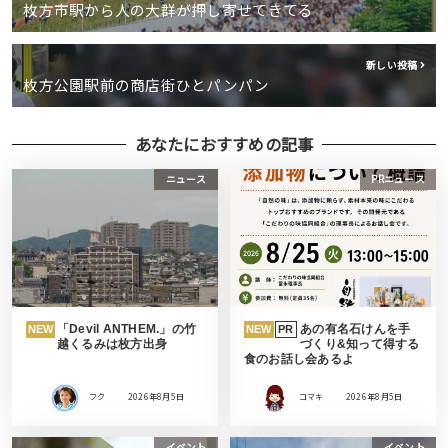
枚方市駅から人の大群が押し寄せてきてる
新しい投稿
枚方公園駅前の商店街ひとパンパン
あなたにおすすめの記事
ニュース
PRニュース
「Devil ANTHEM.」の竹
あの有名石けんを手
NEW
NEW
PR
越くるみは枚方出身
づくり&知って得する
食のお話し会あるよ
フク
2026年8月5日
コマキ
2026年8月5日
イベント
イベント