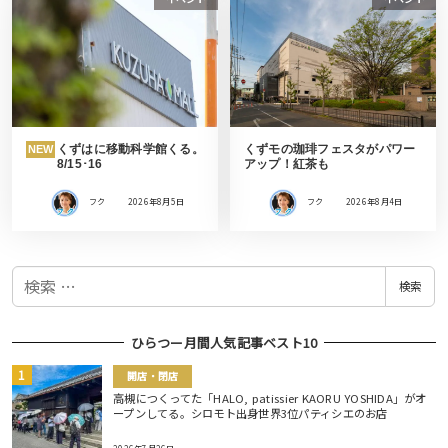
くずはに移動科学館くる。
くずモの珈琲フェスタがパワー
NEW
8/15･16
アップ！紅茶も
フク
2026年8月5日
フク
2026年8月4日
検
検索
索
ひらつー月間人気記事ベスト10
開店・閉店
高槻につくってた「HALO, patissier KAORU YOSHIDA」がオ
ープンしてる。シロモト出身世界3位パティシエのお店