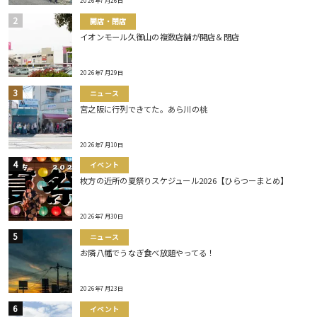
2026年7月26日
開店・閉店
イオンモール久御山の複数店舗が開店＆閉店
2026年7月29日
ニュース
宮之阪に行列できてた。あら川の桃
2026年7月10日
イベント
枚方の近所の夏祭りスケジュール2026【ひらつーまとめ】
2026年7月30日
ニュース
お隣八幡でうなぎ食べ放題やってる！
2026年7月23日
イベント