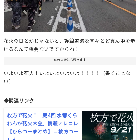
花火の日とかじゃないと、幹線道路を堂々とど真ん中を歩
けるなんて機会ないですからね！
広告の後にも続きます
いよいよ花火！いよいよいよいよ！！！！（書くことな
い）
◆関連リンク
枚方で花火！「第4回 水都くら
わんか花火大会」情報アレコレ
【ひらつーまとめ】 – 枚方つー
しん