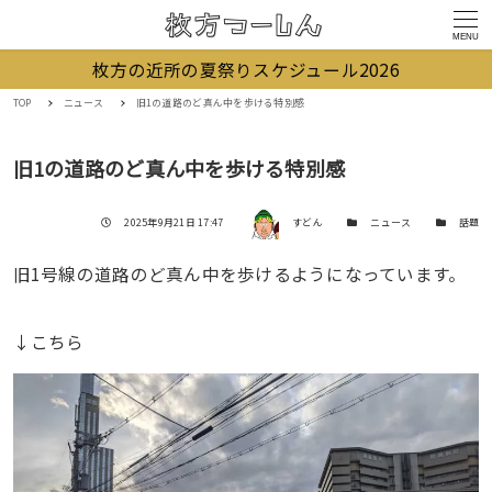
MENU
枚方の近所の夏祭りスケジュール2026
TOP
ニュース
旧1の道路のど真ん中を歩ける特別感
旧1の道路のど真ん中を歩ける特別感
著者
投稿日
カテゴリー
カテゴリー
2025年9月21日 17:47
すどん
ニュース
話題
旧1号線の道路のど真ん中を歩けるようになっています。
↓こちら