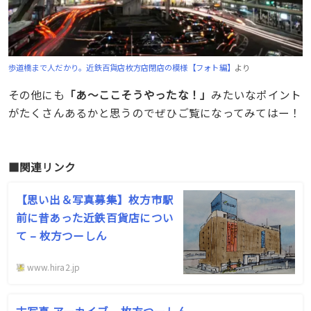
歩道橋まで人だかり。近鉄百貨店枚方店閉店の模様【フォト編】
より
その他にも
「あ〜ここそうやったな！」
みたいなポイント
がたくさんあるかと思うのでぜひご覧になってみてはー！
■関連リンク
【思い出＆写真募集】枚方市駅
前に昔あった近鉄百貨店につい
て – 枚方つーしん
www.hira2.jp