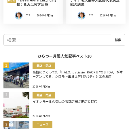
「Devil ANTHEM.」の竹
ティアモ天皇杯大阪府代表決定
NEW
越くるみは枚方出身
戦の結果
フク
2026年8月5日
フク
2026年8月3日
検
検索
索
ひらつー月間人気記事ベスト10
開店・閉店
高槻につくってた「HALO, patissier KAORU YOSHIDA」がオ
ープンしてる。シロモト出身世界3位パティシエのお店
2026年7月26日
開店・閉店
イオンモール久御山の複数店舗が開店＆閉店
2026年7月29日
ニュース