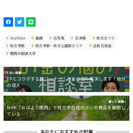
YouTube
動画
古写真
天津橋
枚方まつり
枚方市駅
枚方市駅・枚方公園駅エリア
近鉄百貨店
関西外国語大学
古い投稿
FPとコラボする新コーナー！お金の悩み解決します！自分
の収入…
新しい投稿
NHK「おはよう関西」で枚方市在住のヨシの商品を展開し
ている…
あなたにおすすめの記事