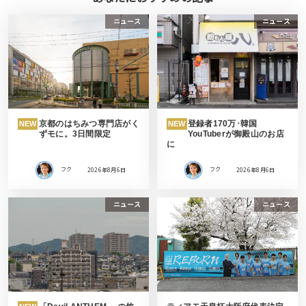
ニュース
ニュース
京都のはちみつ専門店がく
登録者170万･韓国
NEW
NEW
ずモに。3日間限定
YouTuberが御殿山のお店
に
フク
2026年8月6日
フク
2026年8月6日
ニュース
ニュース