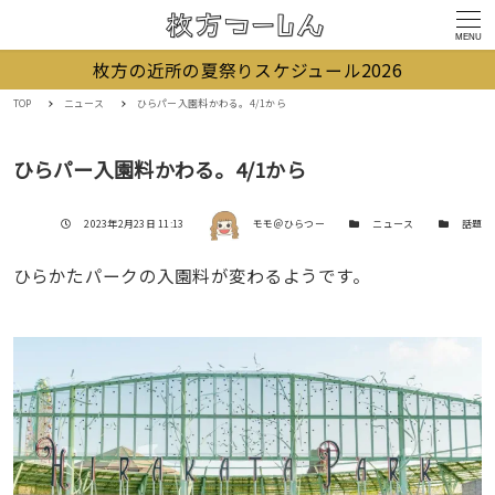
MENU
枚方の近所の夏祭りスケジュール2026
TOP
ニュース
ひらパー入園料かわる。4/1から
ひらパー入園料かわる。4/1から
著者
投稿日
カテゴリー
カテゴリー
2023年2月23日 11:13
モモ＠ひらつー
ニュース
話題
ひらかたパークの入園料が変わるようです。