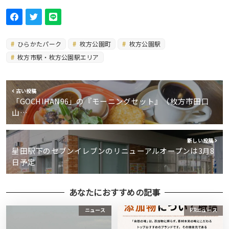
ひらかたパーク
枚方公園町
枚方公園駅
枚方市駅・枚方公園駅エリア
古い投稿
「GOCHIHAN96」の『モーニングセット』（枚方市田口
山…
新しい投稿
星田駅下のセブンイレブンのリニューアルオープンは3月8
日予定
あなたにおすすめの記事
ニュース
PRニュース