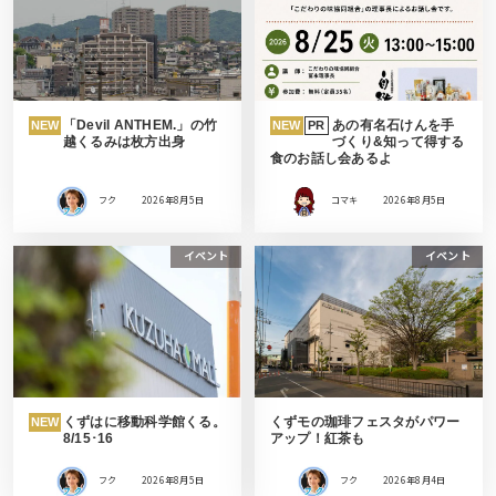
「Devil ANTHEM.」の竹
あの有名石けんを手
NEW
NEW
PR
越くるみは枚方出身
づくり&知って得する
食のお話し会あるよ
フク
2026年8月5日
コマキ
2026年8月5日
イベント
イベント
くずはに移動科学館くる。
くずモの珈琲フェスタがパワー
NEW
8/15･16
アップ！紅茶も
フク
2026年8月5日
フク
2026年8月4日