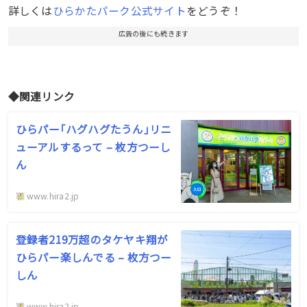
詳しくは
ひらかたパーク公式サイト
をどうぞ！
広告の後にも続きます
◆関連リンク
ひらパー｢ハグハグたうん｣リニ
ューアルするって – 枚方つーし
ん
www.hira2.jp
登録者219万超のタケヤキ翔が
ひらパー楽しんでる – 枚方つー
しん
www.hira2.jp