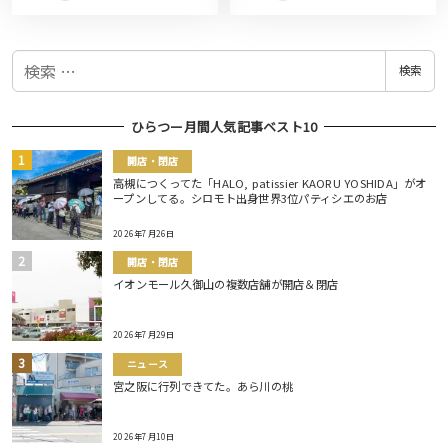
検
検索
索
ひらつー月間人気記事ベスト10
開店・閉店
高槻につくってた「HALO, patissier KAORU YOSHIDA」がオ
ープンしてる。シロモト出身世界3位パティシエのお店
2026年7月26日
開店・閉店
イオンモール久御山の複数店舗が開店＆閉店
2026年7月29日
ニュース
宮之阪に行列できてた。あら川の桃
2026年7月10日