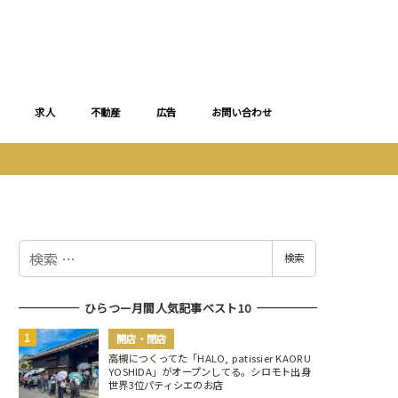
求人
不動産
広告
お問い合わせ
検
検索
索
ひらつー月間人気記事ベスト10
開店・閉店
高槻につくってた「HALO, patissier KAORU
YOSHIDA」がオープンしてる。シロモト出身
世界3位パティシエのお店