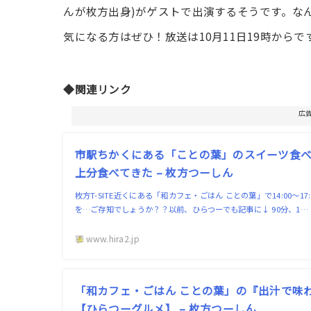
んが枚方出身)がゲストで出演するそうです。な
気になる方はぜひ！放送は10月11日19時からで
◆関連リンク
広
市駅ちかくにある「ことの葉」のスイーツ食べ
上分食べてきた – 枚方つーしん
枚方T-SITE近くにある「和カフェ・ごはん ことの葉」で14:00〜
を…ご存知でしょうか？？以前、ひらつーでも記事に↓ 90分、1…
www.hira2.jp
「和カフェ・ごはん ことの葉」の『出汁で味
【ひらつーグルメ】 – 枚方つーしん