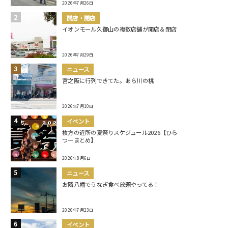
2026年7月26日
開店・閉店
イオンモール久御山の複数店舗が開店＆閉店
2026年7月29日
ニュース
宮之阪に行列できてた。あら川の桃
2026年7月10日
イベント
枚方の近所の夏祭りスケジュール2026【ひら
つーまとめ】
2026年8月6日
ニュース
お隣八幡でうなぎ食べ放題やってる！
2026年7月23日
イベント