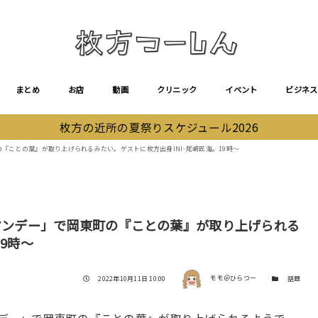
まとめ
お店
動画
クリニック
イベント
ビジネス
枚方の近所の夏祭りスケジュール2026
の『ことの葉』が取り上げられるみたい。ゲストに枚方出身INI･尾崎匠海。19時〜
れマンデー」で岡東町の『ことの葉』が取り上げられる
9時〜
著者
投稿日
カテゴリー
2022年10月11日 10:00
モモ＠ひらつー
話題