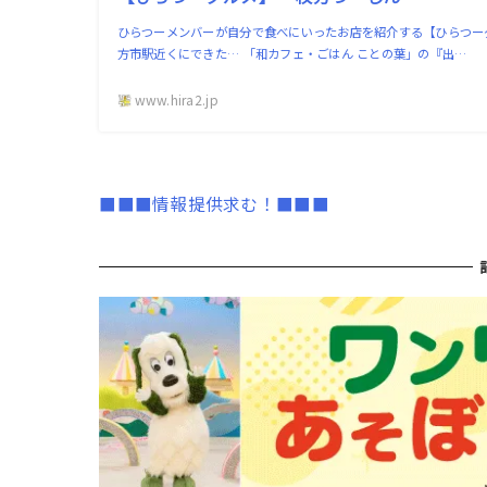
ひらつーメンバーが自分で食べにいったお店を紹介する【ひらつー
方市駅近くにできた… 「和カフェ・ごはん ことの葉」の『出…
www.hira2.jp
■■■情報提供求む！■■■