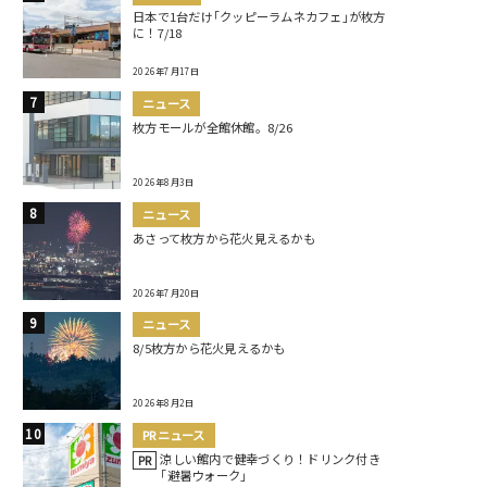
日本で1台だけ｢クッピーラムネカフェ｣が枚方
に！7/18
2026年7月17日
ニュース
枚方モールが全館休館。8/26
2026年8月3日
ニュース
あさって枚方から花火見えるかも
2026年7月20日
ニュース
8/5枚方から花火見えるかも
2026年8月2日
PRニュース
涼しい館内で健幸づくり！ドリンク付き
PR
｢避暑ウォーク｣