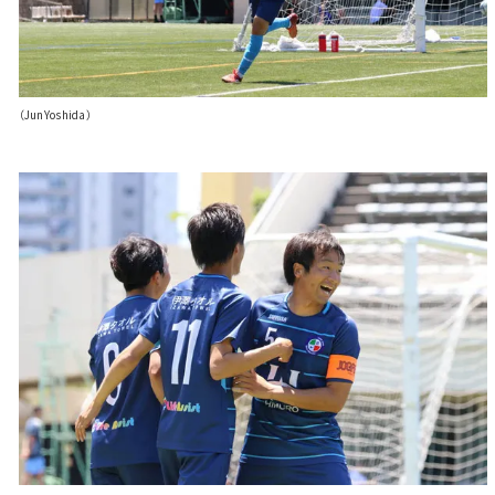
（JunYoshida）