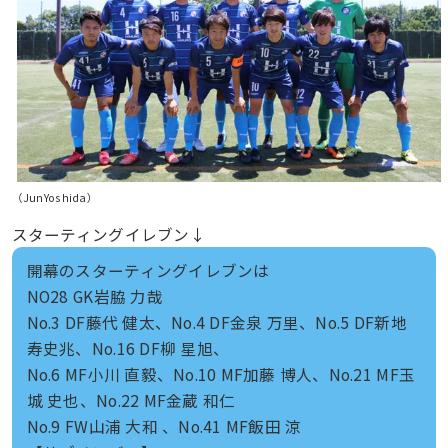
（JunYoshida）
スターティングイレブン↓
開幕のスターティングイレブンは
NO28 GK岩脇 力哉
No.3 DF藤代 健太、No.4 DF金泉 万里、No.5 DF新地
寿史兆、No.16 DF柳 星旭、
No.6 MF小川 直毅、No.10 MF加藤 博人、No.21 MF玉
城 史也、No.22 MF金蔵 和仁
No.9 FW山浦 大和 、No.41 MF飯田 涼