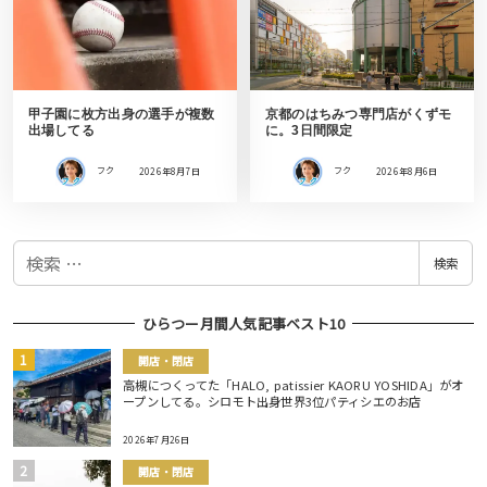
甲子園に枚方出身の選手が複数
京都のはちみつ専門店がくずモ
出場してる
に。3日間限定
フク
2026年8月7日
フク
2026年8月6日
検
検索
索
ひらつー月間人気記事ベスト10
開店・閉店
高槻につくってた「HALO, patissier KAORU YOSHIDA」がオ
ープンしてる。シロモト出身世界3位パティシエのお店
2026年7月26日
開店・閉店