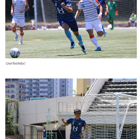
（JunYoshida）