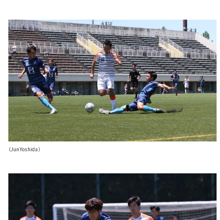
（JunYoshida）