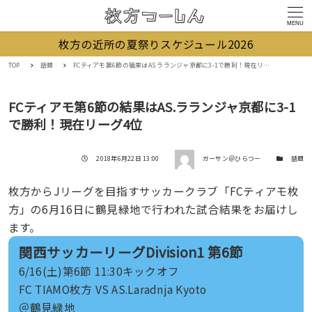
MENU
枚方の近所の夏祭りスケジュール2026
TOP
話題
FCティアモ第6節の結果はAS.ラランジャ京都に3-1で勝利！現在リーグ4位
FCティアモ第6節の結果はAS.ラランジャ京都に3-1
で勝利！現在リーグ4位
著者
投稿日
カテゴリー
2018年6月22日 13:00
ガーサン＠ひらつー
話題
枚方からJリーグを目指すサッカークラブ「FCティアモ枚
方」の6月16日に鶴見緑地で行われた試合結果をお届けし
ます。
関西サッカーリーグDivision1 第6節
6/16(土)第6節 11:30キックオフ
FC TIAMO枚方 VS AS.Laradnja Kyoto
＠鶴見緑地