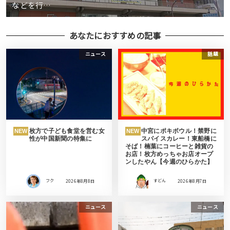
などを行…
あなたにおすすめの記事
ニュース
話題
枚方で子ども食堂を営む女
中宮にポキボウル！禁野に
NEW
NEW
性が中国新聞の特集に
スパイスカレー！東船橋に
そば！楠葉にコーヒーと雑貨の
お店！枚方めっちゃお店オープ
ンしたやん【今週のひらかた】
フク
2026年8月8日
すどん
2026年8月7日
ニュース
ニュース