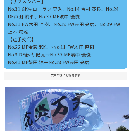
【サブメンバー】
No.31 GKキローラン 菜入、No.14 吉村 泰良、No.24
DF戸田 航平、No.37 MF濱中 優俊
No.11 FW木田 直樹、No.18 FW豊田 亮磨、No.39 FW
上本 涼雅
【選手交代】
No.22 MF金蔵 和仁→No.11 FW木田 直樹
No.3 DF藤代 健太→No.37 MF濱中 優俊
No.41 MF飯田 涼→No.18 FW豊田 亮磨
広告の後にも続きます