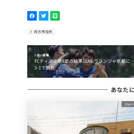
枚方市役所
古い投稿
FCティアモ第6節の結果はAS.ラランジャ京都に
3-1で勝利…
あなた
ニュー