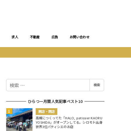
求人
不動産
広告
お問い合わせ
検
検索
索
ひらつー月間人気記事ベスト10
開店・閉店
高槻につくってた「HALO, patissier KAORU
YOSHIDA」がオープンしてる。シロモト出身
世界3位パティシエのお店