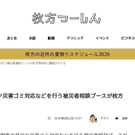
まとめ
お店
動画
クリニック
イベント
ビジネス
枚方の近所の夏祭りスケジュール2026
を行う被災者相談ブースが枚方市役所に開設されてる
や災害ゴミ対応などを行う被災者相談ブースが枚方
著者
投稿日
カテゴリー
2018年6月22日 14:57
すどん
話題