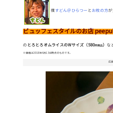
僕
すどん＠ひらつー
と
お枚の方
が
ビュッフェスタイルのお店 peep
580
の
とろとろオムライスのWサイズ（
）
な
円税込
※価格は2018
6
13
時点のものです。
年
月
日
広