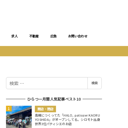
求人
不動産
広告
お問い合わせ
検
検索
索
ひらつー月間人気記事ベスト10
開店・閉店
高槻につくってた「HALO, patissier KAORU
YOSHIDA」がオープンしてる。シロモト出身
世界3位パティシエのお店