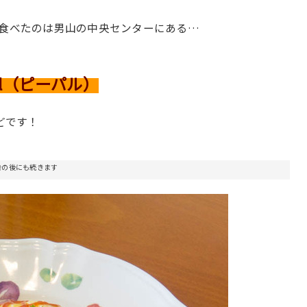
食べたのは男山の中央センターにある…
ul（ピーパル）
どです！
告の後にも続きます