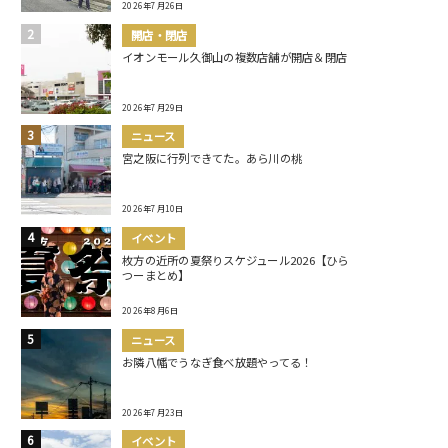
2026年7月26日
開店・閉店
イオンモール久御山の複数店舗が開店＆閉店
2026年7月29日
ニュース
宮之阪に行列できてた。あら川の桃
2026年7月10日
イベント
枚方の近所の夏祭りスケジュール2026【ひら
つーまとめ】
2026年8月6日
ニュース
お隣八幡でうなぎ食べ放題やってる！
2026年7月23日
イベント