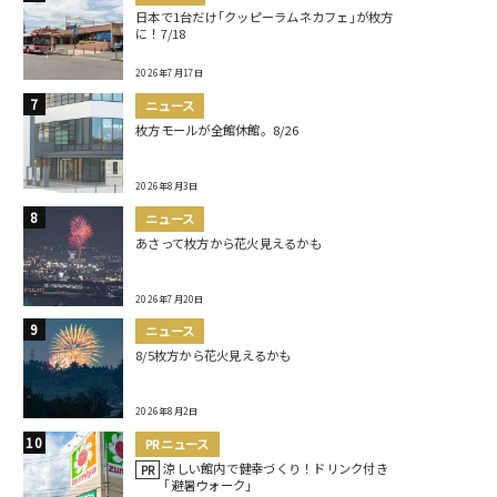
日本で1台だけ｢クッピーラムネカフェ｣が枚方
に！7/18
2026年7月17日
ニュース
枚方モールが全館休館。8/26
2026年8月3日
ニュース
あさって枚方から花火見えるかも
2026年7月20日
ニュース
8/5枚方から花火見えるかも
2026年8月2日
PRニュース
涼しい館内で健幸づくり！ドリンク付き
PR
｢避暑ウォーク｣