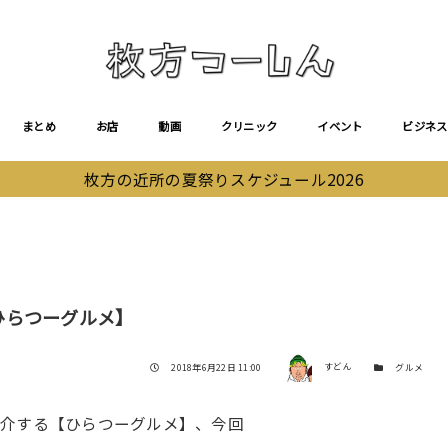
まとめ
お店
動画
クリニック
イベント
ビジネス
枚方の近所の夏祭りスケジュール2026
ひらつーグルメ】
著者
投稿日
カテゴリー
2018年6月22日 11:00
すどん
グルメ
紹介する【ひらつーグルメ】、今回