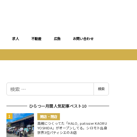
求人
不動産
広告
お問い合わせ
検
検索
索
ひらつー月間人気記事ベスト10
開店・閉店
高槻につくってた「HALO, patissier KAORU
YOSHIDA」がオープンしてる。シロモト出身
世界3位パティシエのお店