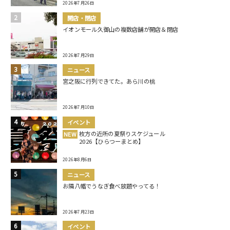
2026年7月26日
開店・閉店
イオンモール久御山の複数店舗が開店＆閉店
2026年7月29日
ニュース
宮之阪に行列できてた。あら川の桃
2026年7月10日
イベント
枚方の近所の夏祭りスケジュール
NEW
2026【ひらつーまとめ】
2026年8月6日
ニュース
お隣八幡でうなぎ食べ放題やってる！
2026年7月23日
イベント