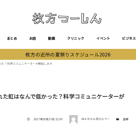
まとめ
お店
動画
クリニック
イベント
ビジネス
枚方の近所の夏祭りスケジュール2026
った？科学コミュニケーターが解説します
れた虹はなんで低かった？科学コミュニケーターが
著者
投稿日
カテゴリー
2017年10月27日 22:30
ほんちゃん＠ひらつー
話題