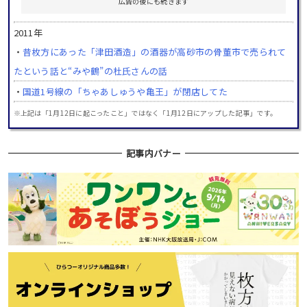
広告の後にも続きます
2011年
・
昔枚方にあった「津田酒造」の酒器が高砂市の骨董市で売られて
たという話と“みや鶴”の杜氏さんの話
・
国道1号線の「ちゃあしゅうや亀王」が閉店してた
※上記は「1月12日に起こったこと」ではなく「1月12日にアップした記事」です。
記事内バナー