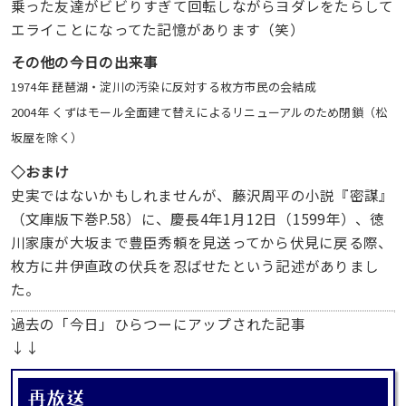
乗った友達がビビりすぎて回転しながらヨダレをたらして
エライことになってた記憶があります（笑）
その他の今日の出来事
1974年 琵琶湖・淀川の汚染に反対する枚方市民の会結成
2004年 くずはモール全面建て替えによるリニューアルのため閉鎖（松
坂屋を除く）
◇おまけ
史実ではないかもしれませんが、藤沢周平の小説『密謀』
（文庫版下巻P.58）に、慶長4年1月12日（1599年）、徳
川家康が大坂まで豊臣秀頼を見送ってから伏見に戻る際、
枚方に井伊直政の伏兵を忍ばせたという記述がありまし
た。
過去の「今日」ひらつーにアップされた記事
↓↓