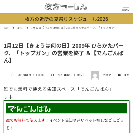
MENU
枚方の近所の夏祭りスケジュール2026
TOP
まち
1月12日【きょうは何の日】2009年 ひらかたパーク、「トップガン」の営業を終了 ＆【でんごんばん】
1月12日【きょうは何の日】2009年 ひらかたパー
ク、「トップガン」の営業を終了 ＆【でんごんば
ん】
著者
投稿日
更新日
カテゴリー
2015年1月12日 06:00
2021年3月31日 04:26
カズマ
まち
誰でも無料で使える告知スペース「でんごんばん」
↓↓
誰でも無料で使えます！
イベント告知や迷いペット探しなどにどう
ぞ！