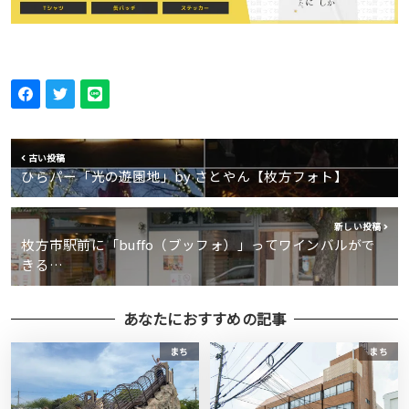
古い投稿
ひらパー「光の遊園地」by さとやん【枚方フォト】
新しい投稿
枚方市駅前に「buffo（ブッフォ）」ってワインバルがで
きる…
あなたにおすすめの記事
まち
まち