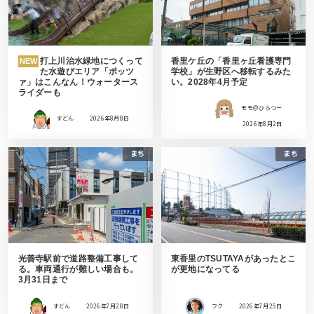
打上川治水緑地につくって
香里ケ丘の「香里ヶ丘看護専門
NEW
た水遊びエリア「ポッツ
学校」が生野区へ移転するみた
ァ」はこんなん！ウォータース
い。2028年4月予定
ライダーも
モモ＠ひらつー
すどん
2026年8月8日
2026年8月2日
まち
まち
光善寺駅前で道路整備工事して
東香里のTSUTAYAがあったとこ
る。車両通行が難しい場合も。
が更地になってる
3月31日まで
すどん
2026年7月28日
フク
2026年7月25日