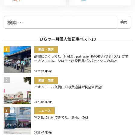
検
検索
索
ひらつー月間人気記事ベスト10
開店・閉店
高槻につくってた「HALO, patissier KAORU YOSHIDA」がオ
ープンしてる。シロモト出身世界3位パティシエのお店
2026年7月26日
開店・閉店
イオンモール久御山の複数店舗が開店＆閉店
2026年7月29日
ニュース
宮之阪に行列できてた。あら川の桃
2026年7月10日