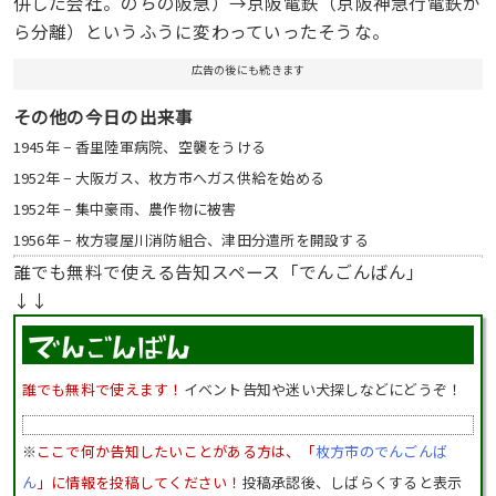
併した会社。のちの阪急）→京阪電鉄（京阪神急行電鉄か
ら分離）というふうに変わっていったそうな。
広告の後にも続きます
その他の今日の出来事
1945年 − 香里陸軍病院、空襲をうける
1952年 − 大阪ガス、枚方市へガス供給を始める
1952年 − 集中豪雨、農作物に被害
1956年 − 枚方寝屋川消防組合、津田分遣所を開設する
誰でも無料で使える告知スペース「でんごんばん」
↓↓
誰でも無料で使えます！
イベント告知や迷い犬探しなどにどうぞ！
※
ここで何か告知したいことがある方は、「
枚方市のでんごんば
ん
」に情報を投稿してください！
投稿承認後、しばらくすると表示