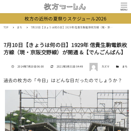
MENU
枚方の近所の夏祭りスケジュール2026
TOP
まち
7月10日【きょうは何の日】1929年 信貴生駒電鉄枚方線（現・京阪交野線）が開通 &【でんごんばん】
7月10日【きょうは何の日】1929年 信貴生駒電鉄枚
方線（現・京阪交野線）が開通 &【でんごんばん】
著者
投稿日
更新日
カテゴリー
2014年7月10日 06:00
2021年3月31日 04:49
カズマ
まち
過去の枚方の「今日」はどんな日だったのでしょうか？