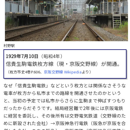
村野駅
1929年7月10日
（昭和4年）
信貴生駒電鉄枚方線（現・京阪交野線）が開通。
（枚方市史4巻P.606、
京阪交野線 Wikipedia
より）
なぜ「信貴生駒電鉄」などという枚方とは関係なさそうな
電車が枚方から私市までの路線を開通させたのかという
と、当初の予定では私市からさらに生駒まで伸ばすつもり
だったからだそうです。結局経営難で2年後には京阪電鉄
に経営を委託し、その後所有は交野電気鉄道（交野線のた
めに新設された会社）→京阪神急行電鉄（阪急が京阪を合