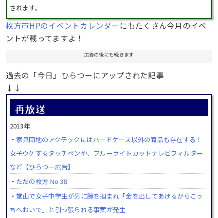
されます。
枚方市HPのイベントカレンダー
にもたくさん今月のイベ
ントが載ってますよ！
広告の後にも続きます
過去の「今日」ひらつーにアップされた記事
↓↓
2013年
・
家具団地のアクテックにはハードケース以外の商品も存在する！
女子ウケするタッチペンや、ブルーライトカットテレビフィルター
など【ひらつー広告】
・
ただの枚方 No.38
・
堂山で女子中学生が男に腕を掴まれ「金を出してあげるからこっ
ちへおいで」と引っ張られる事案が発生