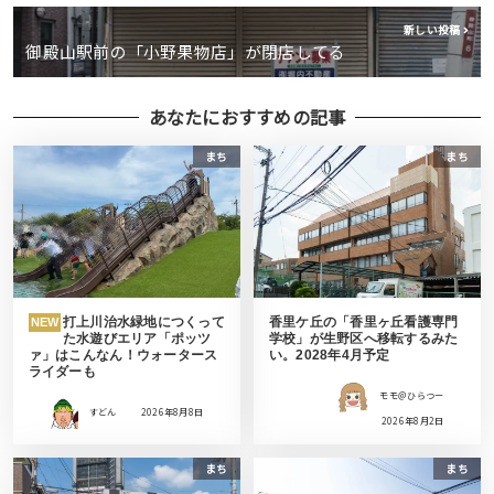
新しい投稿
御殿山駅前の「小野果物店」が閉店してる
あなたにおすすめの記事
まち
まち
打上川治水緑地につくって
香里ケ丘の「香里ヶ丘看護専門
NEW
た水遊びエリア「ポッツ
学校」が生野区へ移転するみた
ァ」はこんなん！ウォータース
い。2028年4月予定
ライダーも
モモ＠ひらつー
すどん
2026年8月8日
2026年8月2日
まち
まち