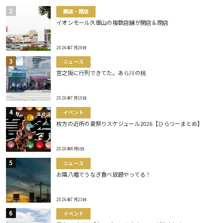
開店・閉店
イオンモール久御山の複数店舗が開店＆閉店
2026年7月29日
ニュース
宮之阪に行列できてた。あら川の桃
2026年7月10日
イベント
枚方の近所の夏祭りスケジュール2026【ひらつーまとめ】
2026年8月6日
ニュース
お隣八幡でうなぎ食べ放題やってる！
2026年7月23日
イベント