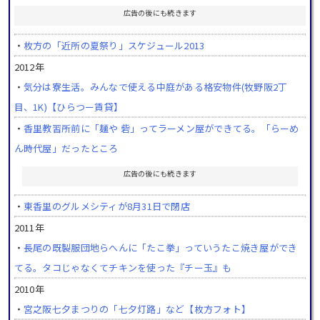
広告の後にも続きます
・
枚方の「近所の夏祭り」スケジュール2013
2012年
・
気分は寮生活。みんなで使える中庭がある格安物件(牧野阪2丁
目、1K)【ひらつー賃貸】
・
香里教習所前に「麺や 砦」ってラーメン屋ができてる。「らーめ
ん時代屋」だったところ
広告の後にも続きます
・
東香里のグルメシティが8月31日で閉店
2011年
・
長尾の既製服団地らへんに「たこ拳」っていうたこ焼き屋ができ
てる。タコじゃなくてチキンを使った『チー玉』も
2010年
・
宮之阪七夕まつりの「七夕灯路」など【枚方フォト】