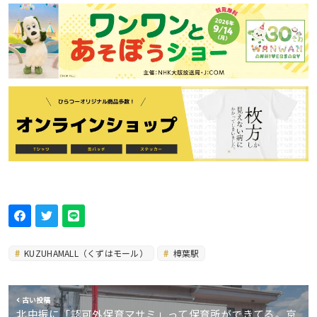
KUZUHAMALL（くずはモール）
樟葉駅
古い投稿
北中振に「認可外保育マサミ」って保育所ができてる。京