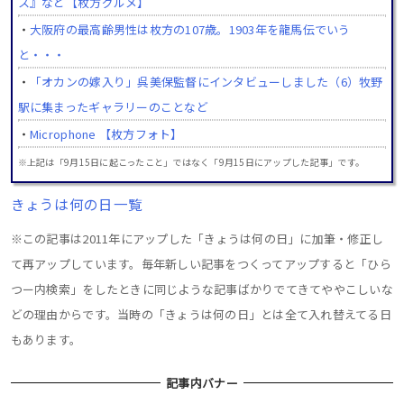
ス』など【枚方グルメ】
・
大阪府の最高齢男性は枚方の107歳。1903年を龍馬伝でいう
と・・・
・
「オカンの嫁入り」呉美保監督にインタビューしました（6）牧野
駅に集まったギャラリーのことなど
・
Microphone 【枚方フォト】
※上記は「9月15日に起こったこと」ではなく「9月15日にアップした記事」です。
きょうは何の日一覧
※この記事は2011年にアップした「きょうは何の日」に加筆・修正し
て再アップしています。毎年新しい記事をつくってアップすると「ひら
つー内検索」をしたときに同じような記事ばかりでてきてややこしいな
どの理由からです。当時の「きょうは何の日」とは全て入れ替えてる日
もあります。
記事内バナー