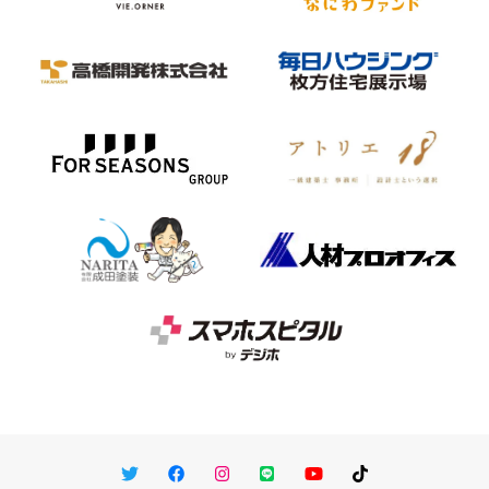
Twitter
Facebook
Instagram
LINE
You Tube
TikTok