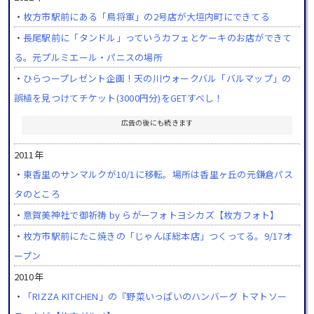
・
枚方市駅前にある「鳥将軍」の2号店が大垣内町にできてる
・
長尾駅前に「タンドル」っていうカフェとケーキのお店ができて
る。元プルミエール・パニスの場所
・
ひらつープレゼント企画！天の川ウォークバル「バルマップ」の
誤植を見つけてチケット(3000円分)をGETすべし！
広告の後にも続きます
2011年
・
東香里のサンマルクが10/1に移転。場所は香里ヶ丘の元鎌倉パス
タのところ
・
意賀美神社で御祈祷 by らがーフォトヨシカズ【枚方フォト】
・
枚方市駅前にたこ焼きの「じゃんぼ総本店」つくってる。9/17オ
ープン
2010年
・
「RIZZA KITCHEN」の『野菜いっぱいのハンバーグ トマトソー