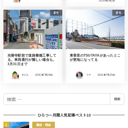
2026年8月2日
まち
まち
光善寺駅前で道路整備工事して
東香里のTSUTAYAがあったとこ
る。車両通行が難しい場合も。
が更地になってる
3月31日まで
すどん
2026年7月28日
フク
2026年7月25日
検
検索
索
ひらつー月間人気記事ベスト10
開店・閉店