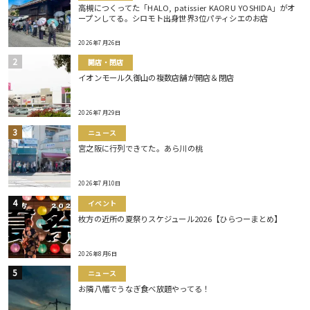
高槻につくってた「HALO, patissier KAORU YOSHIDA」がオ
ープンしてる。シロモト出身世界3位パティシエのお店
2026年7月26日
開店・閉店
イオンモール久御山の複数店舗が開店＆閉店
2026年7月29日
ニュース
宮之阪に行列できてた。あら川の桃
2026年7月10日
イベント
枚方の近所の夏祭りスケジュール2026【ひらつーまとめ】
2026年8月6日
ニュース
お隣八幡でうなぎ食べ放題やってる！