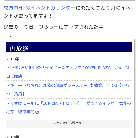
枚方市HPのイベントカレンダー
にもたくさん今月のイベ
ントが載ってますよ！
過去の「今日」ひらつーにアップされた記事
↓↓
2013年
・
1号線沿い田口の「ダイソー＆アオヤマ 100YEN PLAZA」が9月23
日で閉店
・
キュートなお風呂は隣の部屋がシースルー (南楠葉、1LDK)【ひら
つー賃貸】
・
くずはモールに「LUPICIA（ルピシア）」ができるそうな。世界の
紅茶・緑茶専門店
広告の後にも続きます
2012年