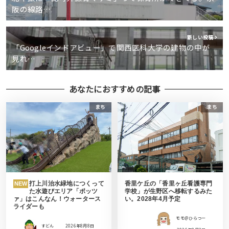
阪の線路…
新しい投稿
「Googleインドアビュー」で関西医科大学の建物の中が
見れ…
あなたにおすすめの記事
まち
まち
打上川治水緑地につくって
香里ケ丘の「香里ヶ丘看護専門
NEW
た水遊びエリア「ポッツ
学校」が生野区へ移転するみた
ァ」はこんなん！ウォータース
い。2028年4月予定
ライダーも
モモ＠ひらつー
すどん
2026年8月8日