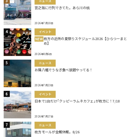
ニュース
宮之阪に行列できてた。あら川の桃
2026年7月10日
イベント
枚方の近所の夏祭りスケジュール2026【ひらつーまと
NEW
め】
2026年8月6日
ニュース
お隣八幡でうなぎ食べ放題やってる！
2026年7月23日
イベント
日本で1台だけ｢クッピーラムネカフェ｣が枚方に！7/18
2026年7月17日
ニュース
枚方モールが全館休館。8/26