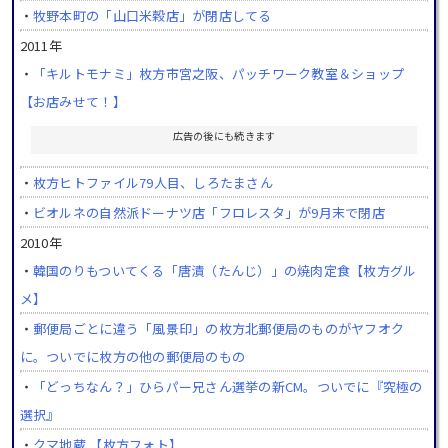
・
牧野本町の「山口米穀店」が閉店してる
2011年
・
「キルトモナミ」枚方市宮之阪、パッチワーク教室＆ショップ
【お店みせて！】
広告の後にも続きます
・
枚方ヒトファイル79人目、しろたまさん
・
ビオルネの自然派ドーナツ店「フロレスタ」が9月末で閉店
2010年
・
韓国のりもついてくる「唐漬（たんじ）」の焼肉定食【枚方グル
メ】
・
郵便局ごとに違う「風景印」の枚方北郵便局のものがヤフオク
に。ついでに枚方の他の郵便局のもの
・
「どっちなん？」ひらパー兄さん選挙の新CM。ついでに『究極の
選択』
・
クマ地蔵 【枚方フォト】