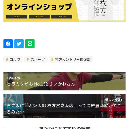
ゴルフ
スポーツ
枚方カントリー倶楽部
古い投稿
ヒラカタがお No.132 さいかわさん
新しい投稿
宮之阪に「浜焼太郎 枚方宮之阪店」って海鮮居酒屋ができ
るみた…
あなたにおすすめの記事