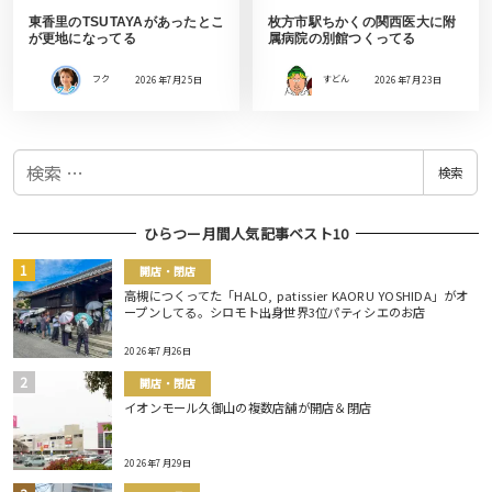
東香里のTSUTAYAがあったとこ
枚方市駅ちかくの関西医大に附
が更地になってる
属病院の別館つくってる
フク
2026年7月25日
すどん
2026年7月23日
検
検索
索
ひらつー月間人気記事ベスト10
開店・閉店
高槻につくってた「HALO, patissier KAORU YOSHIDA」がオ
ープンしてる。シロモト出身世界3位パティシエのお店
2026年7月26日
開店・閉店
イオンモール久御山の複数店舗が開店＆閉店
2026年7月29日