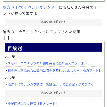
枚方市HPのイベントカレンダー
にもたくさん今月のイベ
ントが載ってますよ！
広告の後にも続きます
過去の「今日」ひらつーにアップされた記事
↓↓
2013年
・
チャペルココナッツの外観を黄色に塗り替えてるっぽい
・
葉の色づき始めた山田池公園の夕暮れ by よしむー【枚方フォト】
2012年
・
牧野本町のナカガワ隣に「笑処 紫」って居酒屋？ができてる
広告の後にも続きます
・
企業団地に咲く睡蓮【枚方フォト】