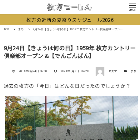
MENU
枚方の近所の夏祭りスケジュール2026
TOP
まち
9月24日【きょうは何の日】1959年 枚方カントリー倶楽部オープン &【でんごんばん】
9月24日【きょうは何の日】1959年 枚方カントリー
倶楽部オープン &【でんごんばん】
著者
投稿日
更新日
カテゴリー
2014年9月24日 06:00
2021年3月31日 04:28
カズマ
まち
過去の枚方の「今日」はどんな日だったのでしょうか？