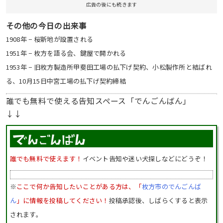
広告の後にも続きます
その他の今日の出来事
1908年 − 桜新地が設置される
1951年 − 枚方を語る会、鍵屋で開かれる
1953年 − 旧枚方製造所甲斐田工場の払下げ契約、小松製作所と結ばれ
る、10月15日中宮工場の払下げ契約締結
誰でも無料で使える告知スペース「でんごんばん」
↓↓
誰でも無料で使えます！
イベント告知や迷い犬探しなどにどうぞ！
※
ここで何か告知したいことがある方は、「
枚方市のでんごんば
ん
」に情報を投稿してください！
投稿承認後、しばらくすると表示
されます。