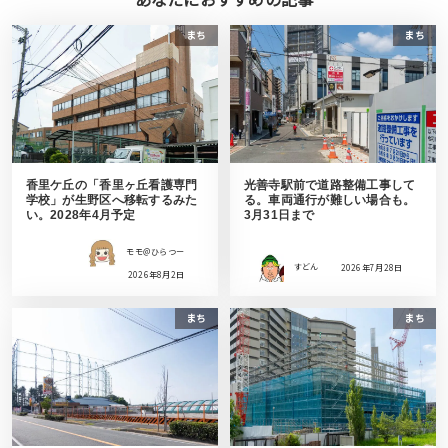
まち
まち
香里ケ丘の「香里ヶ丘看護専門
光善寺駅前で道路整備工事して
学校」が生野区へ移転するみた
る。車両通行が難しい場合も。
い。2028年4月予定
3月31日まで
モモ＠ひらつー
すどん
2026年7月28日
2026年8月2日
まち
まち