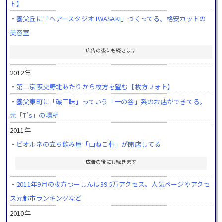
ト】
・
養父丘に「ヘアースタジオ IWASAKI」つくってる。格安カットの
美容室
広告の後にも続きます
2012年
・
第二京阪交野北あたりから枚方を望む【枚方フォト】
・
養父東町に「磯三昧」っていう「一の谷」系のお店ができてる。
元「T’s」の場所
2011年
・
ビオルネの立ち飲み屋「山ねこ軒」が閉店してる
広告の後にも続きます
・
2011年9月の枚方つーしんは39.5万アクセス。人気ページやアクセ
ス元都市ランキングなど
2010年