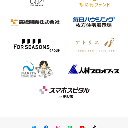
Twitter
Facebook
Instagram
LINE
You Tube
TikTok