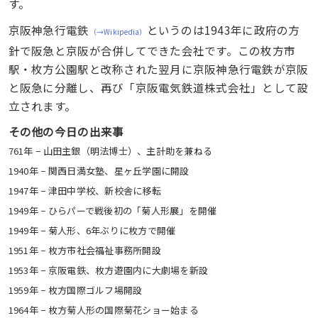
す。
京阪神急行電鉄
というのは1943年に政府の方
（→Wikipedia）
針で阪急と京阪が合併してできた会社です。この枚方市
駅・枚方公園駅と改称された翌月に京阪神急行電鉄が京阪
と阪急に分離し、再び「京阪電気鉄道株式会社」として設
立されます。
その他の今日の出来事
761年 − 山田主銀（明法博士）、主計助を兼ねる
1940年 − 関西日満女塾、星ヶ丘学園に開設
1947年 − 津田中学校、新校舎に移転
1949年 − ひらパーで戦後初の「菊人形展」を開催
1949年 − 菊人形、6年ぶりに枚方で開催
1951年 − 枚方市社会福祉事務所開設
1953年 − 京阪電鉄、枚方遊園内に大劇場を新設
1959年 − 枚方国際ゴルフ場開設
1964年 − 枚方菊人形の国際菊花ショー始まる