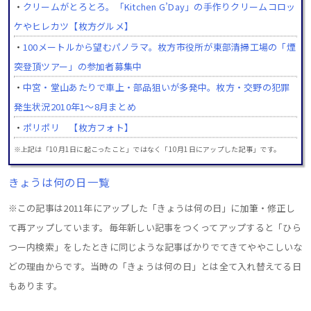
・
クリームがとろとろ。「Kitchen G’Day」の手作りクリームコロッ
ケやヒレカツ【枚方グルメ】
・
100メートルから望むパノラマ。枚方市役所が東部清掃工場の「煙
突登頂ツアー」の参加者募集中
・
中宮・堂山あたりで車上・部品狙いが多発中。枚方・交野の犯罪
発生状況2010年1～8月まとめ
・
ポリポリ 【枚方フォト】
※上記は「10月1日に起こったこと」ではなく「10月1日にアップした記事」です。
きょうは何の日一覧
※この記事は2011年にアップした「きょうは何の日」に加筆・修正し
て再アップしています。毎年新しい記事をつくってアップすると「ひら
つー内検索」をしたときに同じような記事ばかりでてきてややこしいな
どの理由からです。当時の「きょうは何の日」とは全て入れ替えてる日
もあります。