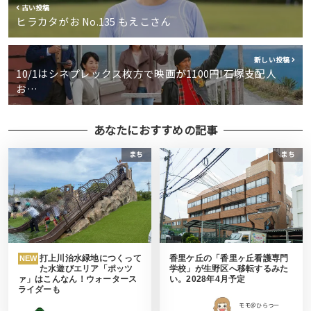
古い投稿
ヒラカタがお No.135 もえこさん
新しい投稿
10/1はシネプレックス枚方で映画が1100円!石塚支配人
お…
あなたにおすすめの記事
まち
まち
打上川治水緑地につくって
香里ケ丘の「香里ヶ丘看護専門
NEW
た水遊びエリア「ポッツ
学校」が生野区へ移転するみた
ァ」はこんなん！ウォータース
い。2028年4月予定
ライダーも
モモ＠ひらつー