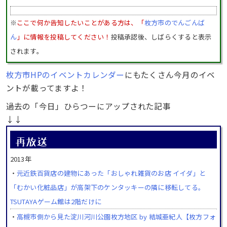
※
ここで何か告知したいことがある方は、「
枚方市のでんごんば
ん
」に情報を投稿してください！
投稿承認後、しばらくすると表示
されます。
枚方市HPのイベントカレンダー
にもたくさん今月のイベ
ントが載ってますよ！
過去の「今日」ひらつーにアップされた記事
↓↓
2013年
・
元近鉄百貨店の建物にあった「おしゃれ雑貨のお店 イイダ」と
「むかい化粧品店」が高架下のケンタッキーの隣に移転してる。
TSUTAYAゲーム館は2階だけに
・
高槻市側から見た淀川河川公園枚方地区 by 結城亜紀人【枚方フォ