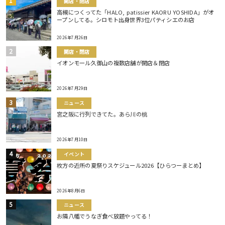
開店・閉店
高槻につくってた「HALO, patissier KAORU YOSHIDA」がオ
ープンしてる。シロモト出身世界3位パティシエのお店
2026年7月26日
開店・閉店
イオンモール久御山の複数店舗が開店＆閉店
2026年7月29日
ニュース
宮之阪に行列できてた。あら川の桃
2026年7月10日
イベント
枚方の近所の夏祭りスケジュール2026【ひらつーまとめ】
2026年8月6日
ニュース
お隣八幡でうなぎ食べ放題やってる！