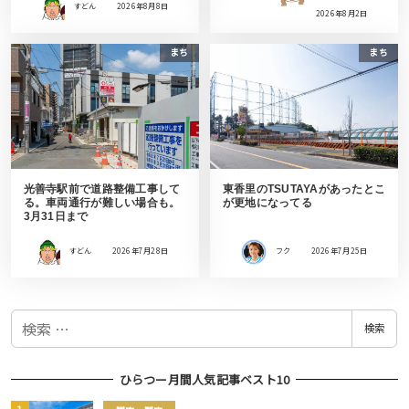
すどん
2026年8月8日
2026年8月2日
まち
まち
光善寺駅前で道路整備工事して
東香里のTSUTAYAがあったとこ
る。車両通行が難しい場合も。
が更地になってる
3月31日まで
すどん
2026年7月28日
フク
2026年7月25日
検
検索
索
ひらつー月間人気記事ベスト10