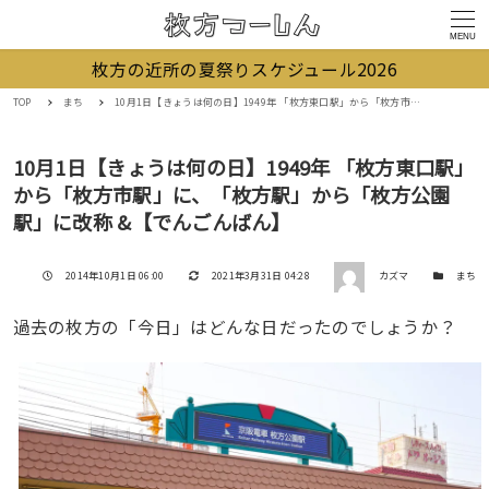
MENU
枚方の近所の夏祭りスケジュール2026
TOP
まち
10月1日【きょうは何の日】1949年 「枚方東口駅」から「枚方市駅」に、「枚方駅」から「枚方公園駅」に改称 &【でんごんばん】
10月1日【きょうは何の日】1949年 「枚方東口駅」
から「枚方市駅」に、「枚方駅」から「枚方公園
駅」に改称 &【でんごんばん】
著者
投稿日
更新日
カテゴリー
2014年10月1日 06:00
2021年3月31日 04:28
カズマ
まち
過去の枚方の「今日」はどんな日だったのでしょうか？