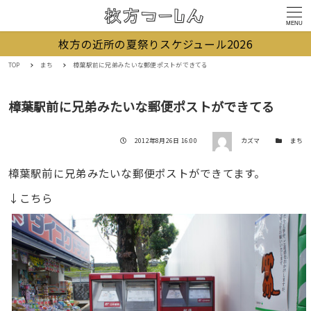
MENU
枚方の近所の夏祭りスケジュール2026
TOP
まち
樟葉駅前に兄弟みたいな郵便ポストができてる
樟葉駅前に兄弟みたいな郵便ポストができてる
著者
投稿日
カテゴリー
2012年8月26日 16:00
カズマ
まち
樟葉駅前に兄弟みたいな郵便ポストができてます。
↓こちら