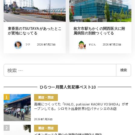
東香里のTSUTAYAがあったとこ
枚方市駅ちかくの関西医大に附
が更地になってる
属病院の別館つくってる
フク
2026年7月25日
すどん
2026年7月23日
検
検索
索
ひらつー月間人気記事ベスト10
開店・閉店
高槻につくってた「HALO, patissier KAORU YOSHIDA」がオ
ープンしてる。シロモト出身世界3位パティシエのお店
2026年7月26日
開店・閉店
イオンモール久御山の複数店舗が開店＆閉店