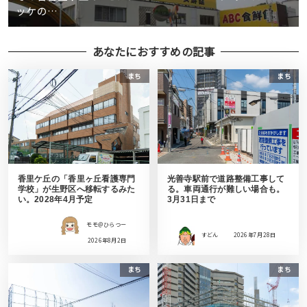
ッケの…
あなたにおすすめの記事
まち
まち
香里ケ丘の「香里ヶ丘看護専門
光善寺駅前で道路整備工事して
学校」が生野区へ移転するみた
る。車両通行が難しい場合も。
い。2028年4月予定
3月31日まで
モモ＠ひらつー
すどん
2026年7月28日
2026年8月2日
まち
まち