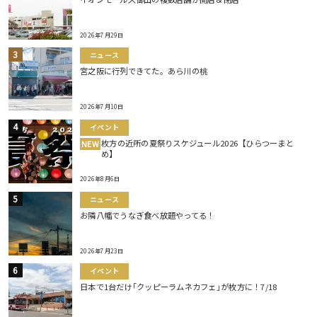
2026年7月29日
ニュース
宮之阪に行列できてた。あら川の桃
2026年7月10日
イベント
枚方の近所の夏祭りスケジュール2026【ひらつーまと
NEW
め】
2026年8月6日
ニュース
お隣八幡でうなぎ食べ放題やってる！
2026年7月23日
イベント
日本で1台だけ｢クッピーラムネカフェ｣が枚方に！7/18