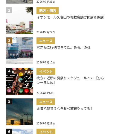
2026年7月26日
開店・閉店
イオンモール久御山の複数店舗が開店＆閉店
2026年7月29日
ニュース
宮之阪に行列できてた。あら川の桃
2026年7月10日
イベント
枚方の近所の夏祭りスケジュール2026【ひら
つーまとめ】
2026年8月6日
ニュース
お隣八幡でうなぎ食べ放題やってる！
2026年7月23日
イベント