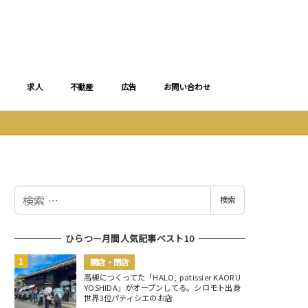
求人
不動産
広告
お問い合わせ
検
検索
索
ひらつー月間人気記事ベスト10
開店・閉店
高槻につくってた「HALO, patissier KAORU
YOSHIDA」がオープンしてる。シロモト出身
世界3位パティシエのお店