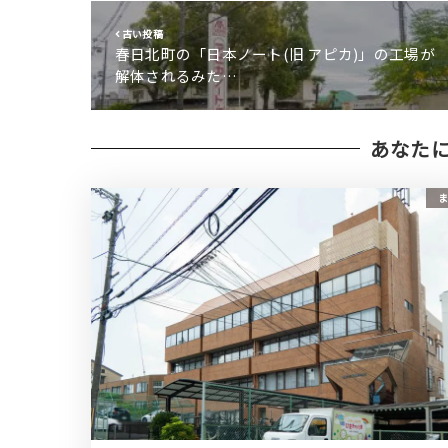
古い投稿
春日北町の「日本ノート(旧 アピカ)」の工場が
解体されるみた…
あなた
ま