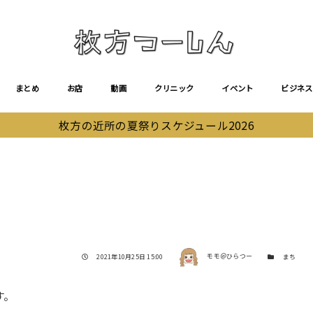
まとめ
お店
動画
クリニック
イベント
ビジネス
枚方の近所の夏祭りスケジュール2026
著者
投稿日
カテゴリー
2021年10月25日 15:00
モモ＠ひらつー
まち
す。