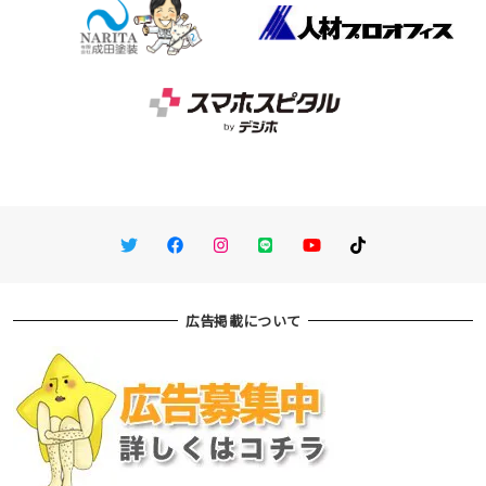
Twitter
Facebook
Instagram
LINE
You Tube
TikTok
広告掲載について