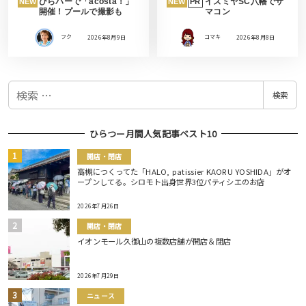
ひらパーで「acosta！」
イズミヤSC八幡でサ
NEW
NEW
PR
開催！プールで撮影も
マコン
フク
2026年8月9日
コマキ
2026年8月8日
検
検索
索
ひらつー月間人気記事ベスト10
開店・閉店
高槻につくってた「HALO, patissier KAORU YOSHIDA」がオ
ープンしてる。シロモト出身世界3位パティシエのお店
2026年7月26日
開店・閉店
イオンモール久御山の複数店舗が開店＆閉店
2026年7月29日
ニュース