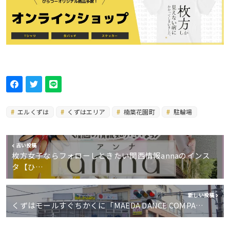
エルくずは
くずはエリア
楠葉花園町
駐輪場
古い投稿
枚方女子ならフォローしときたい関西情報annaのインス
タ【ひ…
新しい投稿
くずはモールすぐちかくに「MAEDA DANCE COMPA…