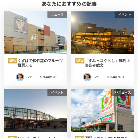
あなたにおすすめの記事
ニュース
イベント
くずはで松竹堂のフルーツ
「すみっコぐらし」無料上
NEW
NEW
餅買える
映会＠総文
フク
2026年8月9日
フク
2026年8月9日
イベント
PRニュース