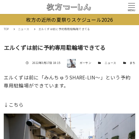
MENU
枚方の近所の夏祭りスケジュール2026
TOP
ニュース
エルくずは前に予約専用駐輪場できてる
エルくずは前に予約専用駐輪場できてる
著者
投稿日
カテゴリー
カテゴリー
2022年3月17日 18:15
ガーサン
ニュース
まち
エルくずは前に「みんちゅうSHARE-LIN～」という予約
専用駐輪場ができています。
↓こちら