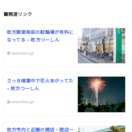
■関連リンク
枚方郵便局前の駐輪場が有料に
なってる – 枚方つーしん
www.hira2.jp
さっき楠葉中で花火あがってた
– 枚方つーしん
www.hira2.jp
枚方市内と近隣の開店・閉店一