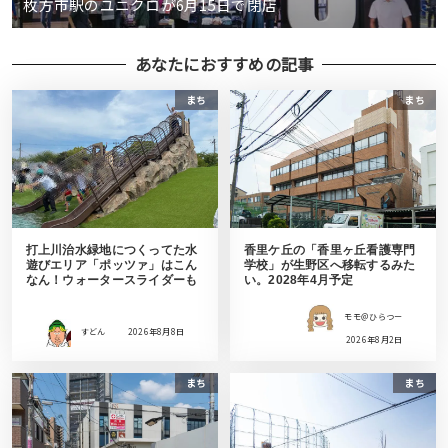
枚方市駅のユニクロが6月15日で閉店
あなたにおすすめの記事
まち
まち
打上川治水緑地につくってた水
香里ケ丘の「香里ヶ丘看護専門
遊びエリア「ポッツァ」はこん
学校」が生野区へ移転するみた
なん！ウォータースライダーも
い。2028年4月予定
モモ＠ひらつー
すどん
2026年8月8日
2026年8月2日
まち
まち