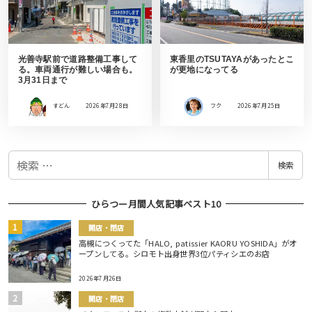
光善寺駅前で道路整備工事して
東香里のTSUTAYAがあったとこ
る。車両通行が難しい場合も。
が更地になってる
3月31日まで
すどん
2026年7月28日
フク
2026年7月25日
検
検索
索
ひらつー月間人気記事ベスト10
開店・閉店
高槻につくってた「HALO, patissier KAORU YOSHIDA」がオ
ープンしてる。シロモト出身世界3位パティシエのお店
2026年7月26日
開店・閉店