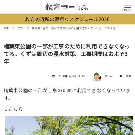
MENU
枚方の近所の夏祭りスケジュール2026
TOP
まち
楠葉東公園の一部が工事のために利用できなくなってる。くずは周辺の浸水対策。工事期間はおよそ3年
楠葉東公園の一部が工事のために利用できなくなっ
てる。くずは周辺の浸水対策。工事期間はおよそ3
年
著者
投稿日
カテゴリー
2018年5月16日 13:00
すどん
まち
楠葉東公園の一部が工事のために利用できなくなっていま
す。
↓こちら