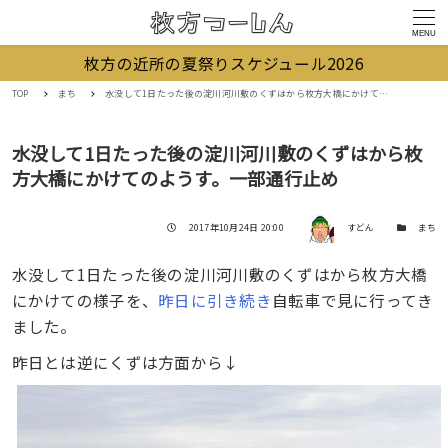
MENU
枚方の近所の夏祭りスケジュール2026
TOP
まち
水没して1日たった後の淀川河川敷のくずはから枚方大橋にかけてのようす。一部通行止め
水没して1日たった後の淀川河川敷のくずはから枚
方大橋にかけてのようす。一部通行止め
著者
投稿日
カテゴリー
2017年10月24日 20:00
すどん
まち
水没して1日たった後の淀川河川敷のくずはから枚方大橋
にかけての様子を、
昨日に引き続き
自転車で見に行ってき
ました。
昨日とは逆にくずは方面から↓