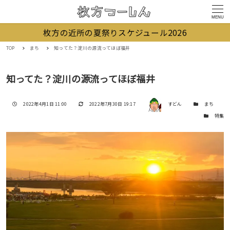
MENU
枚方の近所の夏祭りスケジュール2026
TOP
まち
知ってた？淀川の源流ってほぼ福井
知ってた？淀川の源流ってほぼ福井
著者
投稿日
更新日
カテゴリー
2022年4月1日 11:00
2022年7月30日 19:17
すどん
まち
カテゴリー
特集