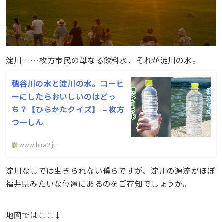
淀川……枚方市民の母なる飲料水、それが淀川の水。
穂谷川の水と淀川の水。コーヒ
ーにしたらおいしいのはどっ
ち？【ひらかたクイズ】 – 枚方
つーしん
www.hira2.jp
淀川なしでは生きられない僕らですが、淀川の源流がほぼ
福井県みたいな位置にあるのをご存知でしょうか。
地図ではここ↓