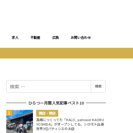
求人
不動産
広告
お問い合わせ
検
検索
索
ひらつー月間人気記事ベスト10
開店・閉店
高槻につくってた「HALO, patissier KAORU
YOSHIDA」がオープンしてる。シロモト出身
世界3位パティシエのお店