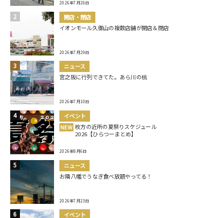
2026年7月26日
開店・閉店
イオンモール久御山の複数店舗が開店＆閉店
2026年7月29日
ニュース
宮之阪に行列できてた。あら川の桃
2026年7月10日
イベント
枚方の近所の夏祭りスケジュール
NEW
2026【ひらつーまとめ】
2026年8月6日
ニュース
お隣八幡でうなぎ食べ放題やってる！
2026年7月23日
イベント