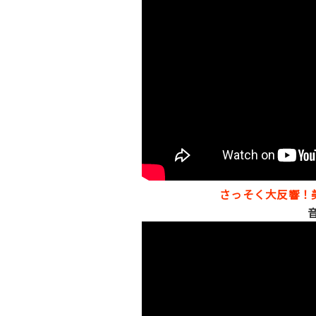
さっそく大反響！
音