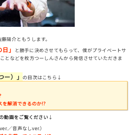
、
佐藤陽介ともうします。
の日」
と勝手に決めさせてもらって、僕がプライベートサ
のことなどを枚方つーしんさんから発信させていただきま
つー）」
の目次はこちら↓
？
を解消できるのか!?
分の動画をご覧ください
↓
er.／音声なしver.）