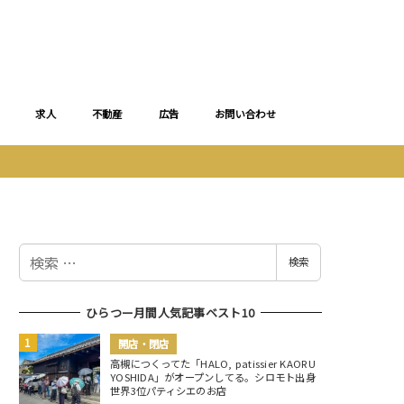
求人
不動産
広告
お問い合わせ
検
検索
索
ひらつー月間人気記事ベスト10
開店・閉店
高槻につくってた「HALO, patissier KAORU
YOSHIDA」がオープンしてる。シロモト出身
世界3位パティシエのお店