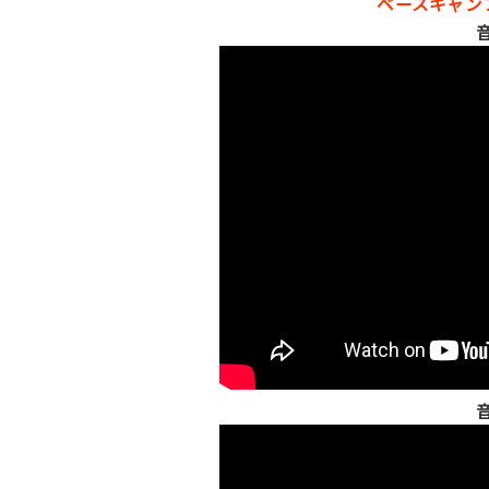
ベースキャン
音
音