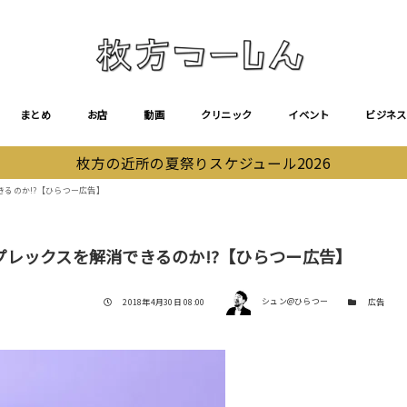
まとめ
お店
動画
クリニック
イベント
ビジネス
枚方の近所の夏祭りスケジュール2026
るのか!?【ひらつー広告】
レックスを解消できるのか!?【ひらつー広告】
著者
投稿日
カテゴリー
2018年4月30日 08:00
シュン@ひらつー
広告