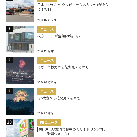
日本で1台だけ｢クッピーラムネカフェ｣が枚方
に！7/18
2026年7月17日
ニュース
枚方モールが全館休館。8/26
2026年8月3日
ニュース
あさって枚方から花火見えるかも
2026年7月20日
ニュース
8/5枚方から花火見えるかも
2026年8月2日
PRニュース
涼しい館内で健幸づくり！ドリンク付き
PR
｢避暑ウォーク｣