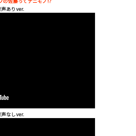
プの佐藤ってナニモノ!?
声ありver.
声なしver.