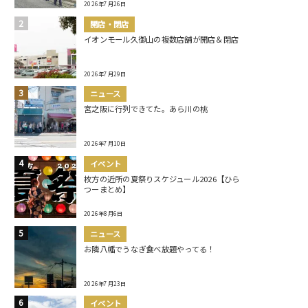
2026年7月26日
開店・閉店
イオンモール久御山の複数店舗が開店＆閉店
2026年7月29日
ニュース
宮之阪に行列できてた。あら川の桃
2026年7月10日
イベント
枚方の近所の夏祭りスケジュール2026【ひら
つーまとめ】
2026年8月6日
ニュース
お隣八幡でうなぎ食べ放題やってる！
2026年7月23日
イベント