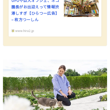
UFOや巨大オブジェ、ネコ
園長がお出迎えって情報渋
滞しすぎ【ひらつー広告】
– 枚方つーしん
www.hira2.jp