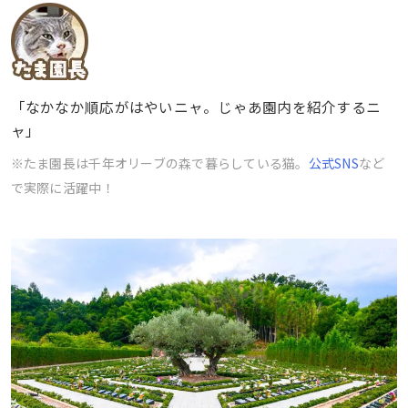
「なかなか順応がはやいニャ。じゃあ園内を紹介するニ
ャ」
※たま園長は千年オリーブの森で暮らしている猫。
公式SNS
など
で実際に活躍中！