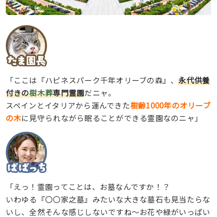
「ここは『ハピネスパーク千年オリーブの森』、
永代供養
付きの
樹木葬
専門霊園
だニャ。
スペインとイタリアから運んできた
樹齢1000年のオリーブ
の木
に見守られながら眠ることができる霊園なのニャ」
「えっ！霊園ってことは、お墓なんですか！？
いわゆる『〇〇家之墓』みたいな大きな墓石も見当たらな
いし、全然そんな感じしないですね〜お花や緑がいっぱい