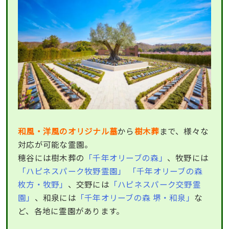
和風・洋風のオリジナル墓
から
樹木葬
まで、様々な
対応が可能な霊園。
穂谷には樹木葬の
「千年オリーブの森」
、牧野には
「ハピネスパーク牧野霊園」
「千年オリーブの森
枚方・牧野」
、交野には
「ハピネスパーク交野霊
園」
、和泉には
「千年オリーブの森 堺・和泉」
な
ど、各地に霊園があります。