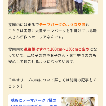
霊園内にはまるで
テーマパークのような空間
も！
こちらは実際に大型テーマパークを手掛けている職
人さんが作ったエリアなんです。
霊園内の
通路幅はすべて100cm〜150cmと広め
にな
っていて、車椅子の方やお子さん・お年寄りの方も
安心して過ごせるようになっています。
千年オリーブの森について詳しくは前回の記事もチ
ェック↓
穂谷にテーマパーク!?謎の