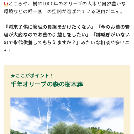
い
ところや、樹齢1000年のオリーブの大木と自然豊かな
環境などの唯一無二の空間が選ばれている理由だニャ。
『将来子供に管理の負担をかけたくない』『今のお墓の管
理が大変なのでお墓の引越しをしたい』『跡継ぎがいない
ので永代供養してもらえますか？』
みたいな相談が多いニ
ャ」
★ここがポイント！
千年オリーブの森の樹木葬