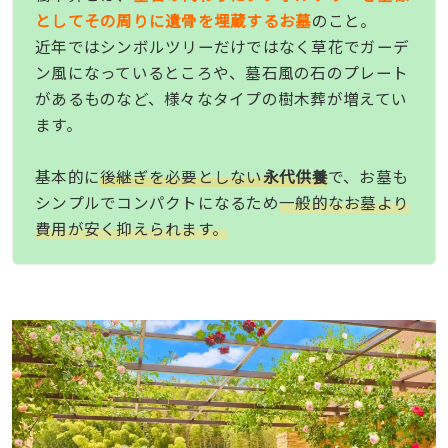
としてその周りに遺骨を埋蔵するお墓
のこと。
近年ではシンボルツリーだけではなく草花でガーデ
ン風になっているところや、墓石風の石のプレート
があるものなど、様々なタイプの樹木葬が増えてい
ます。
基本的に
後継ぎを必要としない
永代供養
で、お墓も
シンプルでコンパクトになるため
一般的なお墓より
費用が安く抑えられます。