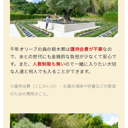
千年オリーブの森の樹木葬は
護持会費が不要
なの
で、あとの世代にも金銭的な負担が少なくて安心で
す。また、
人数制限も無い
ので一緒に入りたい大切
な人達と何人でも入ることができます。
※護持会費（ごじかいひ）…お墓の清掃や供養などの管理
のための費用のこと。