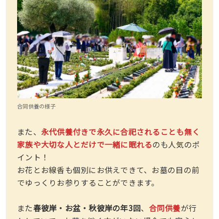
合同供養の様子
また、
永代供養付きで永久に合祀されることも無く
家族や大切な人とだけで一緒に眠れる
のも人気のポ
イント！
お花とお線香も個別にお供えできて、お墓の目の前
でゆっくりお参りすることができます。
また
春彼岸・お盆・秋彼岸の年3回
、
合同供養
が行