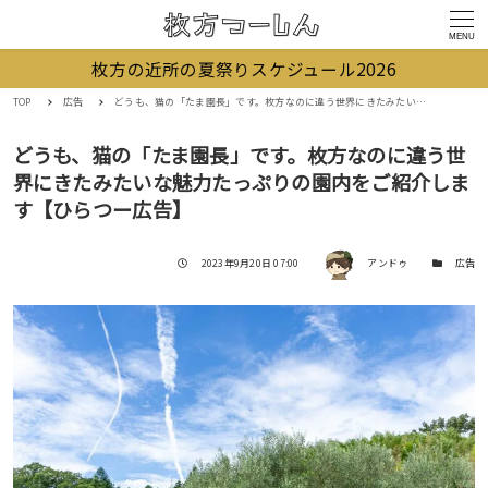
MENU
枚方の近所の夏祭りスケジュール2026
TOP
広告
どうも、猫の「たま園長」です。枚方なのに違う世界にきたみたいな魅力たっぷりの園内をご紹介します【ひらつー広告】
どうも、猫の「たま園長」です。枚方なのに違う世
界にきたみたいな魅力たっぷりの園内をご紹介しま
す【ひらつー広告】
著者
投稿日
カテゴリー
2023年9月20日 07:00
アンドゥ
広告