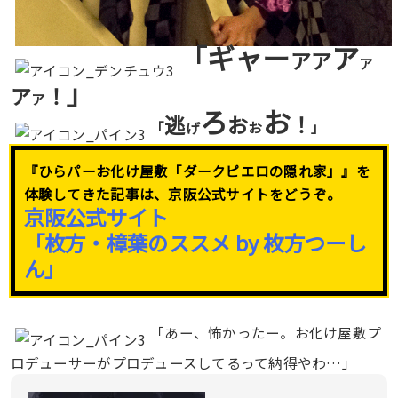
「ギャー
ア
アア
ア
」
ア
！
ア
ろ
お
逃
お
！
「
げ
お
」
『ひらパーお化け屋敷「ダークピエロの隠れ家」』を
体験してきた記事は、京阪公式サイトをどうぞ。
京阪公式サイト
「枚方・樟葉のススメ by 枚方つーし
ん」
「あー、怖かったー。お化け屋敷プ
ロデューサーがプロデュースしてるって納得やわ…」