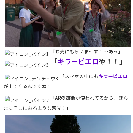
「お先にもらいま〜す！…
あっ
」
「
キラーピエロ
や！！」
「スマホの中にも
キラーピエロ
が出てくるんですね！」
「
ARの技術
が使われてるから、ほん
まにそこにおるような感覚！」