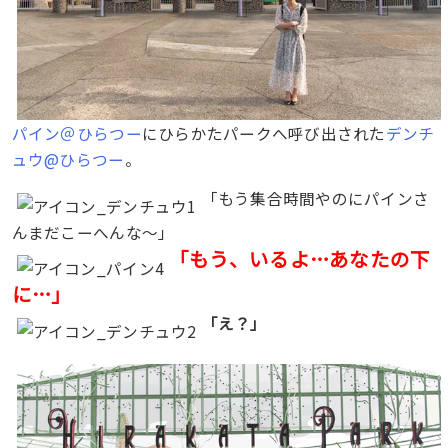
パイン＠ひらつー
にひらかたパークへ呼び出された
デンチ
ュウ@ひらつー
。
「もう集合時間やのにパインさ
んまだこーへんな〜」
「もう、いるよ…あなたの
下
に…」
「え？」