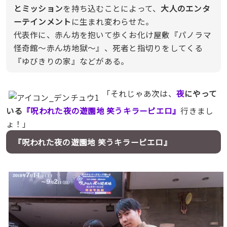
とミッション
を持ち込むことによって、
大人のエンタ
ーテインメント
に生まれ変わらせた。
代表作に、赤ん坊を抱いて歩くお化け屋敷『パノラマ
怪奇館〜赤ん坊地獄〜』、死者と指切りをしてくる
『ゆびきりの家』などがある。
「それじゃあ次は、
夜
にやって
いる
『呪われた夜の遊園地 笑うキラーピエロ』
行きまし
ょ！」
『呪われた夜の遊園地 笑うキラーピエロ』