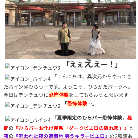
え
「えぇ
えー！」
「こんにちは、異次元からやってき
たパイン＠ひらつーです。ようこそ、ひらかたパークへ。
今日はデンチュウに
恐怖体験
をしてもらおうと思います」
「
恐怖体験
…」
「
夏季限定のひらパー恐怖体験
。
昼
間
の
『ひらパーお化け屋敷「ダークピエロの隠れ家」』
と
夜
の
『呪われた夜の遊園地 笑うキラーピエロ』
の2種類あ