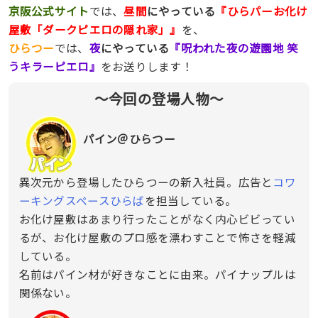
京阪公式サイト
では、
昼間
にやっている
『ひらパーお化け
屋敷「ダークピエロの隠れ家」』
を、
ひらつー
では、
夜
にやっている
『呪われた夜の遊園地 笑
うキラーピエロ』
をお送りします！
〜今回の登場人物〜
パイン＠ひらつー
異次元から登場したひらつーの新入社員。広告と
コワ
ーキングスペースひらば
を担当している。
お化け屋敷はあまり行ったことがなく内心ビビってい
るが、お化け屋敷のプロ感を漂わすことで怖さを軽減
している。
名前はパイン材が好きなことに由来。パイナップルは
関係ない。