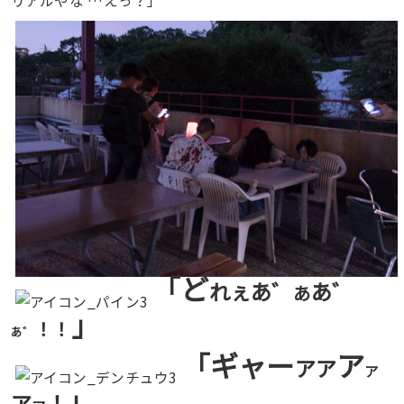
「ど
れぇあ゛
あ゛
あ
」
！！
あ゛
「ギャー
ア
アア
ア
」
ア
！