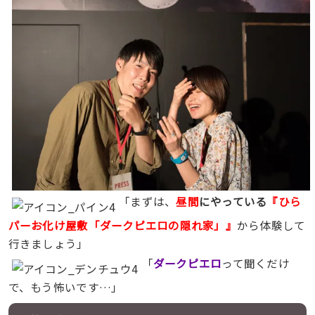
「まずは、
昼間
にやっている
『ひら
パーお化け屋敷
「ダークピエロの隠れ家」
』
から体験して
行きましょう」
「
ダークピエロ
って聞くだけ
で、もう怖いです…」