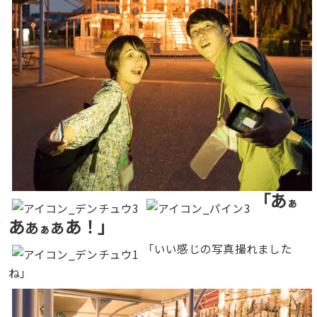
「あ
ぁ
あ
あ！」
あ
あ
ぁ
「いい感じの写真撮れました
ね」