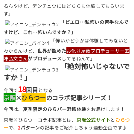
るんやけど、デンチュウにはどちらも体験してもらいま
す」
「ピエロ…私怖いの苦手なんで
すけど、これ…怖いんですか？」
「怖いかどうかは体験してみないと
わからんけど、
世界が認めた
お化け屋敷プロデューサー五
味弘文さん
がプロデュース
してるねんて」
「絶対怖いじゃないで
すか！」
18
回目
今回で
となる
京阪
×
ひらつー
のコラボ記事シリーズ！
今回は、
夏季限定のひらパー恐怖体験
をお届けします！
京阪×ひらつーコラボ記事とは、
京阪公式サイト
と
ひらつ
ー
で、
2
パターン
の記事をご紹介しちゃう連動企画です♪