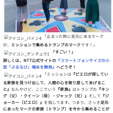
「止まった時に足元にあるマーク
が、
ミッションで集めるトランプのマーク
です！」
「すごい！」
詳しくは、NTT公式サイトの
『スマートフォンサイズの小
型「ぶるなび」端末を開発』
へどうぞ！
「ミッションは
『ピエロが探してい
る家族を見つけ出して、人間の心を取り戻してあげるこ
と』
なんやけど、ここでいう
『家族』
はトランプの
『キン
グ（父）・クイーン（母）・ジャック（兄）』
そして
『ジ
ョーカー（ピエロ）』
を指してます。つまり、さっき
足元
にあったマークの家族（トランプ）を今から集めることが