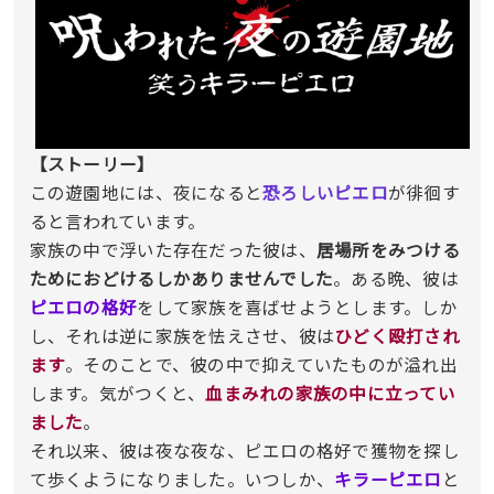
【ストーリー】
この遊園地には、夜になると
恐ろしいピエロ
が徘徊す
ると言われています。
家族の中で浮いた存在だった彼は、
居場所をみつける
ためにおどけるしかありませんでした
。ある晩、彼は
ピエロの格好
をして家族を喜ばせようとします。しか
し、それは逆に家族を怯えさせ、彼は
ひどく殴打され
ます
。そのことで、彼の中で抑えていたものが溢れ出
します。気がつくと、
血まみれの家族の中に立ってい
ました
。
それ以来、彼は夜な夜な、ピエロの格好で獲物を探し
て歩くようになりました。いつしか、
キラーピエロ
と