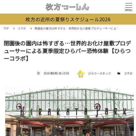
MENU
枚方の近所の夏祭りスケジュール2026
TOP
コラボ
閉園後の園内は怖すぎる…世界的お化け屋敷プロデューサーによる夏季限定ひらパー恐怖体験【ひらつーコラボ】
閉園後の園内は怖すぎる…世界的お化け屋敷プロデ
ューサーによる夏季限定ひらパー恐怖体験【ひらつ
ーコラボ】
著者
投稿日
カテゴリー
2018年8月1日 15:00
ひらつースタッフ
コラボ