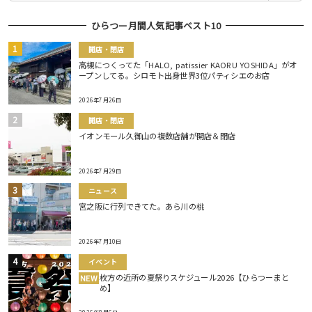
ひらつー月間人気記事ベスト10
開店・閉店
高槻につくってた「HALO, patissier KAORU YOSHIDA」がオ
ープンしてる。シロモト出身世界3位パティシエのお店
2026年7月26日
開店・閉店
イオンモール久御山の複数店舗が開店＆閉店
2026年7月29日
ニュース
宮之阪に行列できてた。あら川の桃
2026年7月10日
イベント
枚方の近所の夏祭りスケジュール2026【ひらつーまと
NEW
め】