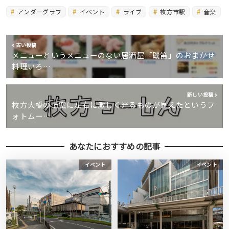
アンダーグラフ
イベント
ライブ
枚方市駅
音楽
古い投稿
メニューというメニューのない居酒屋「磯笛」のおまかせ
料理いろ…
新しい投稿
枚方大橋の上空に左右に激しく光るものが見えたというフ
ォトムー…
あなたにおすすめの記事
イベント
イベント